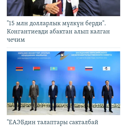
"15 млн долларлык мүлкүн берди".
Конгантиевди абактан алып калган
чечим
"ЕАЭБдин талаптары сакталбай