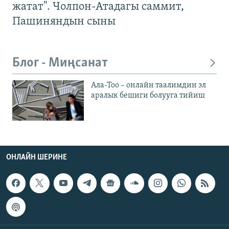
жатат". Чолпон-Атадагы саммит,
Пашиняндын сыны
Блог - Миңсанат
Ала-Тоо – онлайн таалимдин эл
аралык бешиги болууга тийиш
ОНЛАЙН ШЕРИНЕ