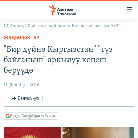
Линктер
Мазмунга
өтүңүз
10-Август, 2026-жыл, дүйшөмбү, Бишкек убактысы 10:32
Навигацияга
ЖАҢЫЛЫКТАР
өтүңүз
ЖАҢЫЛЫКТАР
КЫРГЫЗСТАН
Издөөгө
"Бир дүйнө Кыргызстан" "түз
салыңыз
ДҮЙНӨ
КЫРГЫЗСТАН
байланыш" аркылуу кеңеш
УКРАИНА
САЯСАТ
ДҮЙНӨ
берүүдө
АТАЙЫН ИЛИКТӨӨ
ЭКОНОМИКА
БОРБОР АЗИЯ
11-Декабрь, 2016
ТВ ПРОГРАММАЛАР
МАДАНИЯТ
Бөлүшүңүз
ПОДКАСТ
БҮГҮН АЗАТТЫКТА
ӨЗГӨЧӨ ПИКИР
ЭКСПЕРТТЕР ТАЛДАЙТ
Бизди Google'дан табыңыз
БИЗ ЖАНА ДҮЙНӨ
Русский
ДАНИСТЕ