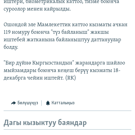
иштери, биометрикалык каттоо, тизме боюнча
суроолор менен кайрылды.
Ошондой эле Мамлекеттик каттоо кызматы ачкан
119 номуру боюнча "түз байланыш" жакшы
иштебей жатканына байланыштуу даттануулар
болду.
"Бир дүйнө Кыргызстандын" жарандарга шайлоо
мыйзамдары боюнча кеңеш берүү кызматы 18-
декабрга чейин иштейт. (RK)
Бөлүшүңүз
Катталыңыз
Дагы кызыктуу баяндар