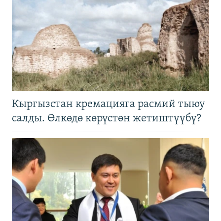
Кыргызстан кремацияга расмий тыюу
салды. Өлкөдө көрүстөн жетиштүүбү?