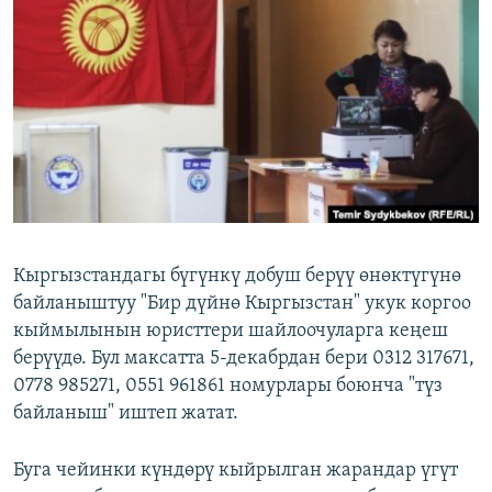
ОНЛАЙН ШЕРИНЕ
ЭЖЕ-СИҢДИЛЕР
АЗАТТЫК+
ЫҢГАЙСЫЗ СУРООЛОР
ЭЕ/АРнун бардык сайттары
Кыргызстандагы бүгүнкү добуш берүү өнөктүгүнө
байланыштуу "Бир дүйнө Кыргызстан" укук коргоо
кыймылынын юристтери шайлоочуларга кеңеш
берүүдө. Бул максатта 5-декабрдан бери 0312 317671,
0778 985271, 0551 961861 номурлары боюнча "түз
байланыш" иштеп жатат.
Буга чейинки күндөрү кыйрылган жарандар үгүт