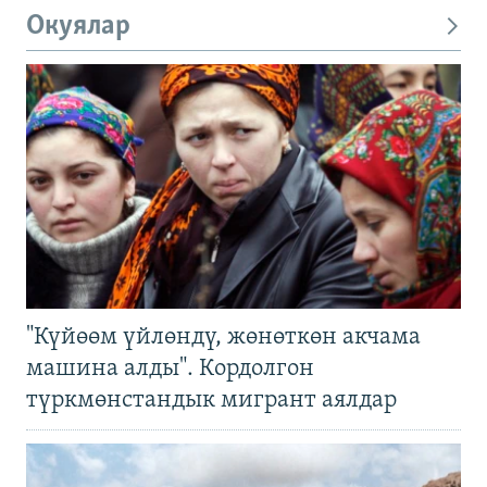
Окуялар
"Күйөөм үйлөндү, жөнөткөн акчама
машина алды". Кордолгон
түркмөнстандык мигрант аялдар