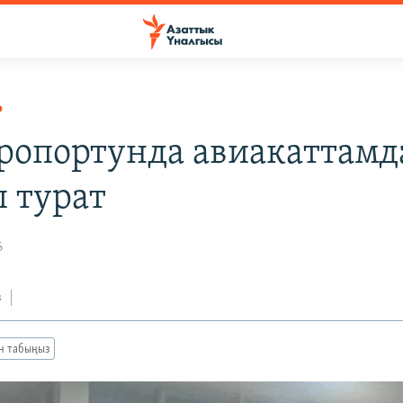
Р
ропортунда авиакаттамд
п турат
6
з
ан табыңыз