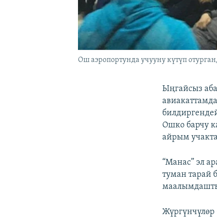
Ош аэропортунда учууну күтүп отурганд
Ыңгайсыз аба
авиакаттамда
билдиргендей
Ошко барчу к
айрым учакта
“Манас” эл а
туман тарай 
маалымдашты.
Жүргүнчүлөр 