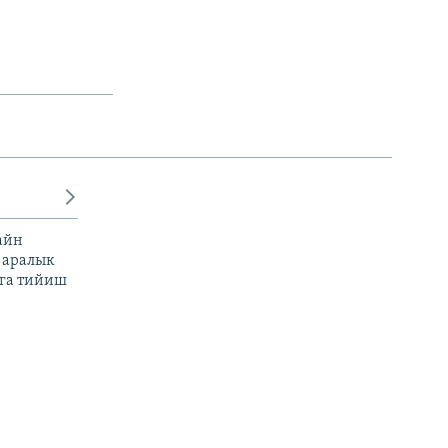
айн
 аралык
га тийиш