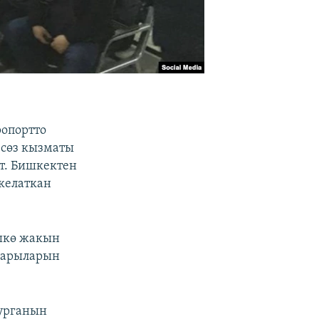
ропортто
 сөз кызматы
ат. Бишкектен
 келаткан
үшкө жакын
ткарыларын
турганын