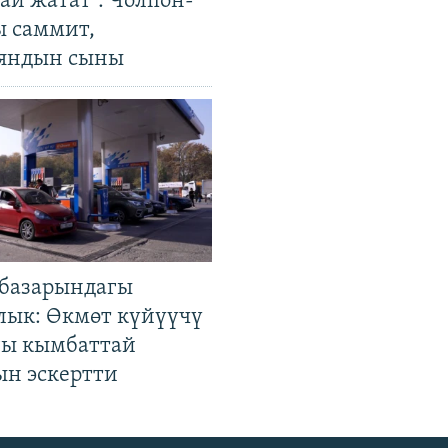
ай жатат". Чолпон-
ы саммит,
яндын сыны
базарындагы
лык: Өкмөт күйүүчү
гы кымбаттай
ын эскертти