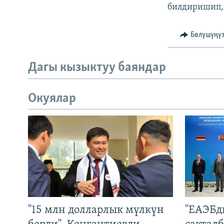
билдиришип, 
Бөлүшүңү
Дагы кызыктуу баяндар
Окуялар
"15 млн долларлык мүлкүн
"ЕАЭБд