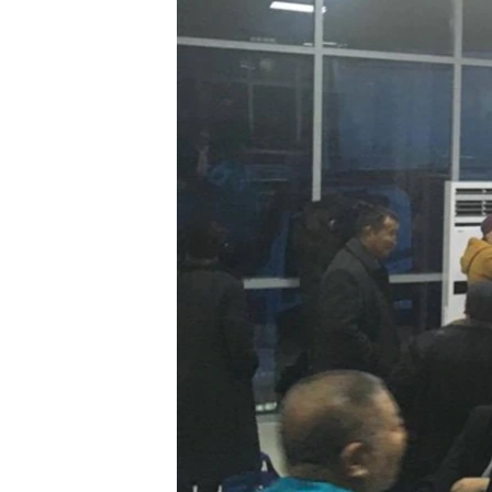
ЭЖЕ-СИҢДИЛЕР
АЗАТТЫК+
ЫҢГАЙСЫЗ СУРООЛОР