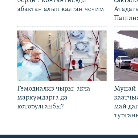
берди". Конгантиевди
сакталб
абактан алып калган чечим
Атадаг
Пашин
Гемодиализ чыры: акча
Мунай 
маркумдарга да
каатчы
которулганбы?
май да
турган