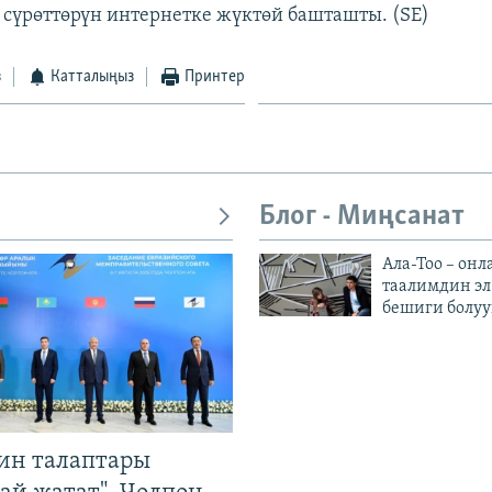
сүрөттөрүн интернетке жүктөй башташты. (SE)
з
Катталыңыз
Принтер
Блог - Миңсанат
Ала-Тоо – онл
таалимдин эл
бешиги болуу
ин талаптары