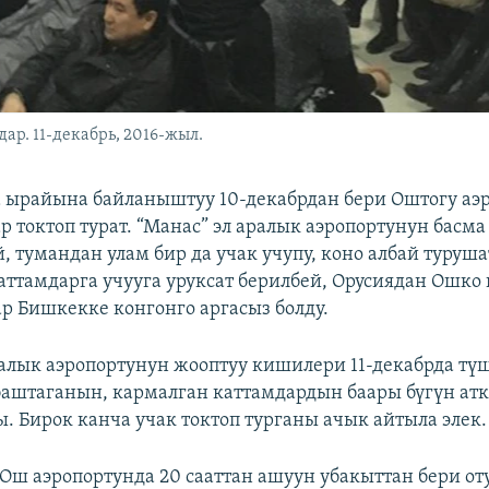
ар. 11-декабрь, 2016-жыл.
 ырайына байланыштуу 10-декабрдан бери Оштогу аэ
р токтоп турат. “Манас” эл аралык аэропортунун басма
, тумандан улам бир да учак учупу, коно албай туруш
аттамдарга учууга уруксат берилбей, Орусиядан Ошко
р Бишкекке конгонго аргасыз болду.
ралык аэропортунун жооптуу кишилери 11-декабрда т
баштаганын, кармалган каттамдардын баары бүгүн а
 Бирок канча учак токтоп турганы ачык айтыла элек.
Ош аэропортунда 20 сааттан ашуун убакыттан бери о