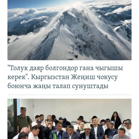
"Толук даяр болгондор гана чыгышы
керек". Кыргызстан Жеңиш чокусу
боюнча жаңы талап сунуштады