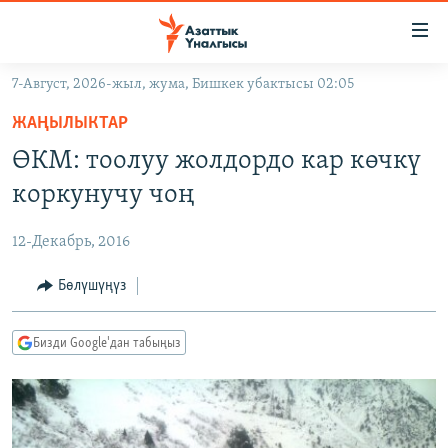
Линктер
Мазмунга
өтүңүз
7-Август, 2026-жыл, жума, Бишкек убактысы 02:05
Навигацияга
ЖАҢЫЛЫКТАР
өтүңүз
ЖАҢЫЛЫКТАР
КЫРГЫЗСТАН
Издөөгө
ӨКМ: тоолуу жолдордо кар көчкү
салыңыз
ДҮЙНӨ
КЫРГЫЗСТАН
коркунучу чоң
УКРАИНА
САЯСАТ
ДҮЙНӨ
12-Декабрь, 2016
АТАЙЫН ИЛИКТӨӨ
ЭКОНОМИКА
БОРБОР АЗИЯ
ТВ ПРОГРАММАЛАР
Бөлүшүңүз
МАДАНИЯТ
ПОДКАСТ
БҮГҮН АЗАТТЫКТА
Бизди Google'дан табыңыз
ӨЗГӨЧӨ ПИКИР
ЭКСПЕРТТЕР ТАЛДАЙТ
БИЗ ЖАНА ДҮЙНӨ
Русский
ДАНИСТЕ