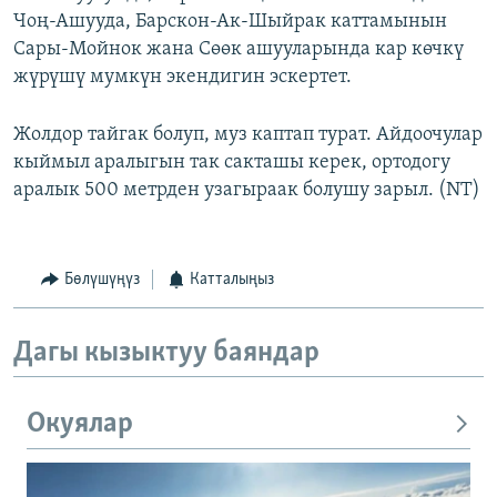
Чоң-Ашууда, Барскон-Ак-Шыйрак каттамынын
Сары-Мойнок жана Сөөк ашууларында кар көчкү
жүрүшү мумкүн экендигин эскертет.
Жолдор тайгак болуп, муз каптап турат. Айдоочулар
кыймыл аралыгын так сакташы керек, ортодогу
аралык 500 метрден узагыраак болушу зарыл. (NT)
Бөлүшүңүз
Катталыңыз
Дагы кызыктуу баяндар
Окуялар