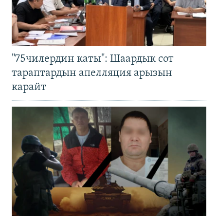
"75чилердин каты": Шаардык сот
тараптардын апелляция арызын
карайт