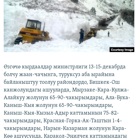
ОНЛАЙН ШЕРИНЕ
ЭЖЕ-СИҢДИЛЕР
АЗАТТЫК+
ЫҢГАЙСЫЗ СУРООЛОР
ЭЕ/АРнун бардык сайттары
Өзгөчө кырдаалдар министрлиги 13-15-декабрда
болчу жаан-чачынга, туруксуз аба ырайына
байланыштуу тоолуу райондордо, Бишкек-Ош
канжолундагы ашууларда, Мырзаке-Кара-Кулжа-
Алайкуу жолунун 65-90-чакырымдары, Ала-Бука-
Каныш-Кыя жолунун 65-90-чакырымдары,
Каныш-Кыя-Кызыл-Адыр каттамынын 75-82-
чакырымдары, Красная-Горка-Ак-Таштын 1-4-
чакырымдары, Нарын-Казарман жолунун Кара-
Көө ашуусунда, Каракол-Эңилчек каттамындагы