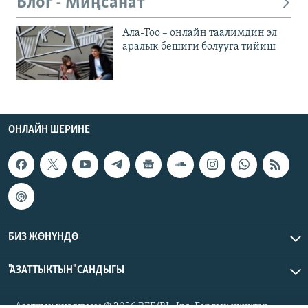
Блог - Миңсанат
Ала-Тоо – онлайн таалимдин эл
аралык бешиги болууга тийиш
ОНЛАЙН ШЕРИНЕ
БИЗ ЖӨНҮНДӨ
"АЗАТТЫКТЫН" САНДЫГЫ
Азаттык үналгысы © 2026 RFE/RL, Inc. Бардык укуктар