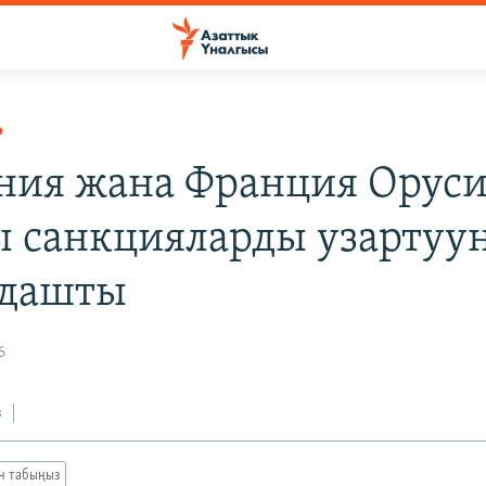
Р
ния жана Франция Оруси
 санкцияларды узартуу
лдашты
6
з
ан табыңыз