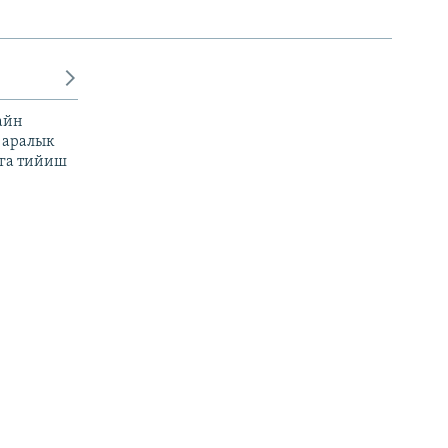
айн
 аралык
га тийиш