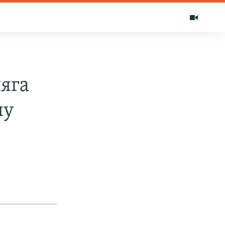
яга
ну