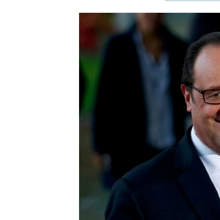
ЭЖЕ-СИҢДИЛЕР
АЗАТТЫК+
ЫҢГАЙСЫЗ СУРООЛОР