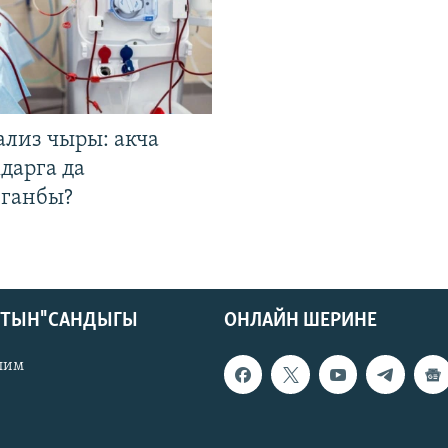
ализ чыры: акча
дарга да
лганбы?
КТЫН" САНДЫГЫ
ОНЛАЙН ШЕРИНЕ
лим