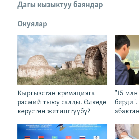
Дагы кызыктуу баяндар
Окуялар
Кыргызстан кремацияга
"15 мл
расмий тыюу салды. Өлкөдө
берди"
көрүстөн жетиштүүбү?
абакта