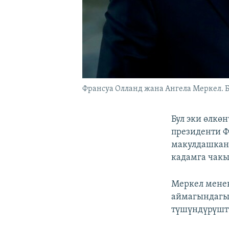
Франсуа Олланд жана Ангела Меркел. Бе
Бул эки өлкө
президенти Ф
макулдашкан
кадамга чак
Меркел мене
аймагындагы
түшүндүрүшт