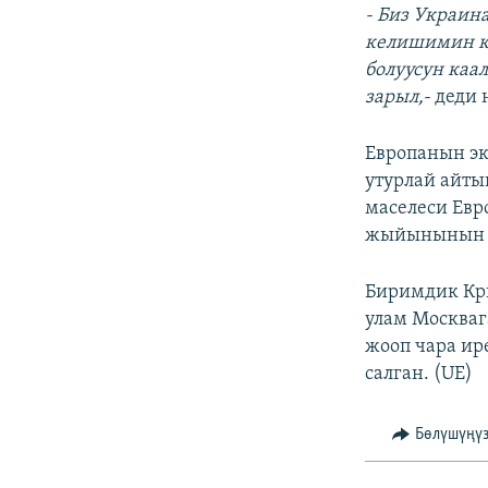
- Биз Украин
келишимин кы
болуусун каа
зарыл,-
деди 
Европанын эк
утурлай айты
маселеси Евр
жыйынынын к
Биримдик Кр
улам Москваг
жооп чара ир
салган. (UE)
Бөлүшүңү