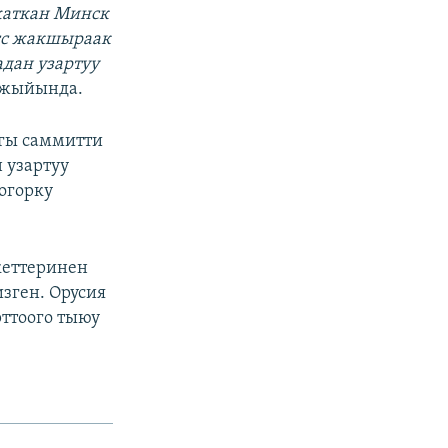
жаткан Минск
сс жакшыраак
дан узартуу
 жыйында.
агы саммитти
 узартуу
огорку
кеттеринен
зген. Орусия
ттоого тыюу