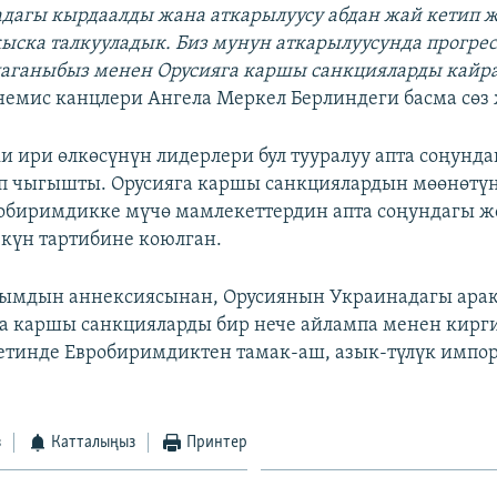
адагы кырдаалды жана аткарылуусу абдан жай кетип 
ска талкууладык. Биз мунун аткарылуусунда прогре
лаганыбыз менен Орусияга каршы санкцияларды кайра
немис канцлери Ангела Меркел Берлиндеги басма сөз
и ири өлкөсүнүн лидерлери бул тууралуу апта соңунд
п чыгышты. Орусияга каршы санкциялардын мөөнөтүн
обиримдикке мүчө мамлекеттердин апта соңундагы ж
үн тартибине коюлган.
ымдын аннексиясынан, Орусиянын Украинадагы ара
а каршы санкцияларды бир нече айлампа менен кирги
етинде Евробиримдиктен тамак-аш, азык-түлүк импор
з
Катталыңыз
Принтер