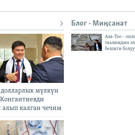
Блог - Миңсанат
Ала-Тоо – онл
таалимдин эл
бешиги болуу
н долларлык мүлкүн
. Конгантиевди
н алып калган чечим