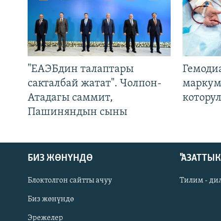
"ЕАЭБдин талаптары
Гемоди
сакталбай жатат". Чолпон-
маркум
Атадагы саммит,
котору
Пашиняндын сыны
БИЗ ЖӨНҮНДӨ
"АЗАТТЫ
Блоктолгон сайтты ачуу
Тилим - ди
Биз жөнүндө
Русский
Эрежелер