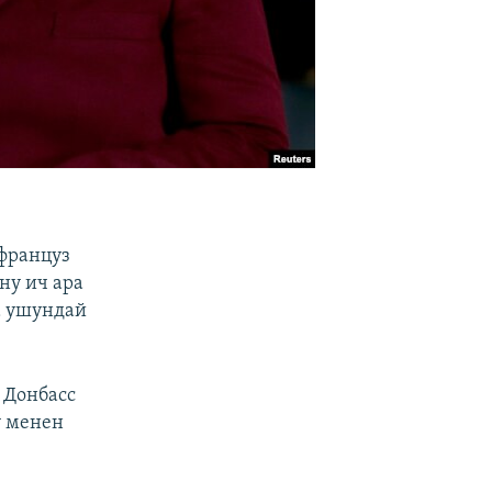
 француз
ну ич ара
а ушундай
 Донбасс
у менен