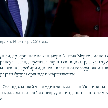
рлин, 19-октябрь, 2016-жыл.
нүн лидерлери: немис канцлери Ангела Меркел менен
рансуа Олланд Орусияга каршы санкцияларды улантуу
ын жана Евробиримдиктин калган өлкөлөрүн да мын
ырарын бүгүн Берлинден жарыялашты.
н Олланд мындай чечимдин зарылдыгын Украинанын
 кырдаалды саясий жөнгөрүү ишинде жылыш жоктуг
ү: