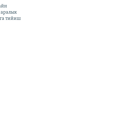
айн
 аралык
га тийиш