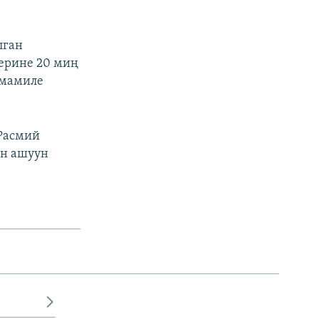
лган
ерине 20 миң
 мамиле
 Расмий
ен ашуун