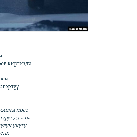
ы
ов киргизди.
масы
згөртүү
Экинчи ирет
учурунда жол
улук укугу
жени