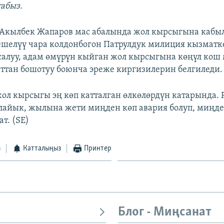
абыз.
 Акылбек Жапаров мас абалында жол кырсыгына кабы
ешелүү чара колдонбогон Патрулдук милиция кызматк
салуу, адам өмүрүн кыйган жол кырсыгына көңүл кош
ттан бошотуу боюнча эреже киргизилерин белгиледи.
ол кырсыгы эң көп катталган өлкөлөрдүн катарында.
лайык, жылына жети миңден көп авария болуп, миңд
т. (SE)
з
Катталыңыз
Принтер
Блог - Миңсанат