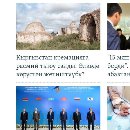
Кыргызстан кремацияга
"15 мл
расмий тыюу салды. Өлкөдө
берди"
көрүстөн жетиштүүбү?
абакта