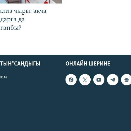
ализ чыры: акча
дарга да
лганбы?
КТЫН" САНДЫГЫ
ОНЛАЙН ШЕРИНЕ
лим