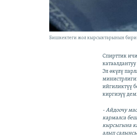
Бишкектеги жол кырсыктарынын бири
Спирттик ичи
катаалдантуу
Эл өкүлү пар
министрлигин
ийгиликтүү б
киргизүү дем
- Айдоочу ма
кармалса беш
кырсыгына ка
алып салынс