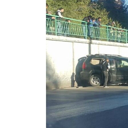
ЭЖЕ-СИҢДИЛЕР
АЗАТТЫК+
ЫҢГАЙСЫЗ СУРООЛОР