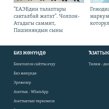
"ЕАЭБдин талаптары
Гемоди
сакталбай жатат". Чолпон-
маркум
Атадагы саммит,
котору
Пашиняндын сыны
БИЗ ЖӨНҮНДӨ
"АЗАТТЫ
Блоктолгон сайтты ачуу
Тилим - ди
Биз жөнүндө
Русский
Эрежелер
Азаттык - WhatsApp
ОНЛАЙН ШЕРИНЕ
Азаттыктын тиркемеси