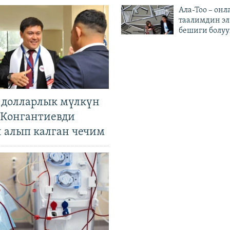
Ала-Тоо – онл
таалимдин эл
бешиги болуу
н долларлык мүлкүн
. Конгантиевди
н алып калган чечим