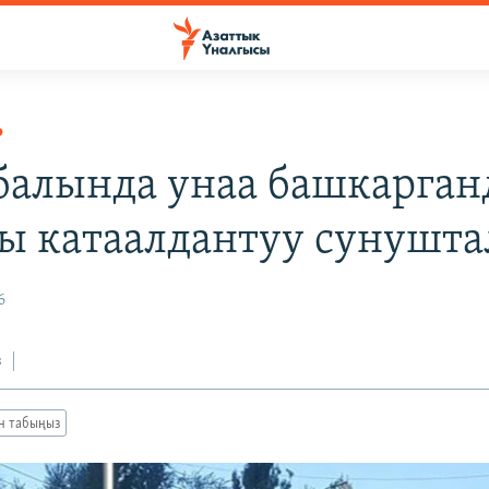
Р
балында унаа башкарган
ы катаалдантуу сунушт
6
з
ан табыңыз