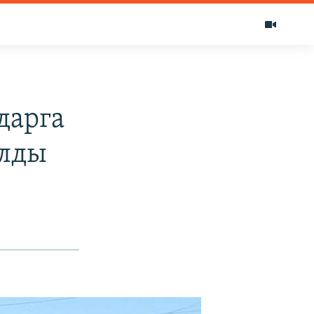
дарга
алды