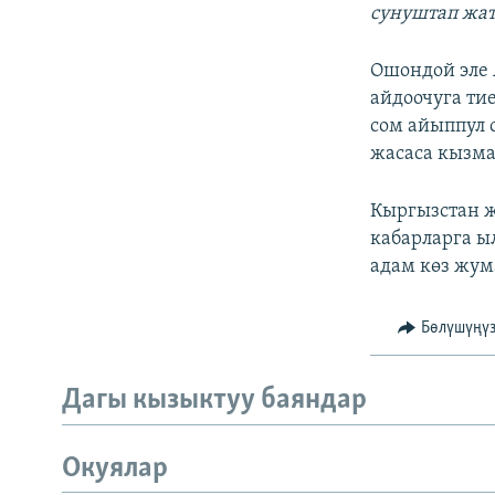
сунуштап жат
Ошондой эле
айдоочуга ти
сом айыппул 
жасаса кызма
Кыргызстан ж
кабарларга ы
адам көз жума
Бөлүшүңү
Дагы кызыктуу баяндар
Окуялар