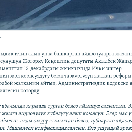
.
мдик ичип алып унаа башкарган айдоочуларга жазан
 сунушун Жогорку Кеңештин депутаты Акылбек Жапар
ламенттин 13-декабрдагы жыйынында Ички иштер
ин жол коопсуздугу боюнча жүргүзүп жаткан рефор
олбой жатканын айтып, Административдик кодекске ө
илгесин көтөрдү:
с абалында кармала турган болсо айыппул салынсын. 
 жылга айдоочулук күбөлүгү алып коюлсун. Эгер мас 
былып, адам өмүрү кыйылган болсо, түбөлүккө айдооч
ын. Машинеси конфискациялансын. Биз ушундай эре