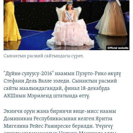
ОНЛАЙН ШЕРИНЕ
ЭЖЕ-СИҢДИЛЕР
АЗАТТЫК+
ЫҢГАЙСЫЗ СУРООЛОР
ЭЕ/АРнун бардык сайттары
Сынактын расмий сайтындагы сүрөт.
"Дүйнө сулуусу-2016" наамын Пуэрто-Рико өкүлү
Стефани Дель Валле ээледи. Сынактын расмий
сайты маалымдагандай, финал 18-декабрда
АКШнын Мэриленд штатында өттү.
Экинчи орун жана биринчи вице-мисс наамы
Доминикан Республикасынан келген Яритза
Мигелина Рейес Рамиреске берилди. Үчүнчү