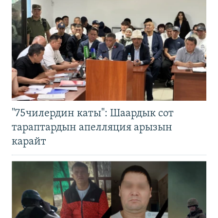
"75чилердин каты": Шаардык сот
тараптардын апелляция арызын
карайт