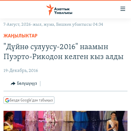
Линктер
Мазмунга
өтүңүз
7-Август, 2026-жыл, жума, Бишкек убактысы 04:34
Навигацияга
ЖАҢЫЛЫКТАР
өтүңүз
ЖАҢЫЛЫКТАР
КЫРГЫЗСТАН
Издөөгө
"Дүйнө сулуусу-2016" наамын
салыңыз
ДҮЙНӨ
КЫРГЫЗСТАН
Пуэрто-Рикодон келген кыз алды
УКРАИНА
САЯСАТ
ДҮЙНӨ
19-Декабрь, 2016
АТАЙЫН ИЛИКТӨӨ
ЭКОНОМИКА
БОРБОР АЗИЯ
ТВ ПРОГРАММАЛАР
Бөлүшүңүз
МАДАНИЯТ
ПОДКАСТ
БҮГҮН АЗАТТЫКТА
Бизди Google'дан табыңыз
ӨЗГӨЧӨ ПИКИР
ЭКСПЕРТТЕР ТАЛДАЙТ
БИЗ ЖАНА ДҮЙНӨ
Русский
ДАНИСТЕ