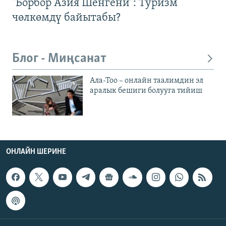
"Борбор Азия Шенгени": Туризм
чөлкөмдү байытабы?
Блог - Миңсанат
Ала-Тоо – онлайн таалимдин эл
аралык бешиги болууга тийиш
ОНЛАЙН ШЕРИНЕ