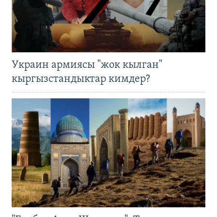
Украин армиясы "жок кылган"
кыргызстандыктар кимдер?