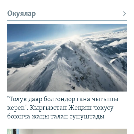
Окуялар
"Толук даяр болгондор гана чыгышы
керек". Кыргызстан Жеңиш чокусу
боюнча жаңы талап сунуштады