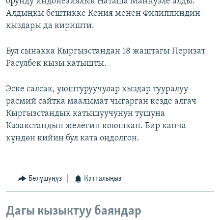
орунду индонезиялык Наташа Маннуэле алды.
Алдыңкы бештикке Кения менен Филиппиндин
кыздары да киришти.
Бул сынакка Кыргызстандан 18 жаштагы Перизат
Расулбек кызы катышты.
Эске салсак, уюштуруучулар кыздар тууралуу
расмий сайтка маалымат чыгарган кезде алгач
Кыргызстандык катышуучунун тушуна
Казакстандын желегин коюшкан. Бир канча
күндөн кийин бул ката оңдолгон.
Бөлүшүңүз
Катталыңыз
Дагы кызыктуу баяндар