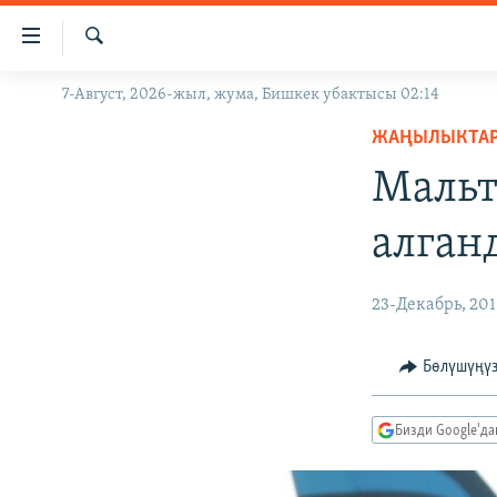
Линктер
Мазмунга
өтүңүз
Издөө
7-Август, 2026-жыл, жума, Бишкек убактысы 02:14
ЖАҢЫЛЫКТАР
Навигацияга
өтүңүз
ЖАҢЫЛЫКТА
КЫРГЫЗСТАН
Издөөгө
Мальт
ДҮЙНӨ
КЫРГЫЗСТАН
салыңыз
УКРАИНА
САЯСАТ
ДҮЙНӨ
алган
АТАЙЫН ИЛИКТӨӨ
ЭКОНОМИКА
БОРБОР АЗИЯ
ТВ ПРОГРАММАЛАР
МАДАНИЯТ
23-Декабрь, 201
ПОДКАСТ
БҮГҮН АЗАТТЫКТА
Бөлүшүңү
ӨЗГӨЧӨ ПИКИР
ЭКСПЕРТТЕР ТАЛДАЙТ
БИЗ ЖАНА ДҮЙНӨ
Бизди Google'д
ДАНИСТЕ