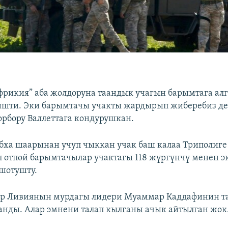
рикия” аба жолдоруна таандык учагын барымтага ал
шти. Эки барымтачы учакты жардырып жиберебиз де
рбору Валлеттага кондурушкан.
ха шаарынан учуп чыккан учак баш калаа Триполиге
өп өтпөй барымтачылар учактагы 118 жүргүнчү менен 
шотушту.
р Ливиянын мурдагы лидери Муаммар Каддафинин т
анды. Алар эмнени талап кылганы ачык айтылган жок