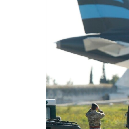
ЭЖЕ-СИҢДИЛЕР
АЗАТТЫК+
ЫҢГАЙСЫЗ СУРООЛОР