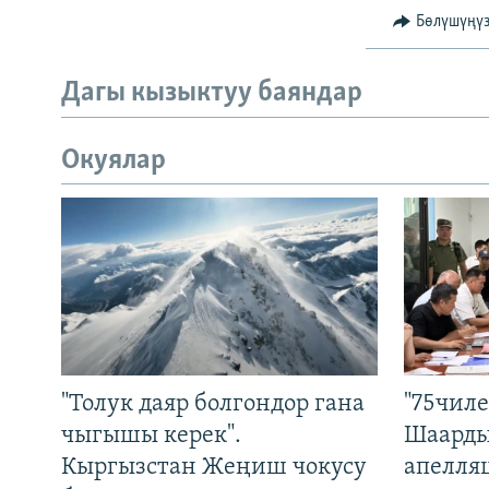
Бөлүшүңү
Дагы кызыктуу баяндар
Окуялар
"Толук даяр болгондор гана
"75чиле
чыгышы керек".
Шаарды
Кыргызстан Жеңиш чокусу
апелля