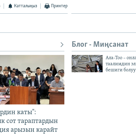
з
Катталыңыз
Принтер
Блог - Миңсанат
Ала-Тоо – онл
таалимдин эл
бешиги болуу
рдин каты":
к сот тараптардын
ция арызын карайт