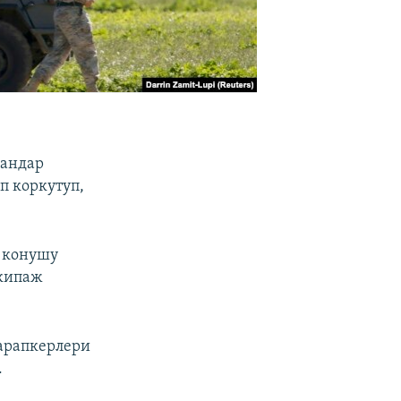
гандар
п коркутуп,
 конушу
экипаж
арапкерлери
.