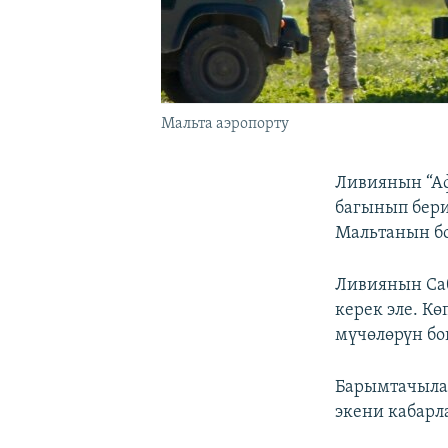
Мальта аэропорту
Ливиянын “Аф
багынып бери
Мальтанын бо
Ливиянын Саб
керек эле. К
мүчөлөрүн бо
Барымтачыла
экени кабарл