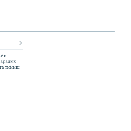
айн
 аралык
га тийиш