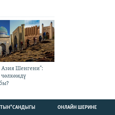
р Азия Шенгени":
 чөлкөмдү
бы?
КТЫН" САНДЫГЫ
ОНЛАЙН ШЕРИНЕ