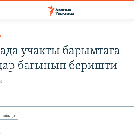
Р
ада учакты барымтага
дар багынып беришти
6
з
ан табыңыз