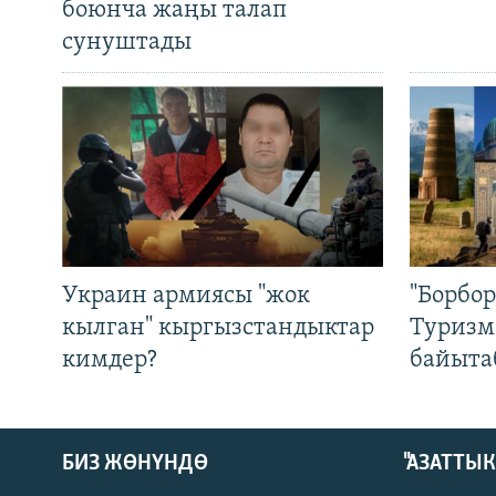
боюнча жаңы талап
сунуштады
Украин армиясы "жок
"Борбо
кылган" кыргызстандыктар
Туризм
кимдер?
байыта
БИЗ ЖӨНҮНДӨ
"АЗАТТЫ