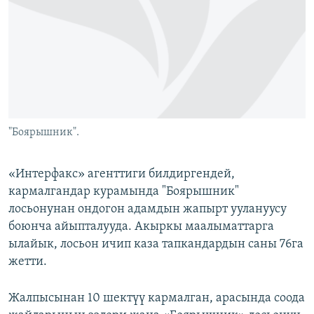
ОНЛАЙН ШЕРИНЕ
ЭЖЕ-СИҢДИЛЕР
АЗАТТЫК+
ЫҢГАЙСЫЗ СУРООЛОР
ЭЕ/АРнун бардык сайттары
"Боярышник".
«Интерфакс» агенттиги билдиргендей,
кармалгандар курамында "Боярышник"
лосьонунан ондогон адамдын жапырт уулануусу
боюнча айыпталууда. Акыркы маалыматтарга
ылайык, лосьон ичип каза тапкандардын саны 76га
жетти.
Жалпысынан 10 шектүү кармалган, арасында соода