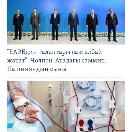
"ЕАЭБдин талаптары сакталбай
жатат". Чолпон-Атадагы саммит,
Пашиняндын сыны