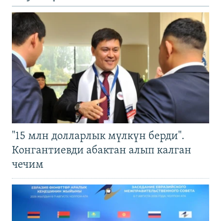
"15 млн долларлык мүлкүн берди".
Конгантиевди абактан алып калган
чечим