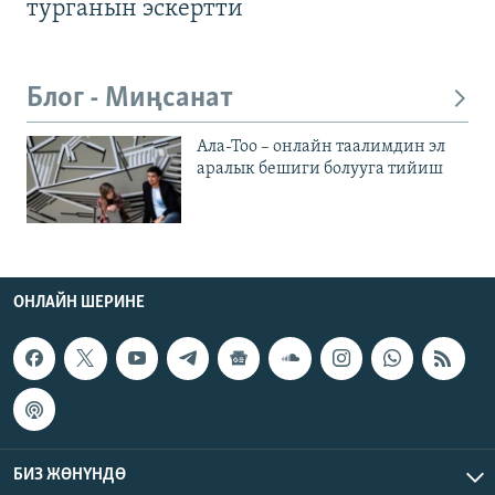
турганын эскертти
Блог - Миңсанат
Ала-Тоо – онлайн таалимдин эл
аралык бешиги болууга тийиш
ОНЛАЙН ШЕРИНЕ
БИЗ ЖӨНҮНДӨ