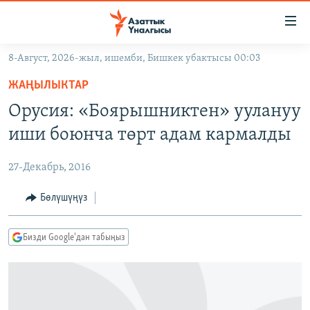
Линктер
Мазмунга
өтүңүз
8-Август, 2026-жыл, ишемби, Бишкек убактысы 00:03
Навигацияга
ЖАҢЫЛЫКТАР
өтүңүз
ЖАҢЫЛЫКТАР
КЫРГЫЗСТАН
Издөөгө
Орусия: «Боярышниктен» уулануу
салыңыз
ДҮЙНӨ
КЫРГЫЗСТАН
иши боюнча төрт адам кармалды
УКРАИНА
САЯСАТ
ДҮЙНӨ
27-Декабрь, 2016
АТАЙЫН ИЛИКТӨӨ
ЭКОНОМИКА
БОРБОР АЗИЯ
ТВ ПРОГРАММАЛАР
Бөлүшүңүз
МАДАНИЯТ
ПОДКАСТ
БҮГҮН АЗАТТЫКТА
Бизди Google'дан табыңыз
ӨЗГӨЧӨ ПИКИР
ЭКСПЕРТТЕР ТАЛДАЙТ
БИЗ ЖАНА ДҮЙНӨ
Русский
ДАНИСТЕ