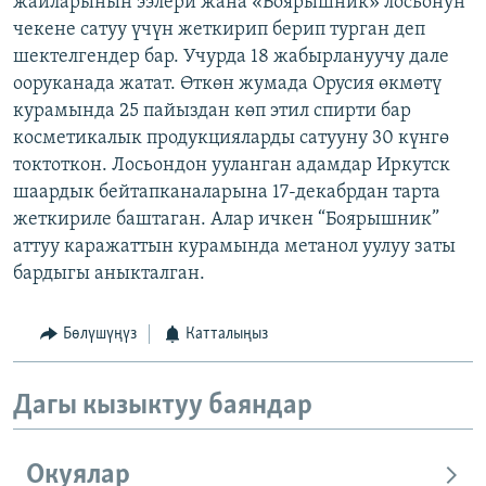
жайларынын ээлери жана «Боярышник» лосьонун
чекене сатуу үчүн жеткирип берип турган деп
шектелгендер бар. Учурда 18 жабырлануучу дале
ооруканада жатат. Өткөн жумада Орусия өкмөтү
курамында 25 пайыздан көп этил спирти бар
косметикалык продукцияларды сатууну 30 күнгө
токтоткон. Лосьондон ууланган адамдар Иркутск
шаардык бейтапканаларына 17-декабрдан тарта
жеткириле баштаган. Алар ичкен “Боярышник”
аттуу каражаттын курамында метанол уулуу заты
бардыгы аныкталган.
Бөлүшүңүз
Катталыңыз
Дагы кызыктуу баяндар
Окуялар