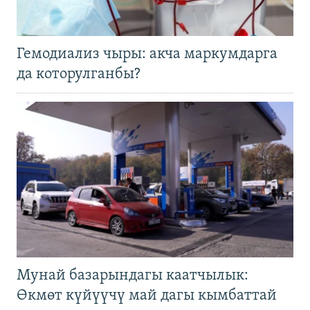
Гемодиализ чыры: акча маркумдарга
да которулганбы?
Мунай базарындагы каатчылык:
Өкмөт күйүүчү май дагы кымбаттай