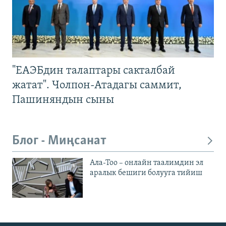
"ЕАЭБдин талаптары сакталбай
жатат". Чолпон-Атадагы саммит,
Пашиняндын сыны
Блог - Миңсанат
Ала-Тоо – онлайн таалимдин эл
аралык бешиги болууга тийиш