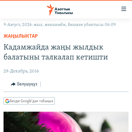
Линктер
Мазмунга
өтүңүз
9-Август, 2026-жыл, жекшемби, Бишкек убактысы 06:09
Навигацияга
ЖАҢЫЛЫКТАР
өтүңүз
ЖАҢЫЛЫКТАР
КЫРГЫЗСТАН
Издөөгө
Кадамжайда жаңы жылдык
салыңыз
ДҮЙНӨ
КЫРГЫЗСТАН
балатыны талкалап кетишти
УКРАИНА
САЯСАТ
ДҮЙНӨ
29-Декабрь, 2016
АТАЙЫН ИЛИКТӨӨ
ЭКОНОМИКА
БОРБОР АЗИЯ
ТВ ПРОГРАММАЛАР
Бөлүшүңүз
МАДАНИЯТ
ПОДКАСТ
БҮГҮН АЗАТТЫКТА
Бизди Google'дан табыңыз
ӨЗГӨЧӨ ПИКИР
ЭКСПЕРТТЕР ТАЛДАЙТ
БИЗ ЖАНА ДҮЙНӨ
Русский
ДАНИСТЕ