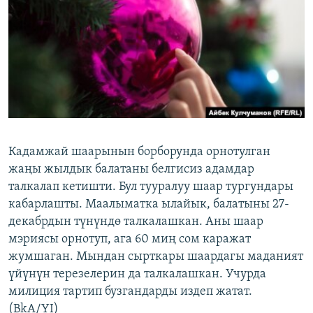
ОНЛАЙН ШЕРИНЕ
ЭЖЕ-СИҢДИЛЕР
АЗАТТЫК+
ЫҢГАЙСЫЗ СУРООЛОР
ЭЕ/АРнун бардык сайттары
Кадамжай шаарынын борборунда орнотулган
жаңы жылдык балатаны белгисиз адамдар
талкалап кетишти. Бул тууралуу шаар тургундары
кабарлашты. Маалыматка ылайык, балатыны 27-
декабрдын түнүндө талкалашкан. Аны шаар
мэриясы орнотуп, ага 60 миң сом каражат
жумшаган. Мындан сырткары шаардагы маданият
үйүнүн терезелерин да талкалашкан. Учурда
милиция тартип бузгандарды издеп жатат.
(BkA/YI)