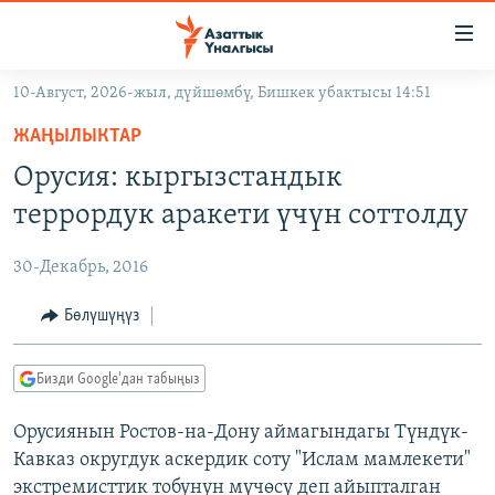
Линктер
Мазмунга
өтүңүз
10-Август, 2026-жыл, дүйшөмбү, Бишкек убактысы 14:51
Навигацияга
ЖАҢЫЛЫКТАР
өтүңүз
ЖАҢЫЛЫКТАР
КЫРГЫЗСТАН
Издөөгө
Орусия: кыргызстандык
салыңыз
ДҮЙНӨ
КЫРГЫЗСТАН
террордук аракети үчүн соттолду
УКРАИНА
САЯСАТ
ДҮЙНӨ
30-Декабрь, 2016
АТАЙЫН ИЛИКТӨӨ
ЭКОНОМИКА
БОРБОР АЗИЯ
ТВ ПРОГРАММАЛАР
Бөлүшүңүз
МАДАНИЯТ
ПОДКАСТ
БҮГҮН АЗАТТЫКТА
Бизди Google'дан табыңыз
ӨЗГӨЧӨ ПИКИР
ЭКСПЕРТТЕР ТАЛДАЙТ
Орусиянын Ростов-на-Дону аймагындагы Түндүк-
БИЗ ЖАНА ДҮЙНӨ
Русский
Кавказ округдук аскердик соту "Ислам мамлекети"
ДАНИСТЕ
экстремисттик тобунун мүчөсү деп айыпталган