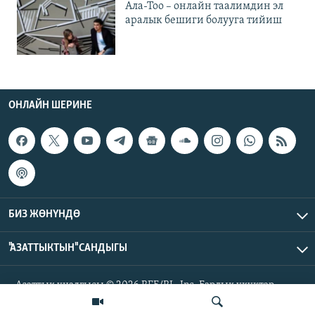
Ала-Тоо – онлайн таалимдин эл
аралык бешиги болууга тийиш
ОНЛАЙН ШЕРИНЕ
БИЗ ЖӨНҮНДӨ
"АЗАТТЫКТЫН" САНДЫГЫ
Азаттык үналгысы © 2026 RFE/RL, Inc. Бардык укуктар
корголгон.