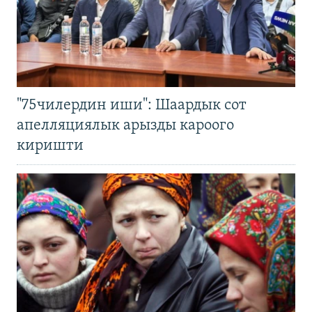
"75чилердин иши": Шаардык сот
апелляциялык арызды кароого
киришти