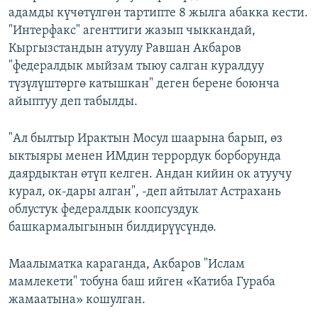
адамды күчөтүлгөн тартипте 8 жылга абакка кести.
ОНЛАЙН ШЕРИНЕ
ЭЖЕ-СИҢДИЛЕР
"Интерфакс" агенттиги жазып чыккандай,
АЗАТТЫК+
Кыргызстандын атуулу Равшан Акбаров
ЫҢГАЙСЫЗ СУРООЛОР
"федералдык мыйзам тыюу салган куралдуу
түзүлүштөргө катышкан" деген берене боюнча
айыптуу деп табылды.
ЭЕ/АРнун бардык сайттары
"Ал былтыр Ирактын Мосул шаарына барып, өз
ыктыяры менен ИМдин террордук борборунда
даярдыктан өтүп келген. Андан кийин ок атуучу
курал, ок-дары алган", -деп айтылат Астрахань
облустук федералдык коопсуздук
башкармалыгынын билдирүүсүндө.
Маалыматка караганда, Акбаров "Ислам
мамлекети" тобуна баш ийген «Катиба Гураба
жамаатына» кошулган.