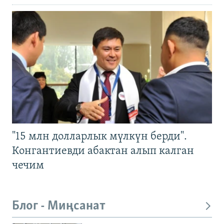
"15 млн долларлык мүлкүн берди".
Конгантиевди абактан алып калган
чечим
Блог - Миңсанат