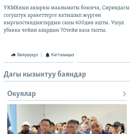
УКМКнын акыркы маалыматы боюнча, Сириядагы
согуштук аракеттерге катышып жүргөн
кыргызстандыктардын саны 600дөн ашты. Ушул
убакка чейин алардын 70тейи каза тапты.
Бөлүшүңүз
Катталыңыз
Дагы кызыктуу баяндар
Окуялар