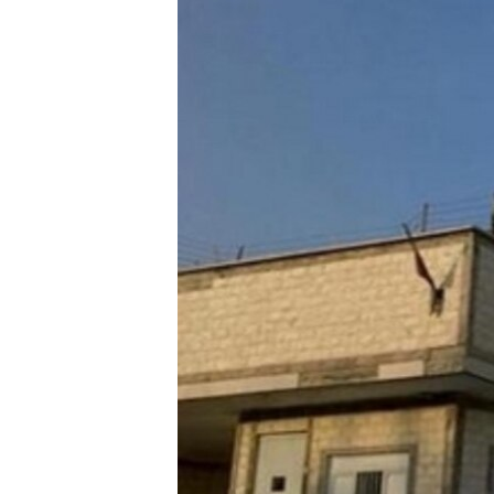
ЭЖЕ-СИҢДИЛЕР
АЗАТТЫК+
ЫҢГАЙСЫЗ СУРООЛОР