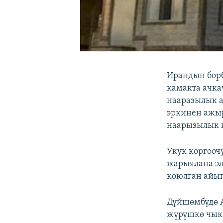
Ирандын борб
камакта ачка
нааразылык а
эркинен ажы
наарызылык и
Укук коргооч
жарыялана эл
коюлган айып
Дүйшөмбүдө 
жүрүшкө чык