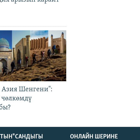
р Азия Шенгени":
 чөлкөмдү
бы?
КТЫН" САНДЫГЫ
ОНЛАЙН ШЕРИНЕ