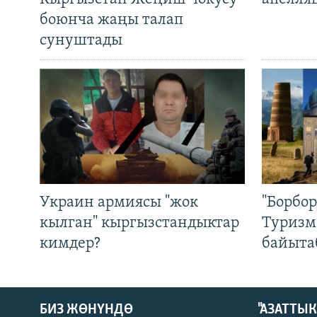
боюнча жаңы талап
сунуштады
Украин армиясы "жок
"Борбо
кылган" кыргызстандыктар
Туризм
кимдер?
байыта
БИЗ ЖӨНҮНДӨ
"АЗАТТЫ