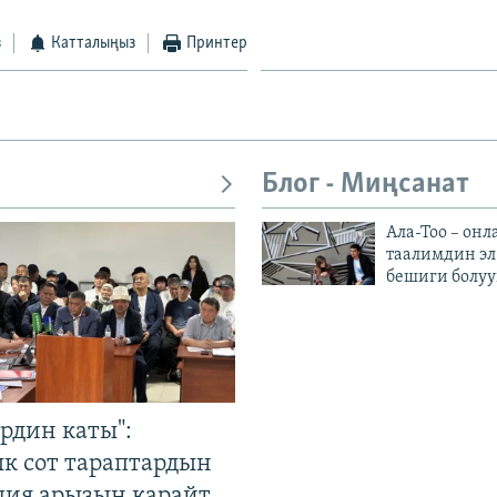
з
Катталыңыз
Принтер
Блог - Миңсанат
Ала-Тоо – онл
таалимдин эл
бешиги болуу
рдин каты":
к сот тараптардын
ция арызын карайт