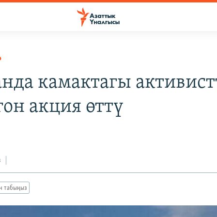
Р
анда камактагы активист
гон акция өттү
з
ан табыңыз