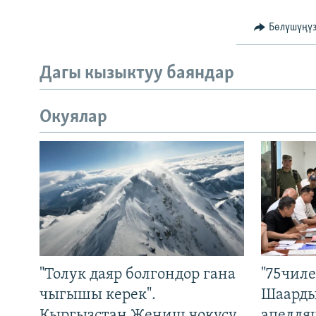
Бөлүшүңү
Дагы кызыктуу баяндар
Окуялар
"Толук даяр болгондор гана
"75чиле
чыгышы керек".
Шаарды
Кыргызстан Жеңиш чокусу
апелля