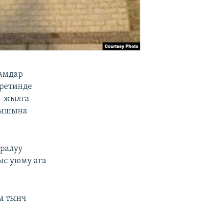
дамдар
иретинде
5-жылга
лышына
уралуу
ыс уюму ага
м тынч