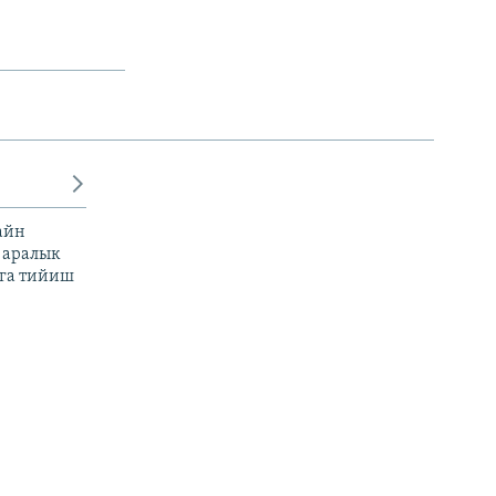
айн
 аралык
га тийиш