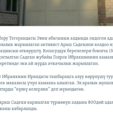
ору Тегерандагы Эвин абагынын алдында ондогон а
чылык жарыялаган активист Араш Садехини колдоо 
кциясын өткөрүштү. Коопсуздук беренелери боюнча 1
ратылган Садехи жубайы Голрох Ибрахиминин кама
ретинде эки ай мурда ачкачылык жарыялаган.
у Ибраихими Ирандагы ташбараңга алуу көрүнүшү ту
ек макаласы үчүн камакка алынган. Эл аралык мунап
тарды “күлкү келерлик” деп мүнөздөгөн.
Араш Садехи кармалган түрмөнүн алдына 800дөй ада
каны кабарланды.