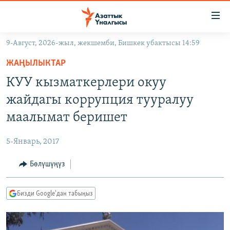
Линктер
Мазмунга
өтүңүз
9-Август, 2026-жыл, жекшемби, Бишкек убактысы 14:59
Навигацияга
ЖАҢЫЛЫКТАР
өтүңүз
ЖАҢЫЛЫКТАР
КЫРГЫЗСТАН
Издөөгө
КУУ кызматкерлери окуу
салыңыз
ДҮЙНӨ
КЫРГЫЗСТАН
жайдагы коррупция тууралуу
УКРАИНА
САЯСАТ
ДҮЙНӨ
маалымат беришет
АТАЙЫН ИЛИКТӨӨ
ЭКОНОМИКА
БОРБОР АЗИЯ
5-Январь, 2017
ТВ ПРОГРАММАЛАР
МАДАНИЯТ
Бөлүшүңүз
ПОДКАСТ
БҮГҮН АЗАТТЫКТА
ӨЗГӨЧӨ ПИКИР
ЭКСПЕРТТЕР ТАЛДАЙТ
Бизди Google'дан табыңыз
БИЗ ЖАНА ДҮЙНӨ
Русский
ДАНИСТЕ