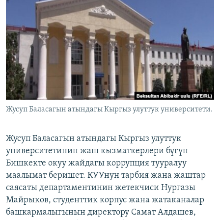
ОНЛАЙН ШЕРИНЕ
ЭЖЕ-СИҢДИЛЕР
АЗАТТЫК+
ЫҢГАЙСЫЗ СУРООЛОР
ЭЕ/АРнун бардык сайттары
Жусуп Баласагын атындагы Кыргыз улуттук университети.
Жусуп Баласагын атындагы Кыргыз улуттук
университетинин жаш кызматкерлери бүгүн
Бишкекте окуу жайдагы коррупция тууралуу
маалымат беришет. КУУнун тарбия жана жаштар
саясаты департаментинин жетекчиси Нургазы
Майрыков, студенттик корпус жана жатаканалар
башкармалыгынын директору Самат Алдашев,