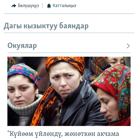
Бөлүшүңүз
Катталыңыз
Дагы кызыктуу баяндар
Окуялар
"Күйөөм үйлөндү, жөнөткөн акчама