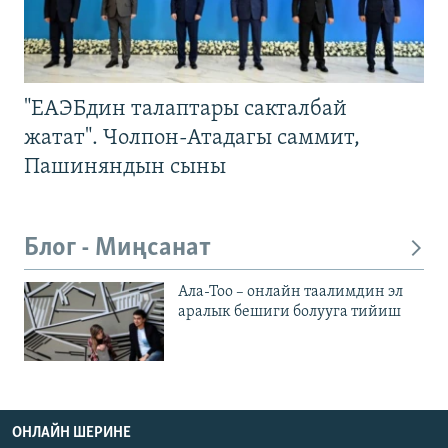
"ЕАЭБдин талаптары сакталбай
жатат". Чолпон-Атадагы саммит,
Пашиняндын сыны
Блог - Миңсанат
Ала-Тоо – онлайн таалимдин эл
аралык бешиги болууга тийиш
ОНЛАЙН ШЕРИНЕ