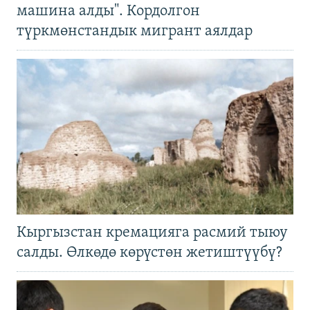
машина алды". Кордолгон
түркмөнстандык мигрант аялдар
Кыргызстан кремацияга расмий тыюу
салды. Өлкөдө көрүстөн жетиштүүбү?