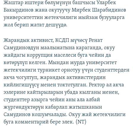
Жаштар иштери бөлүмүнүн башчысы Уларбек
Бакырдинов жана окутуучу Мирбек Шарабидинов
университеттин жетекчилиги мыйзам бузууларга
жол берип жатат дешүүдө.
Жарандык активист, КСДП мүчөсү Ренат
Самудиновдун маалыматына караганда, окуу
жайдагы коррупция маселеси буга чейин да
көтөрүлүп келген. Мындан мурда университет
жетекчилиги турникет орнотуу үчүн студенттерден
акча чогултуп, жарандык активисттердин
кийлигишүүсү менен токтотулган. Ректор ал акча
ээлерине кайтарыларын убада кылганы менен,
студенттер азырга чейин аны ала албай
жүргөндүктөрүн кабарлап жатышканын
Самудинов кошумчалады. Окуу жай жетекчилиги
буга комментарий бере элек. (NT)