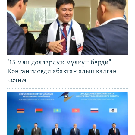
"15 млн долларлык мүлкүн берди".
Конгантиевди абактан алып калган
чечим