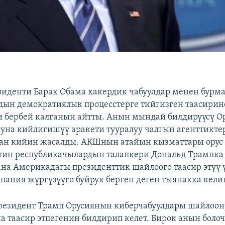
денти Барак Обама хакердик чабуулдар менен бурм
ын демократиялык процесстерге тийгизген таасирин
и бербей калганын айтты. Анын мындай билдирүүсү 
на кийлигишүү аракети тууралуу чалгын агенттикт
ан кийин жасалды. АКШнын атайын кызматтары орус
тин республикачылардын талапкери Дональд Трампка
ана Америкадагы президенттик шайлоого таасир этүү 
пания жүргүзүүгө буйрук берген деген тыянакка кел
резидент Трамп Орусиянын киберчабуулдары шайлоо
таасир этпегенин билдирип келет. Бирок анын болоч