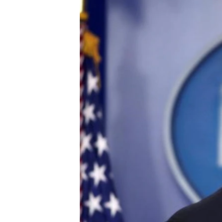
ЭЖЕ-СИҢДИЛЕР
АЗАТТЫК+
ЫҢГАЙСЫЗ СУРООЛОР