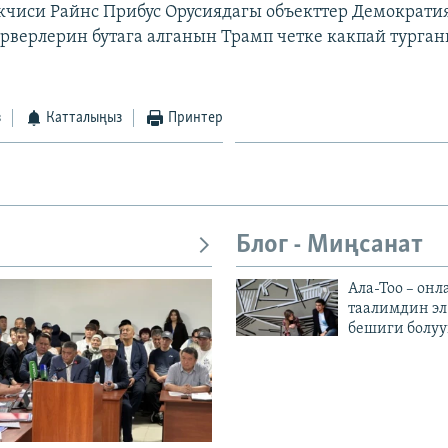
кчиси Райнс Прибус Орусиядагы объекттер Демократи
рверлерин бутага алганын Трамп четке какпай турган
.
з
Катталыңыз
Принтер
Блог - Миңсанат
Ала-Тоо – онл
таалимдин эл
бешиги болуу