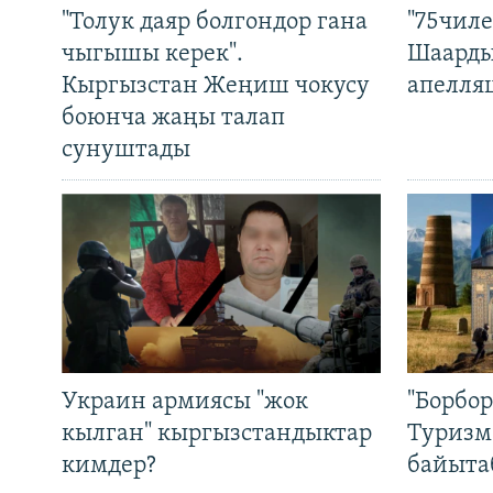
"Толук даяр болгондор гана
"75чиле
чыгышы керек".
Шаарды
Кыргызстан Жеңиш чокусу
апелля
боюнча жаңы талап
сунуштады
Украин армиясы "жок
"Борбо
кылган" кыргызстандыктар
Туризм
кимдер?
байыта