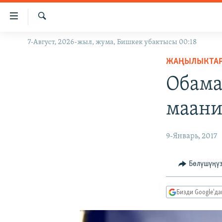
Линктер
Мазмунга
өтүңүз
Издөө
7-Август, 2026-жыл, жума, Бишкек убактысы 00:18
ЖАҢЫЛЫКТАР
Навигацияга
өтүңүз
ЖАҢЫЛЫКТА
КЫРГЫЗСТАН
Издөөгө
Обама
ДҮЙНӨ
КЫРГЫЗСТАН
салыңыз
УКРАИНА
САЯСАТ
ДҮЙНӨ
маани
АТАЙЫН ИЛИКТӨӨ
ЭКОНОМИКА
БОРБОР АЗИЯ
ТВ ПРОГРАММАЛАР
МАДАНИЯТ
9-Январь, 2017
ПОДКАСТ
БҮГҮН АЗАТТЫКТА
Бөлүшүңү
ӨЗГӨЧӨ ПИКИР
ЭКСПЕРТТЕР ТАЛДАЙТ
БИЗ ЖАНА ДҮЙНӨ
Бизди Google'д
ДАНИСТЕ