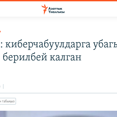
Р
: киберчабуулдарга убаг
 берилбей калган
з
ан табыңыз