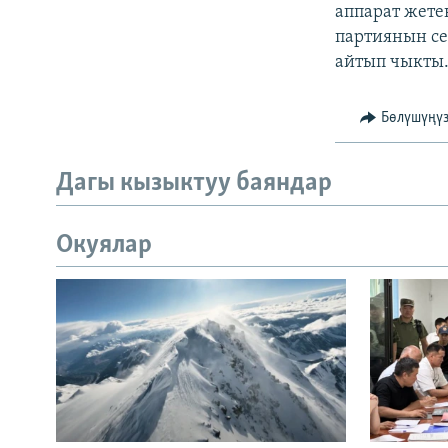
аппарат жете
партиянын се
айтып чыкты
Бөлүшүңү
Дагы кызыктуу баяндар
Окуялар