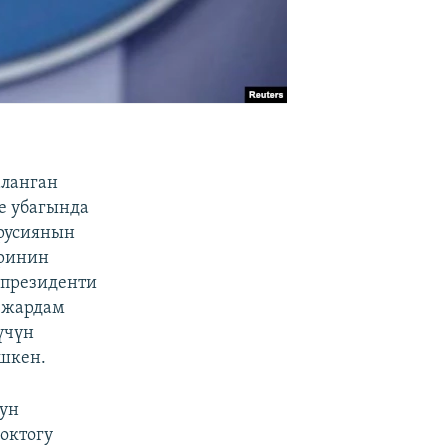
аланган
е убагында
Орусиянын
еринин
 президенти
 жардам
үчүн
ишкен.
нун
октогу