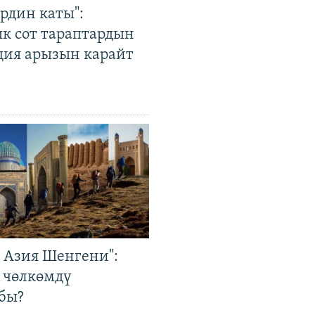
рдин каты":
к сот тараптардын
ция арызын карайт
р Азия Шенгени":
 чөлкөмдү
бы?