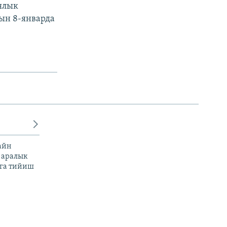
ялык
ын 8-январда
айн
 аралык
га тийиш