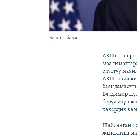
Барак Обама
АКШнын прези
маалыматтард
олуттуу маан
АКШ шайлоосу
баяндамасын
Владимир Пу
берүү үчүн ж
хакердик кам
Шайланган п
жыйынтыгына 