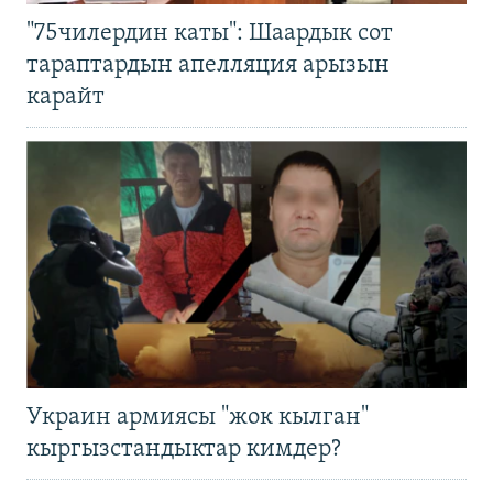
"75чилердин каты": Шаардык сот
тараптардын апелляция арызын
карайт
Украин армиясы "жок кылган"
кыргызстандыктар кимдер?