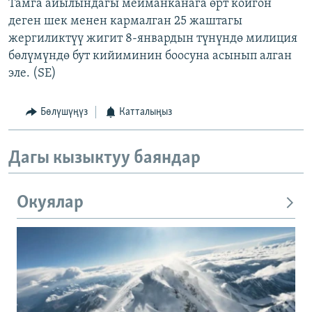
Тамга айылындагы мейманканага өрт койгон
деген шек менен кармалган 25 жаштагы
жергиликтүү жигит 8-январдын түнүндө милиция
бөлүмүндө бут кийиминин боосуна асынып алган
эле. (SE)
Бөлүшүңүз
Катталыңыз
Дагы кызыктуу баяндар
Окуялар