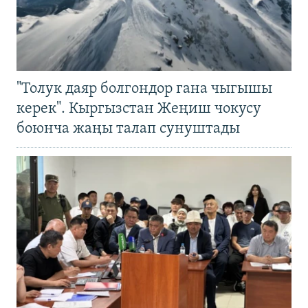
"Толук даяр болгондор гана чыгышы
керек". Кыргызстан Жеңиш чокусу
боюнча жаңы талап сунуштады