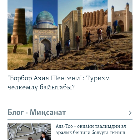
"Борбор Азия Шенгени": Туризм
чөлкөмдү байытабы?
Блог - Миңсанат
Ала-Тоо – онлайн таалимдин эл
аралык бешиги болууга тийиш