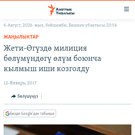
Линктер
Мазмунга
өтүңүз
6-Август, 2026-жыл, бейшемби, Бишкек убактысы 23:54
Навигацияга
ЖАҢЫЛЫКТАР
өтүңүз
ЖАҢЫЛЫКТАР
КЫРГЫЗСТАН
Издөөгө
Жети-Өгүздө милиция
салыңыз
ДҮЙНӨ
КЫРГЫЗСТАН
бөлүмүндөгү өлүм боюнча
УКРАИНА
САЯСАТ
ДҮЙНӨ
кылмыш иши козголду
АТАЙЫН ИЛИКТӨӨ
ЭКОНОМИКА
БОРБОР АЗИЯ
12-Январь, 2017
ТВ ПРОГРАММАЛАР
МАДАНИЯТ
Бөлүшүңүз
ПОДКАСТ
БҮГҮН АЗАТТЫКТА
ӨЗГӨЧӨ ПИКИР
ЭКСПЕРТТЕР ТАЛДАЙТ
Бизди Google'дан табыңыз
БИЗ ЖАНА ДҮЙНӨ
Русский
ДАНИСТЕ