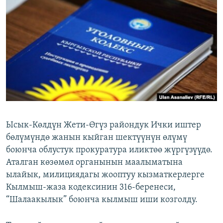
ОНЛАЙН ШЕРИНЕ
ЭЖЕ-СИҢДИЛЕР
АЗАТТЫК+
ЫҢГАЙСЫЗ СУРООЛОР
ЭЕ/АРнун бардык сайттары
Ысык-Көлдүн Жети-Өгүз райондук Ички иштер
бөлүмүндө жанын кыйган шектүүнүн өлүмү
боюнча облустук прокуратура иликтөө жүргүзүүдө.
Аталган көзөмөл органынын маалыматына
ылайык, милициядагы жооптуу кызматкерлерге
Кылмыш-жаза кодексинин 316-беренеси,
“Шалаакылык” боюнча кылмыш иши козголду.