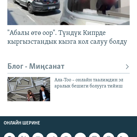
"Абалы өтө оор". Түндүк Кипрде
кыргызстандык кызга кол салуу болду
Блог - Миңсанат
Ала-Тоо – онлайн таалимдин эл
аралык бешиги болууга тийиш
ОНЛАЙН ШЕРИНЕ