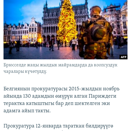
ОНЛАЙН ШЕРИНЕ
ЭЖЕ-СИҢДИЛЕР
АЗАТТЫК+
ЫҢГАЙСЫЗ СУРООЛОР
ЭЕ/АРнун бардык сайттары
Брюсселде жаңы жылдык майрамдарда да коопсуздук
чаралары күчөтүлдү.
Белгиянын прокуратурасы 2015-жылдын ноябрь
айында 130 адамдын өмүрүн алган Париждеги
терактка катыштыгы бар деп шектелген эки
адамга айып такты.
Прокуратура 12-январда тараткан билдирүүгө