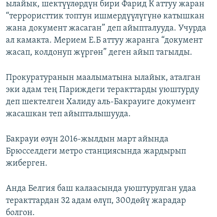
ылайык, шектүүлөрдүн бири Фарид К аттуу жаран
“террористтик топтун ишмердүүлүгүнө катышкан
жана документ жасаган” деп айыпталууда. Учурда
ал камакта. Мерием Е.Б аттуу жаранга “документ
жасап, колдонуп жүргөн” деген айып тагылды.
Прокуратуранын маалыматына ылайык, аталган
эки адам тең Париждеги теракттарды уюштурду
деп шектелген Халиду аль-Бакрауиге документ
жасашкан теп айыпталышууда.
Бакрауи өзүн 2016-жылдын март айында
Брюсселдеги метро станциясында жардырып
жиберген.
Анда Белгия баш калаасында уюштурулган удаа
теракттардан 32 адам өлүп, 300дөйү жарадар
болгон.