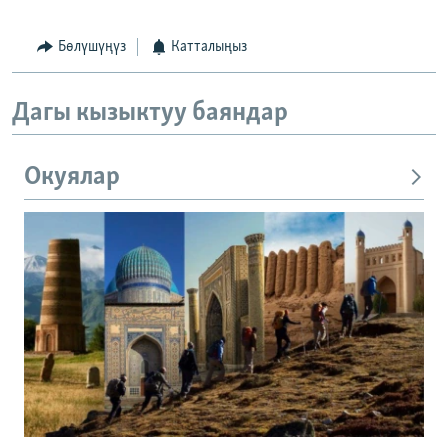
Бөлүшүңүз
Катталыңыз
Дагы кызыктуу баяндар
Окуялар