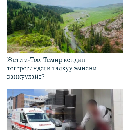
Жетим-Тоо: Темир кендин
тегерегиндеги талкуу эмнени
каңкуулайт?