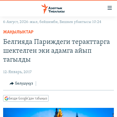
Линктер
Мазмунга
өтүңүз
6-Август, 2026-жыл, бейшемби, Бишкек убактысы 10:24
Навигацияга
ЖАҢЫЛЫКТАР
өтүңүз
ЖАҢЫЛЫКТАР
КЫРГЫЗСТАН
Издөөгө
Белгияда Париждеги теракттарга
салыңыз
ДҮЙНӨ
КЫРГЫЗСТАН
шектелген эки адамга айып
УКРАИНА
САЯСАТ
ДҮЙНӨ
тагылды
АТАЙЫН ИЛИКТӨӨ
ЭКОНОМИКА
БОРБОР АЗИЯ
12-Январь, 2017
ТВ ПРОГРАММАЛАР
МАДАНИЯТ
Бөлүшүңүз
ПОДКАСТ
БҮГҮН АЗАТТЫКТА
ӨЗГӨЧӨ ПИКИР
ЭКСПЕРТТЕР ТАЛДАЙТ
Бизди Google'дан табыңыз
БИЗ ЖАНА ДҮЙНӨ
Русский
ДАНИСТЕ