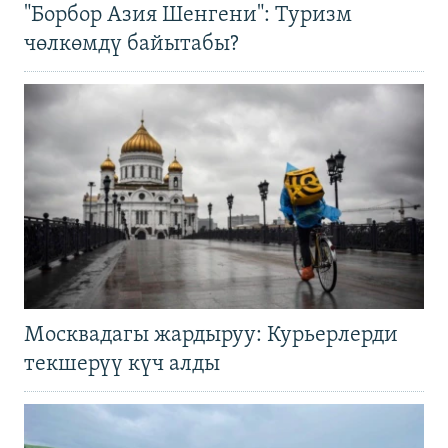
"Борбор Азия Шенгени": Туризм
чөлкөмдү байытабы?
Москвадагы жардыруу: Курьерлерди
текшерүү күч алды