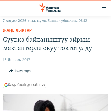
Линктер
Мазмунга
өтүңүз
7-Август, 2026-жыл, жума, Бишкек убактысы 08:12
Навигацияга
ЖАҢЫЛЫКТАР
өтүңүз
ЖАҢЫЛЫКТАР
КЫРГЫЗСТАН
Издөөгө
Суукка байланыштуу айрым
салыңыз
ДҮЙНӨ
КЫРГЫЗСТАН
мектептерде окуу токтотулду
УКРАИНА
САЯСАТ
ДҮЙНӨ
13-Январь, 2017
АТАЙЫН ИЛИКТӨӨ
ЭКОНОМИКА
БОРБОР АЗИЯ
ТВ ПРОГРАММАЛАР
Бөлүшүңүз
МАДАНИЯТ
ПОДКАСТ
БҮГҮН АЗАТТЫКТА
Бизди Google'дан табыңыз
ӨЗГӨЧӨ ПИКИР
ЭКСПЕРТТЕР ТАЛДАЙТ
БИЗ ЖАНА ДҮЙНӨ
Русский
ДАНИСТЕ