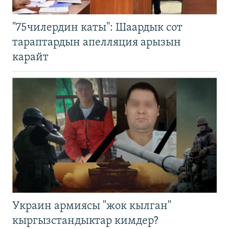
"75чилердин каты": Шаардык сот
тараптардын апелляция арызын
карайт
Украин армиясы "жок кылган"
кыргызстандыктар кимдер?