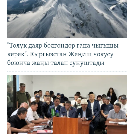
"Толук даяр болгондор гана чыгышы
керек". Кыргызстан Жеңиш чокусу
боюнча жаңы талап сунуштады