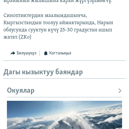
ырайынын жылышына карай жүргүзүлмөкчү.
Синоптиктердин маалымдашынча,
Кыргызстандын тоолуу аймактарында, Нарын
облусунда сууктун күчү 25-30 градустан ашып
жатат.(ZKo)
Бөлүшүңүз
Катталыңыз
Дагы кызыктуу баяндар
Окуялар