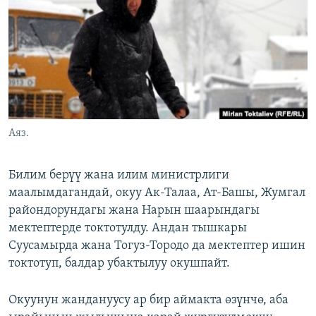
ОНЛАЙН ШЕРИНЕ
ЭЖЕ-СИҢДИЛЕР
АЗАТТЫК+
ЫҢГАЙСЫЗ СУРООЛОР
ЭЕ/АРнун бардык сайттары
Аяз.
Билим берүү жана илим министрлиги
маалымдагандай, окуу Ак-Талаа, Ат-Башы, Жумгал
райондорундагы жана Нарын шаарындагы
мектептерде токтотулду. Андан тышкары
Суусамырда жана Тогуз-Тородо да мектептер ишин
токтотуп, балдар убактылуу окушпайт.
Окуунун жандануусу ар бир аймакта өзүнчө, аба