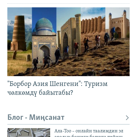
"Борбор Азия Шенгени": Туризм
чөлкөмдү байытабы?
Блог - Миңсанат
Ала-Тоо – онлайн таалимдин эл