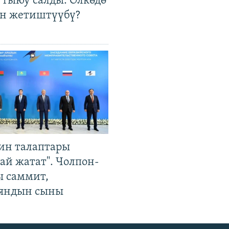
 тыюу салды. Өлкөдө
өн жетиштүүбү?
ин талаптары
ай жатат". Чолпон-
ы саммит,
яндын сыны