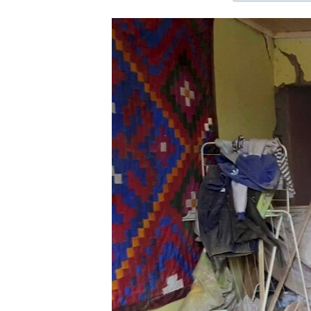
ЭЖЕ-СИҢДИЛЕР
АЗАТТЫК+
ЫҢГАЙСЫЗ СУРООЛОР