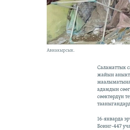
Авиакырсык.
Саламаттык с
жайын аныкт
маалыматына 
адамдын сөөг
сөөктөрдүн т
тааныгандар
16-январда э
Боинг-447 уч