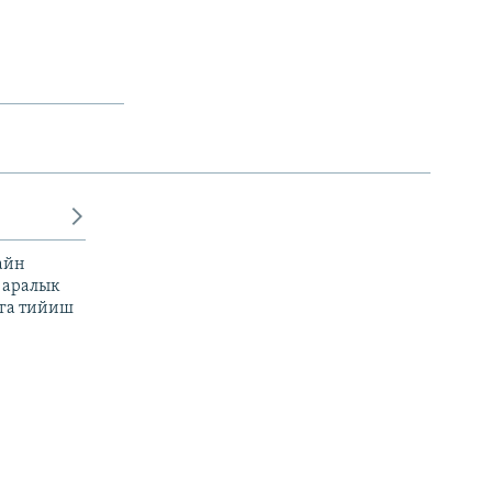
айн
 аралык
га тийиш