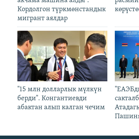
акчама машина алды".
расмий
Кордолгон түркмөнстандык
көрүст
мигрант аялдар
"15 млн долларлык мүлкүн
"ЕАЭБд
берди". Конгантиевди
сакталб
абактан алып калган чечим
Атадаг
Пашин