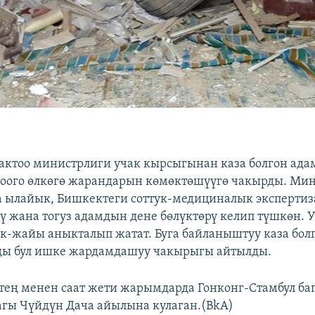
актоо министрлиги учак кырсыгынан каза болгон ада
оого өлкөгө жарандарын көмөктөшүүгө чакырды. Ми
ылайык, Бишкектеги соттук-медициналык экспертиза
ү жана тогуз адамдын дене бөлүктөрү келип түшкөн. 
ек-жайы аныкталып жатат. Буга байланыштуу каза бол
ды бул ишке жардамдашуу чакырыгы айтылды.
ртең менен саат жети жарымдарда Гонконг-Стамбул б
агы Чүйдүн Дача айылына кулаган.(BkA)