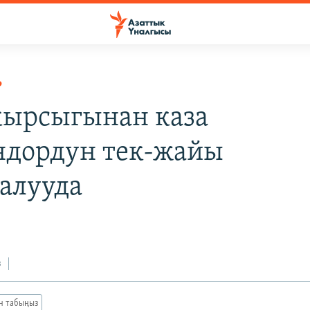
Р
кырсыгынан каза
ндордун тек-жайы
алууда
з
ан табыңыз