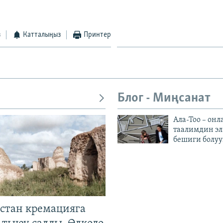
з
Катталыңыз
Принтер
Блог - Миңсанат
Ала-Тоо – онл
таалимдин эл
бешиги болуу
стан кремацияга