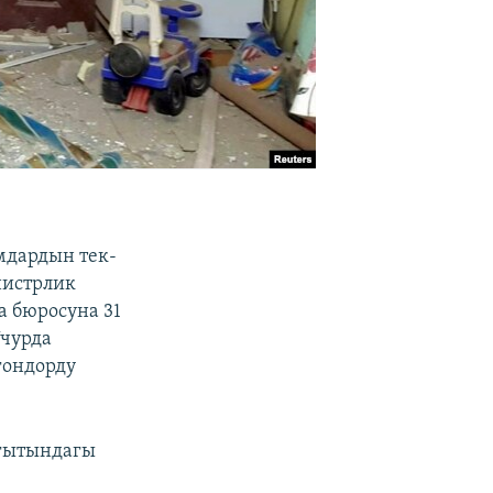
мдардын тек-
нистрлик
 бюросуна 31
Учурда
гондорду
агытындагы