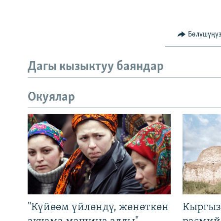
Бөлүшүңү
Дагы кызыктуу баяндар
Окуялар
"Күйөөм үйлөндү, жөнөткөн
Кыргыз