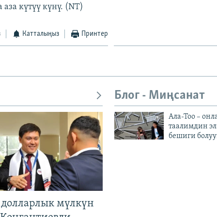
аза күтүү күнү. (NT)
з
Катталыңыз
Принтер
Блог - Миңсанат
Ала-Тоо – онл
таалимдин эл
бешиги болуу
н долларлык мүлкүн