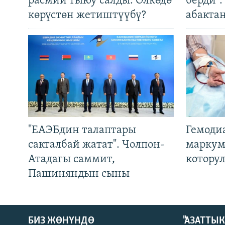
расмий тыюу салды. Өлкөдө
берди"
көрүстөн жетиштүүбү?
абакта
"ЕАЭБдин талаптары
Гемоди
сакталбай жатат". Чолпон-
маркум
Атадагы саммит,
котору
Пашиняндын сыны
БИЗ ЖӨНҮНДӨ
"АЗАТТЫ