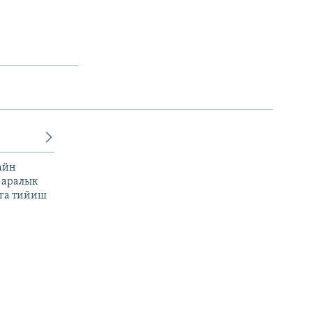
айн
 аралык
га тийиш