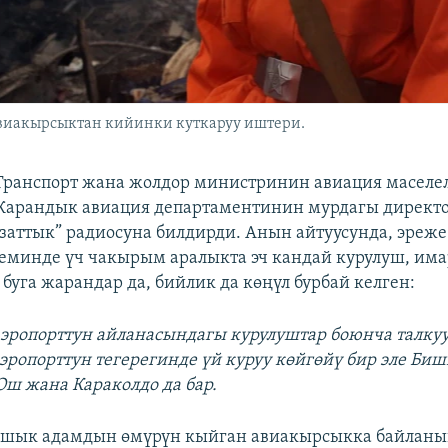
виакырсыктан кийинки куткаруу иштери.
 Транспорт жана жолдор министринин авиация маселе
Жарандык авиация департаментинин мурдагы директ
заттык” радиосуна билдирди. Анын айтуусунда, эреже
еминде үч чакырым аралыкта эч кандай курулуш, има
 буга жарандар да, бийлик да көңүл бурбай келген:
 аэропорттун айланасындагы курулуштар боюнча талк
эропорттун тегерегинде үй куруу көйгөйү бир эле Биш
Ош жана Караколдо да бар.
 ашык адамдын өмүрүн кыйган авиакырсыкка байлан