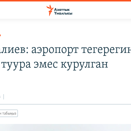
Р
лиев: аэропорт тегереги
 туура эмес курулган
з
ан табыңыз