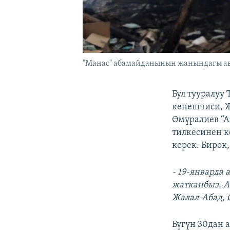
"Манас" абамайданынын жанындагы а
Бул тууралуу
кенешчиси, 
Өмүралиев “А
тилкесинен к
керек. Бирок,
- 19-январда
жатканбыз. А
Жалал-Абад, 
Бүгүн 30дан