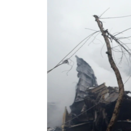
ЭЖЕ-СИҢДИЛЕР
АЗАТТЫК+
ЫҢГАЙСЫЗ СУРООЛОР