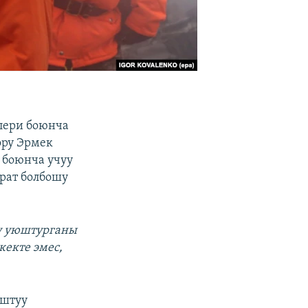
лери боюнча
ору Эрмек
 боюнча учуу
рат болбошу
уу уюштурганы
кекте эмес,
ыштуу