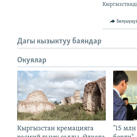
Кыргызстанда 
Бөлүшүңү
Дагы кызыктуу баяндар
Окуялар
Кыргызстан кремацияга
"15 мл