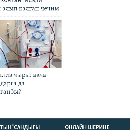
. Конгантиевди
н алып калган чечим
ализ чыры: акча
дарга да
лганбы?
КТЫН" САНДЫГЫ
ОНЛАЙН ШЕРИНЕ