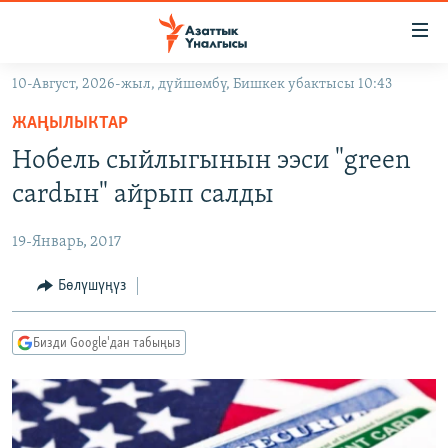
Линктер
Мазмунга
өтүңүз
10-Август, 2026-жыл, дүйшөмбү, Бишкек убактысы 10:43
Навигацияга
ЖАҢЫЛЫКТАР
өтүңүз
ЖАҢЫЛЫКТАР
КЫРГЫЗСТАН
Издөөгө
Нобель сыйлыгынын ээси "green
салыңыз
ДҮЙНӨ
КЫРГЫЗСТАН
cardын" айрып салды
УКРАИНА
САЯСАТ
ДҮЙНӨ
19-Январь, 2017
АТАЙЫН ИЛИКТӨӨ
ЭКОНОМИКА
БОРБОР АЗИЯ
ТВ ПРОГРАММАЛАР
Бөлүшүңүз
МАДАНИЯТ
ПОДКАСТ
БҮГҮН АЗАТТЫКТА
Бизди Google'дан табыңыз
ӨЗГӨЧӨ ПИКИР
ЭКСПЕРТТЕР ТАЛДАЙТ
БИЗ ЖАНА ДҮЙНӨ
Русский
ДАНИСТЕ