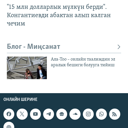
"15 млн долларлык мүлкүн берди".
Конгантиевди абактан алып калган
чечим
Блог - Миңсанат
Ала-Тоо – онлайн таалимдин эл
аралык бешиги болууга тийиш
ОНЛАЙН ШЕРИНЕ