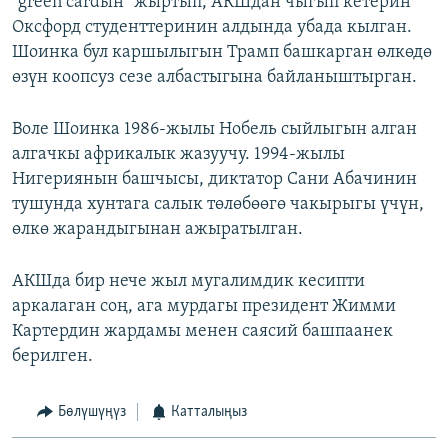
"green cardын" жыртып, АКШдан чыгып кетерин
Оксфорд студенттеринин алдында убада кылган.
Шоинка бул каршылыгын Трамп башкарган өлкөдө
өзүн коопсуз сезе албастыгына байланыштырган.
Воле Шоинка 1986-жылы Нобель сыйлыгын алган
алгачкы африкалык жазуучу. 1994-жылы
Нигериянын башчысы, диктатор Сани Абачинин
тушунда хунтага салык төлөбөөгө чакырыгы үчүн,
өлкө жарандыгынан ажыратылган.
АКШда бир нече жыл мугалимдик кесипти
аркалаган соң, ага мурдагы президент Жимми
Картердин жардамы менен саясий башпаанек
берилген.
Бөлүшүңүз
Катталыңыз