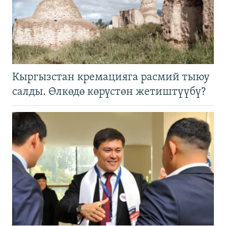
Кыргызстан кремацияга расмий тыюу
салды. Өлкөдө көрүстөн жетиштүүбү?