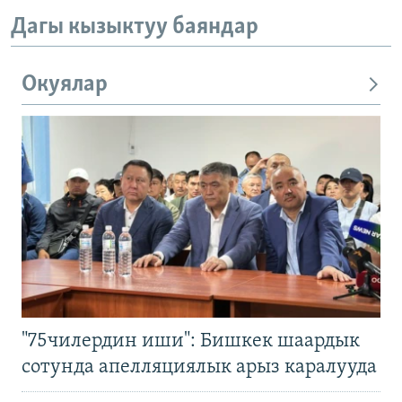
Дагы кызыктуу баяндар
Окуялар
"75чилердин иши": Бишкек шаардык
сотунда апелляциялык арыз каралууда