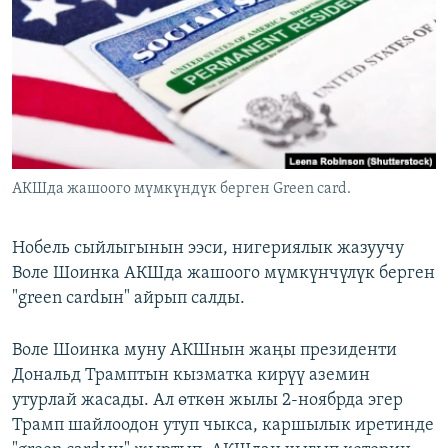
ОНЛАЙН ШЕРИНЕ
ЭЖЕ-СИҢДИЛЕР
АЗАТТЫК+
ЫҢГАЙСЫЗ СУРООЛОР
ЭЕ/АРнун бардык сайттары
АКШда жашоого мүмкүндүк берген Green card.
Нобель сыйлыгынын ээси, нигериялык жазуучу
Воле Шоинка АКШда жашоого мүмкүнчүлүк берген
"green cardын" айрып салды.
Воле Шоинка муну АКШнын жаңы президенти
Дональд Трамптын кызматка кирүү аземин
утурлай жасады. Ал өткөн жылы 2-ноябрда эгер
Трамп шайлоодон утуп чыкса, каршылык иретинде