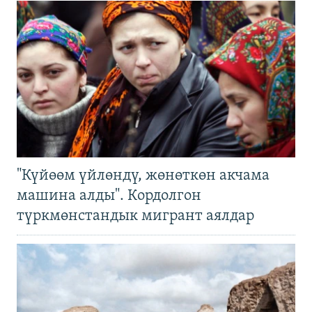
"Күйөөм үйлөндү, жөнөткөн акчама
машина алды". Кордолгон
түркмөнстандык мигрант аялдар