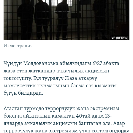
ОНЛАЙН ШЕРИНЕ
ЭЖЕ-СИҢДИЛЕР
АЗАТТЫК+
ЫҢГАЙСЫЗ СУРООЛОР
ЭЕ/АРнун бардык сайттары
Иллюстрация
Чүйдүн Молдовановка айылындагы №27 абакта
жаза өтөп жаткандар ачкачылык акциясын
токтотушту. Бул тууралуу Жаза аткаруу
мамлекеттик кызматынын басма сөз кызматы
бүгүн билдирди.
Аталган түрмөдө террорчулук жана экстремизм
боюнча айыпталып камалган 40тай адам 13-
январда ачкачылык акциясын баштаган эле. Алар
террорчулук жана экстремизм үчүн соттолгондорду