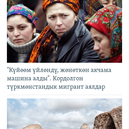
"Күйөөм үйлөндү, жөнөткөн акчама
машина алды". Кордолгон
түркмөнстандык мигрант аялдар