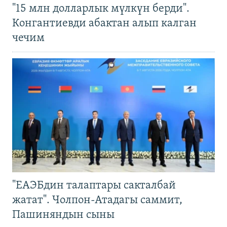
"15 млн долларлык мүлкүн берди".
Конгантиевди абактан алып калган
чечим
"ЕАЭБдин талаптары сакталбай
жатат". Чолпон-Атадагы саммит,
Пашиняндын сыны