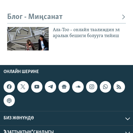
Блог - Миңсанат
Ала-Тоо – онлайн таалимдин эл
аралык бешиги болууга тийиш
ОНЛАЙН ШЕРИНЕ
БИЗ ЖӨНҮНДӨ
"АЗАТТЫКТЫН" САНДЫГЫ