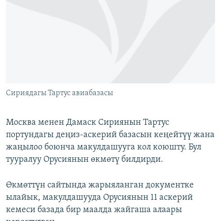
ОНЛАЙН ШЕРИНЕ
ЭЖЕ-СИҢДИЛЕР
АЗАТТЫК+
ЫҢГАЙСЫЗ СУРООЛОР
ЭЕ/АРнун бардык сайттары
Сириядагы Тартус авиабазасы
Москва менен Дамаск Сириянын Тартус
портундагы деңиз-аскерий базасын кеңейтүү жана
жаңылоо боюнча макулдашууга кол коюшту. Бул
тууралуу Орусиянын өкмөтү билдирди.
Өкмөттүн сайтында жарыяланган документке
ылайык, макулдашууда Орусиянын 11 аскерий
кемеси базада бир маалда жайгаша алаары