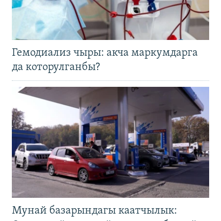
Гемодиализ чыры: акча маркумдарга
да которулганбы?
Мунай базарындагы каатчылык: