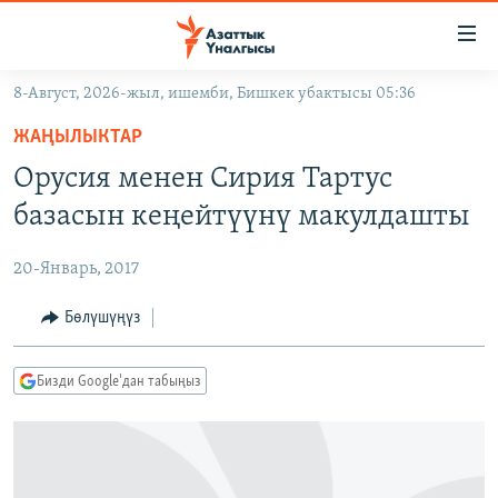
Линктер
Мазмунга
өтүңүз
8-Август, 2026-жыл, ишемби, Бишкек убактысы 05:36
Навигацияга
ЖАҢЫЛЫКТАР
өтүңүз
ЖАҢЫЛЫКТАР
КЫРГЫЗСТАН
Издөөгө
Орусия менен Сирия Тартус
салыңыз
ДҮЙНӨ
КЫРГЫЗСТАН
базасын кеңейтүүнү макулдашты
УКРАИНА
САЯСАТ
ДҮЙНӨ
20-Январь, 2017
АТАЙЫН ИЛИКТӨӨ
ЭКОНОМИКА
БОРБОР АЗИЯ
ТВ ПРОГРАММАЛАР
Бөлүшүңүз
МАДАНИЯТ
ПОДКАСТ
БҮГҮН АЗАТТЫКТА
Бизди Google'дан табыңыз
ӨЗГӨЧӨ ПИКИР
ЭКСПЕРТТЕР ТАЛДАЙТ
БИЗ ЖАНА ДҮЙНӨ
Русский
ДАНИСТЕ