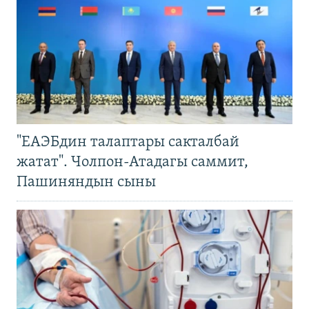
"ЕАЭБдин талаптары сакталбай
жатат". Чолпон-Атадагы саммит,
Пашиняндын сыны