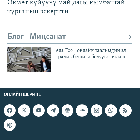
Өкмөт күйүүчү май дагы кымбаттай
турганын эскертти
Блог - Миңсанат
Ала-Тоо – онлайн таалимдин эл
аралык бешиги болууга тийиш
ОНЛАЙН ШЕРИНЕ