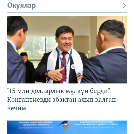
Окуялар
"15 млн долларлык мүлкүн берди".
Конгантиевди абактан алып калган
чечим