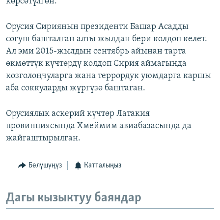
көрсөтүлгөн.
Орусия Сириянын президенти Башар Асадды
согуш башталган алты жылдан бери колдоп келет.
Ал эми 2015-жылдын сентябрь айынан тарта
өкмөттүк күчтөрдү колдоп Сирия аймагында
козголоңчуларга жана террордук уюмдарга каршы
аба соккуларды жүргүзө баштаган.
Орусиялык аскерий күчтөр Латакия
провинциясында Хмеймим авиабазасында да
жайгаштырылган.
Бөлүшүңүз
Катталыңыз
Дагы кызыктуу баяндар