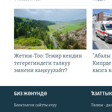
Жетим-Тоо: Темир кендин
"Абалы 
тегерегиндеги талкуу
Кипрде
эмнени каңкуулайт?
кызга к
БИЗ ЖӨНҮНДӨ
"АЗАТТЫ
Блоктолгон сайтты ачуу
Тилим - ди