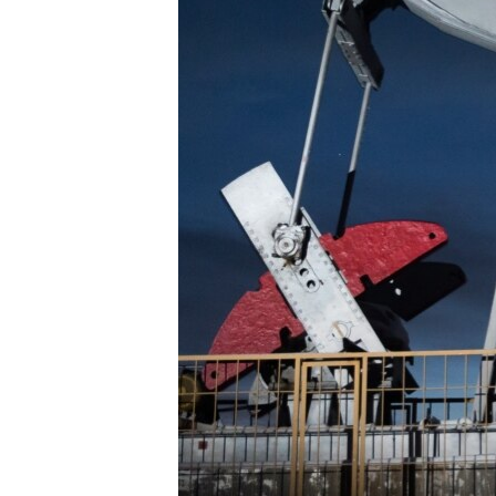
ЭЖЕ-СИҢДИЛЕР
АЗАТТЫК+
ЫҢГАЙСЫЗ СУРООЛОР