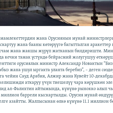
 мамлекеттердин жана Орусиянын мунай министрлер
скартуу жана бааны көтөрүүгө багытталган аракеттер
ыкчам жана жакшы жүрүп жатканын билдиришти. Мини
да кечки тамак үстүндө бейрасмий жолугушуу өткөрүш
генттиги орусиялык министр Александр Новактын “Би
быз жана ушул ыргакта уланта беребиз”, – деген сөзд
уга чейин Сауд Арабия, Алжир жана Кувейт 10-декабрд
елишимди аткаруу үчүн тиешелүү чара көрүшкөн эле
лид ал-Фалихтин айтымында, күнүнө рынокко алып ч
 миллион баррели кыскартылды. Орусия мунай өндүр
елге азайтты. Жалпысынан өлкө күнүнө 11.1 миллион б