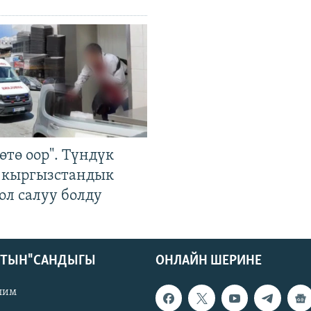
өтө оор". Түндүк
 кыргызстандык
ол салуу болду
КТЫН" САНДЫГЫ
ОНЛАЙН ШЕРИНЕ
лим