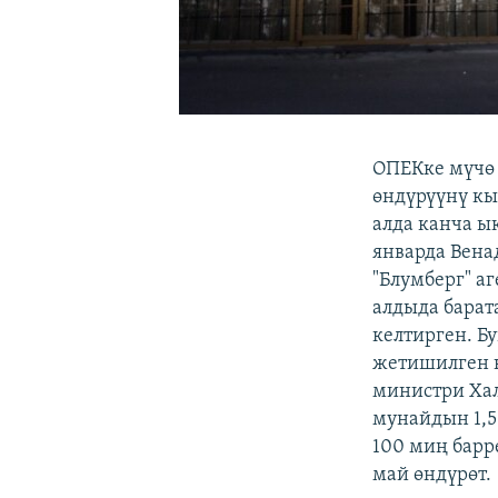
ОПЕКке мүчө
өндүрүүнү кы
алда канча 
январда Вена
"Блумберг" а
алдыда барата
келтирген. Б
жетишилген к
министри Ха
мунайдын 1,5
100 миң барр
май өндүрөт.