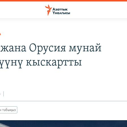
Р
жана Орусия мунай
үүнү кыскартты
з
ан табыңыз