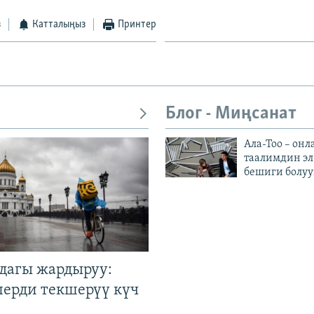
з
Катталыңыз
Принтер
Блог - Миңсанат
Ала-Тоо – онл
таалимдин эл
бешиги болуу
дагы жардыруу:
лерди текшерүү күч