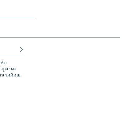
айн
 аралык
га тийиш