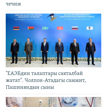
чечим
"ЕАЭБдин талаптары сакталбай
жатат". Чолпон-Атадагы саммит,
Пашиняндын сыны