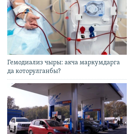
Гемодиализ чыры: акча маркумдарга
да которулганбы?