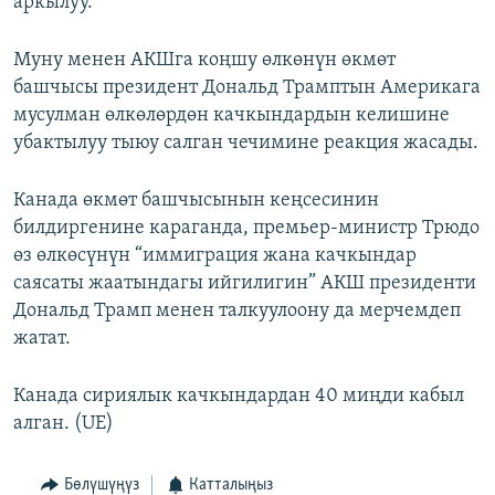
аркылуу.
Муну менен АКШга коңшу өлкөнүн өкмөт
башчысы президент Дональд Трамптын Америкага
мусулман өлкөлөрдөн качкындардын келишине
убактылуу тыюу салган чечимине реакция жасады.
Канада өкмөт башчысынын кеңсесинин
билдиргенине караганда, премьер-министр Трюдо
өз өлкөсүнүн “иммиграция жана качкындар
саясаты жаатындагы ийгилигин” АКШ президенти
Дональд Трамп менен талкуулоону да мерчемдеп
жатат.
Канада сириялык качкындардан 40 миңди кабыл
алган. (UE)
Бөлүшүңүз
Катталыңыз