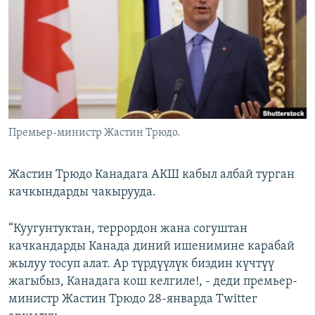
ОНЛАЙН ШЕРИНЕ
ЭЖЕ-СИҢДИЛЕР
АЗАТТЫК+
ЫҢГАЙСЫЗ СУРООЛОР
ЭЕ/АРнун бардык сайттары
Премьер-министр Жастин Трюдо.
Жастин Трюдо Канадага АКШ кабыл албай турган
качкындарды чакырууда.
“Куугунтуктан, террордон жана согуштан
качкандарды Канада диний ишенимине карабай
жылуу тосуп алат. Ар түрдүүлүк биздин күчтүү
жагыбыз, Канадага кош келгиле!, - деди премьер-
министр Жастин Трюдо 28-январда Twitter