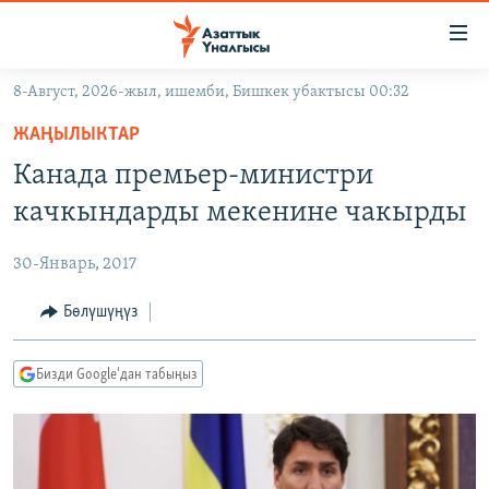
Линктер
Мазмунга
өтүңүз
8-Август, 2026-жыл, ишемби, Бишкек убактысы 00:32
Навигацияга
ЖАҢЫЛЫКТАР
өтүңүз
ЖАҢЫЛЫКТАР
КЫРГЫЗСТАН
Издөөгө
Канада премьер-министри
салыңыз
ДҮЙНӨ
КЫРГЫЗСТАН
качкындарды мекенине чакырды
УКРАИНА
САЯСАТ
ДҮЙНӨ
30-Январь, 2017
АТАЙЫН ИЛИКТӨӨ
ЭКОНОМИКА
БОРБОР АЗИЯ
ТВ ПРОГРАММАЛАР
Бөлүшүңүз
МАДАНИЯТ
ПОДКАСТ
БҮГҮН АЗАТТЫКТА
Бизди Google'дан табыңыз
ӨЗГӨЧӨ ПИКИР
ЭКСПЕРТТЕР ТАЛДАЙТ
БИЗ ЖАНА ДҮЙНӨ
Русский
ДАНИСТЕ