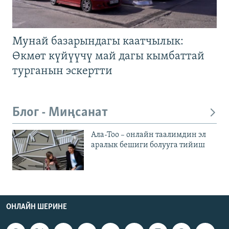
Мунай базарындагы каатчылык:
Өкмөт күйүүчү май дагы кымбаттай
турганын эскертти
Блог - Миңсанат
Ала-Тоо – онлайн таалимдин эл
аралык бешиги болууга тийиш
ОНЛАЙН ШЕРИНЕ