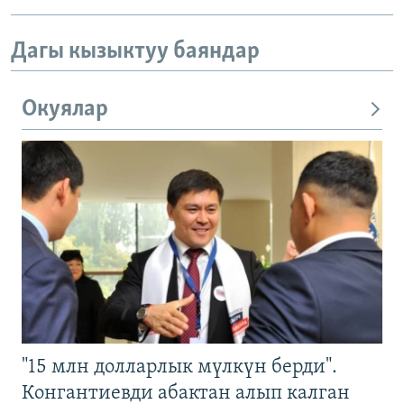
Дагы кызыктуу баяндар
Окуялар
"15 млн долларлык мүлкүн берди".
Конгантиевди абактан алып калган