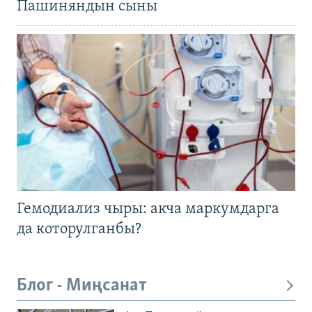
Пашиняндын сыны
Гемодиализ чыры: акча маркумдарга
да которулганбы?
Блог - Миңсанат