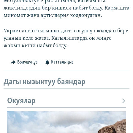
Мотузанюктун ырасташынча, кагылышта
жикчилдердин бир кишиси набыт болду. Кармашта
миномет жана артиллерия колдонулган.
Украинанын чыгышындагы согуш үч жылдан бери
уланып келе жатат. Кагылыштарда он миңге
жакын киши набыт болду.
Бөлүшүңүз
Катталыңыз
Дагы кызыктуу баяндар
Окуялар