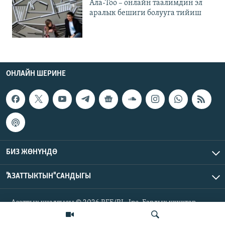
Ала-Тоо – онлайн таалимдин эл
аралык бешиги болууга тийиш
ОНЛАЙН ШЕРИНЕ
БИЗ ЖӨНҮНДӨ
"АЗАТТЫКТЫН" САНДЫГЫ
Азаттык үналгысы © 2026 RFE/RL, Inc. Бардык укуктар
корголгон.