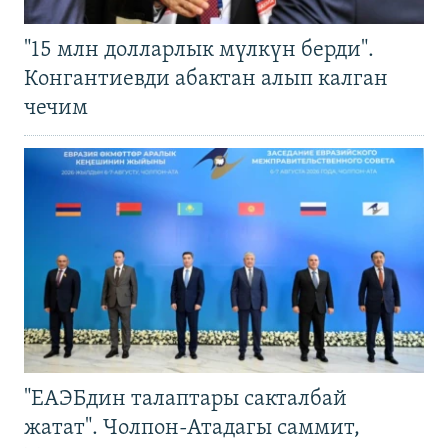
"15 млн долларлык мүлкүн берди".
Конгантиевди абактан алып калган
чечим
"ЕАЭБдин талаптары сакталбай
жатат". Чолпон-Атадагы саммит,