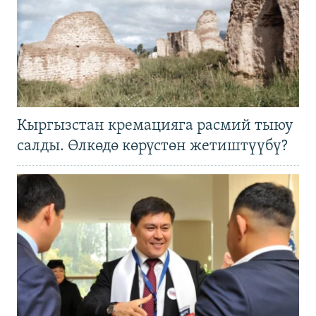
Кыргызстан кремацияга расмий тыюу
салды. Өлкөдө көрүстөн жетиштүүбү?