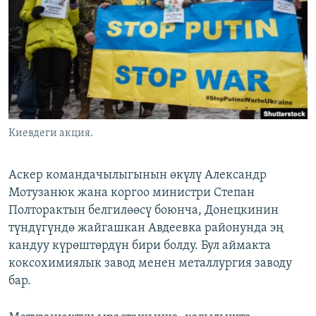
ОНЛАЙН ШЕРИНЕ
ЭЖЕ-СИҢДИЛЕР
АЗАТТЫК+
ЫҢГАЙСЫЗ СУРООЛОР
ЭЕ/АРнун бардык сайттары
Киевдеги акция.
Аскер командачылыгынын өкүлү Александр
Мотузанюк жана коргоо министри Степан
Полторактын белгилөөсү боюнча, Донецкинин
түндүгүндө жайгашкан Авдеевка районунда эң
кандуу күрөштөрдүн бири болду. Бул аймакта
коксохимиялык завод менен металлургия заводу
бар.