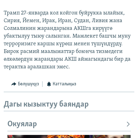
Трамп 27-январда кол койгон буйрукка ылайык,
Сирия, Йемен, Ирак, Иран, Судан, Ливия жана
Солмалинин жарандарына АКШга кирүүгө
убактылуу тыюу салынган. Мамлекет башчы муну
терроризмге каршы күрөш менен түшүндүрдү.
Бирок расмий маалыматтар боюнча тизмедеги
өлкөлөрдүн жарандары АКШ аймагындагы бир да
терактка аралашкан эмес.
Бөлүшүңүз
Катталыңыз
Дагы кызыктуу баяндар
Окуялар