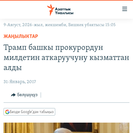
Линктер
Мазмунга
өтүңүз
9-Август, 2026-жыл, жекшемби, Бишкек убактысы 15:05
Навигацияга
ЖАҢЫЛЫКТАР
өтүңүз
ЖАҢЫЛЫКТАР
КЫРГЫЗСТАН
Издөөгө
Трамп башкы прокурордун
салыңыз
ДҮЙНӨ
КЫРГЫЗСТАН
милдетин аткаруучуну кызматтан
УКРАИНА
САЯСАТ
ДҮЙНӨ
алды
АТАЙЫН ИЛИКТӨӨ
ЭКОНОМИКА
БОРБОР АЗИЯ
31-Январь, 2017
ТВ ПРОГРАММАЛАР
МАДАНИЯТ
Бөлүшүңүз
ПОДКАСТ
БҮГҮН АЗАТТЫКТА
ӨЗГӨЧӨ ПИКИР
ЭКСПЕРТТЕР ТАЛДАЙТ
Бизди Google'дан табыңыз
БИЗ ЖАНА ДҮЙНӨ
Русский
ДАНИСТЕ