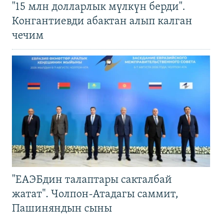
"15 млн долларлык мүлкүн берди".
Конгантиевди абактан алып калган
чечим
"ЕАЭБдин талаптары сакталбай
жатат". Чолпон-Атадагы саммит,
Пашиняндын сыны