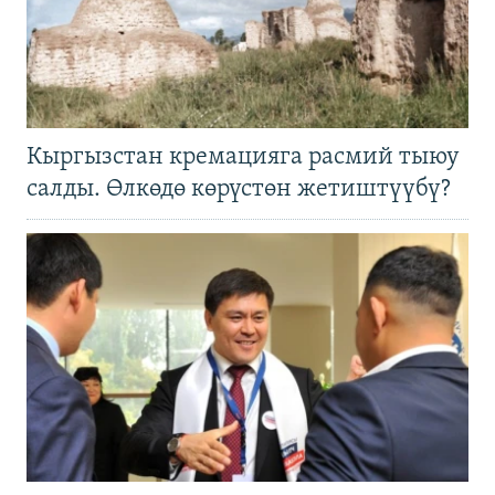
Кыргызстан кремацияга расмий тыюу
салды. Өлкөдө көрүстөн жетиштүүбү?