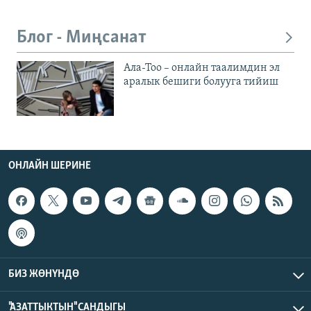
Блог - Миңсанат
Ала-Тоо – онлайн таалимдин эл
аралык бешиги болууга тийиш
ОНЛАЙН ШЕРИНЕ
БИЗ ЖӨНҮНДӨ
"АЗАТТЫКТЫН" САНДЫГЫ