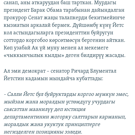
санап, аны аткаруудан баш тарткан. Мурдагы
президент Барак Обама тарабынан дайындалган
прокурор Сенат жаңы талапкерди бекитмейинче
кызматын аркалай бермек. Дүйшөмбү күнү Йетс
кол астындагыларга президенттин буйругун
соттордо коргобоо көрсөтмөсүн бергенин айткан.
Көп узабай Ак үй муну менен ал мекемеге
«чыккынчылык кылды» деген билдирүү жасады.
Ал эми демократ – сенатор Ричард Блументал
Йетстин кадамын мындайча кубаттады:
- Салли Йетс бул буйруктарды коргоо мүмкүн эмес,
мыйзам жана моралдын үстөмдүгү учурдагы
саясаттан маанилүү деп юстиция
департаментинин жогорку салттарын карманып,
моралдык жана укуктук принциптерге
негизделген позицияны ээледи.