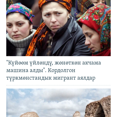
"Күйөөм үйлөндү, жөнөткөн акчама
машина алды". Кордолгон
түркмөнстандык мигрант аялдар