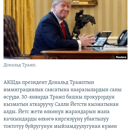
ОНЛАЙН ШЕРИНЕ
ЭЖЕ-СИҢДИЛЕР
АЗАТТЫК+
ЫҢГАЙСЫЗ СУРООЛОР
ЭЕ/АРнун бардык сайттары
Дональд Трамп.
АКШда президент Дональд Трамптын
иммиграциялык саясатына нааразылардын саны
өсүүдө. 30-январда Трамп башкы прокурордун
кызматын аткаруучу Салли Йетсти кызматынан
алды. Йетс жети өлкөнүн жарандарын жана
качкындарды өлкөгө киргизүүнү убактылуу
токтотуу буйругунун мыйзамдуулугунан күмөн