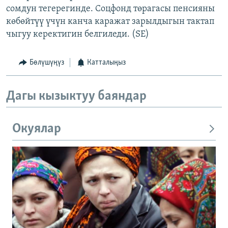
сомдун тегерегинде. Соцфонд төрагасы пенсияны
көбөйтүү үчүн канча каражат зарылдыгын тактап
чыгуу керектигин белгиледи. (SE)
Бөлүшүңүз
Катталыңыз
Дагы кызыктуу баяндар
Окуялар