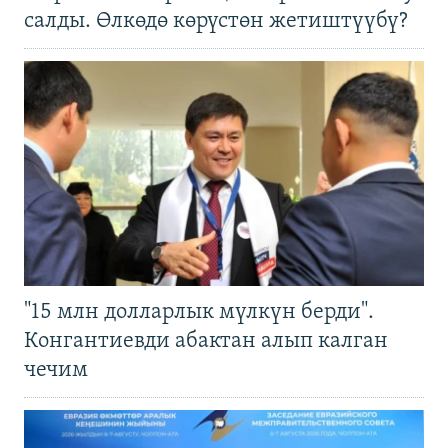
салды. Өлкөдө көрүстөн жетиштүүбү?
"15 млн долларлык мүлкүн берди".
Конгантиевди абактан алып калган
чечим