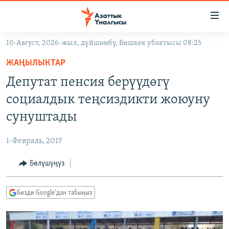
Линктер
Мазмунга
өтүңүз
10-Август, 2026-жыл, дүйшөмбү, Бишкек убактысы 08:25
Навигацияга
ЖАҢЫЛЫКТАР
өтүңүз
ЖАҢЫЛЫКТАР
КЫРГЫЗСТАН
Издөөгө
Депутат пенсия берүүдөгү
салыңыз
ДҮЙНӨ
КЫРГЫЗСТАН
социалдык теңсиздикти жоюуну
УКРАИНА
САЯСАТ
ДҮЙНӨ
сунуштады
АТАЙЫН ИЛИКТӨӨ
ЭКОНОМИКА
БОРБОР АЗИЯ
1-Февраль, 2017
ТВ ПРОГРАММАЛАР
МАДАНИЯТ
Бөлүшүңүз
ПОДКАСТ
БҮГҮН АЗАТТЫКТА
ӨЗГӨЧӨ ПИКИР
ЭКСПЕРТТЕР ТАЛДАЙТ
Бизди Google'дан табыңыз
БИЗ ЖАНА ДҮЙНӨ
Русский
ДАНИСТЕ