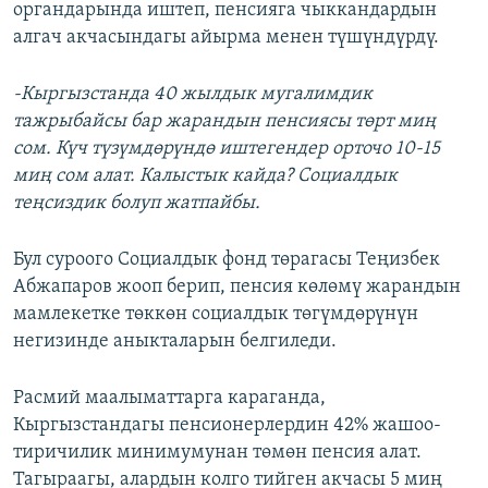
органдарында иштеп, пенсияга чыккандардын
алгач акчасындагы айырма менен түшүндүрдү.
-Кыргызстанда 40 жылдык мугалимдик
тажрыбайсы бар жарандын пенсиясы төрт миң
сом. Күч түзүмдөрүндө иштегендер орточо 10-15
миң сом алат. Калыстык кайда? Социалдык
теңсиздик болуп жатпайбы.
Бул суроого Социалдык фонд төрагасы Теңизбек
Абжапаров жооп берип, пенсия көлөмү жарандын
мамлекетке төккөн социалдык төгүмдөрүнүн
негизинде аныкталарын белгиледи.
Расмий маалыматтарга караганда,
Кыргызстандагы пенсионерлердин 42% жашоо-
тиричилик минимумунан төмөн пенсия алат.
Тагыраагы, алардын колго тийген акчасы 5 миң