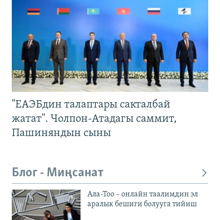
"ЕАЭБдин талаптары сакталбай
жатат". Чолпон-Атадагы саммит,
Пашиняндын сыны
Блог - Миңсанат
Ала-Тоо – онлайн таалимдин эл
аралык бешиги болууга тийиш