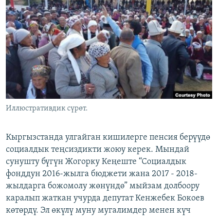
ОНЛАЙН ШЕРИНЕ
ЭЖЕ-СИҢДИЛЕР
АЗАТТЫК+
ЫҢГАЙСЫЗ СУРООЛОР
ЭЕ/АРнун бардык сайттары
Иллюстративдик сүрөт.
Кыргызстанда улгайган кишилерге пенсия берүүдө
социалдык теңсиздикти жоюу керек. Мындай
сунушту бүгүн Жогорку Кеңеште “Социалдык
фонддун 2016-жылга бюджети жана 2017 - 2018-
жылдарга божомолу жөнүндө” мыйзам долбоору
каралып жаткан учурда депутат Кенжебек Бокоев
көтөрдү. Эл өкүлү муну мугалимдер менен күч