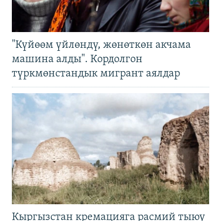
"Күйөөм үйлөндү, жөнөткөн акчама
машина алды". Кордолгон
түркмөнстандык мигрант аялдар
Кыргызстан кремацияга расмий тыюу