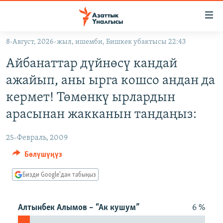
Линктер
Мазмунга
өтүңүз
8-Август, 2026-жыл, ишемби, Бишкек убактысы 22:43
Навигацияга
ЖАҢЫЛЫКТАР
өтүңүз
Айбанаттар дүйнөсү кандай
КЫРГЫЗСТАН
Издөөгө
ажайып, аны ырга кошсо андан да
салыңыз
ДҮЙНӨ
КЫРГЫЗСТАН
кермет! Төмөнкү ырлардын
УКРАИНА
САЯСАТ
ДҮЙНӨ
арасынан жакканын тандаңыз:
АТАЙЫН ИЛИКТӨӨ
ЭКОНОМИКА
БОРБОР АЗИЯ
25-Февраль, 2009
ТВ ПРОГРАММАЛАР
МАДАНИЯТ
Бөлүшүңүз
ПОДКАСТ
БҮГҮН АЗАТТЫКТА
Бизди Google'дан табыңыз
ӨЗГӨЧӨ ПИКИР
ЭКСПЕРТТЕР ТАЛДАЙТ
БИЗ ЖАНА ДҮЙНӨ
Русский
Алтынбек Алымов – “Ак кушум”
6 %
ДАНИСТЕ