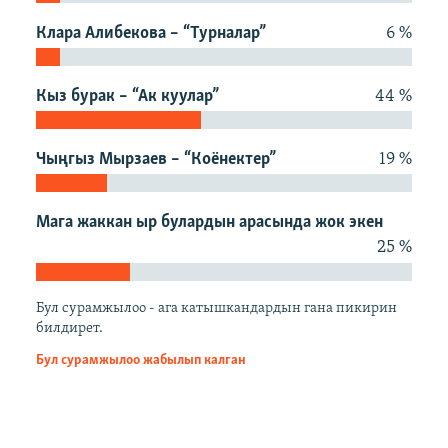
ОНЛАЙН ШЕРИНЕ
ЭЖЕ-СИҢДИЛЕР
Клара Алибекова – “Турналар”
6 %
АЗАТТЫК+
ЫҢГАЙСЫЗ СУРООЛОР
Кыз бурак – “Ак куулар”
44 %
ЭЕ/АРнун бардык сайттары
Чыңгыз Мырзаев – “Коёнектер”
19 %
Мага жаккан ыр булардын арасында жок экен
25 %
Бул сурамжылоо - ага катышкандардын гана пикирин
билдирет.
Бул сурамжылоо жабылып калган