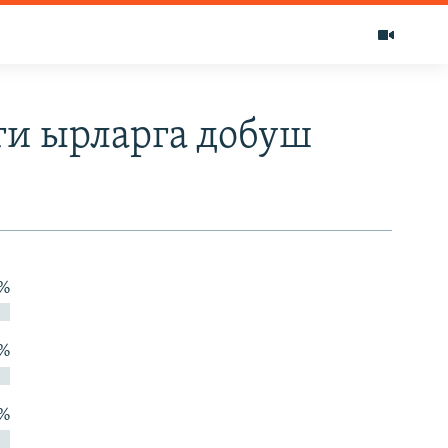
ги ырларга добуш
 %
 %
 %