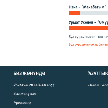
ЭЖЕ-СИҢДИЛЕР
Нэна – “Махабатым”
АЗАТТЫК+
ЫҢГАЙСЫЗ СУРООЛОР
Урмат Усенов – “Өмү
Бул сурамжылоо - ага 
Бул сурамжылоо жабылып
БИЗ ЖӨНҮНДӨ
"АЗАТТЫ
Блоктолгон сайтты ачуу
Тилим - ди
Биз жөнүндө
Русский
Эрежелер