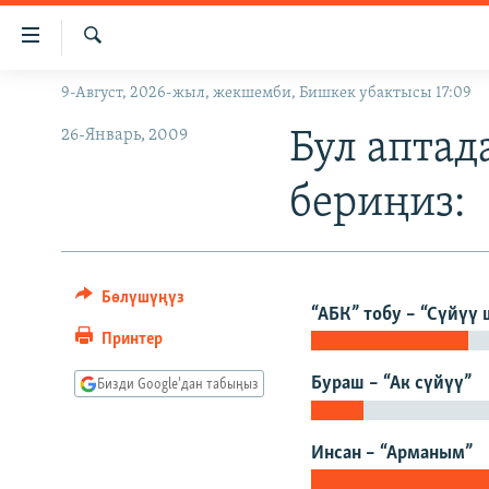
Линктер
Мазмунга
өтүңүз
Издөө
9-Август, 2026-жыл, жекшемби, Бишкек убактысы 17:09
ЖАҢЫЛЫКТАР
Навигацияга
өтүңүз
26-Январь, 2009
КЫРГЫЗСТАН
Бул аптад
Издөөгө
ДҮЙНӨ
КЫРГЫЗСТАН
салыңыз
бериңиз:
УКРАИНА
САЯСАТ
ДҮЙНӨ
АТАЙЫН ИЛИКТӨӨ
ЭКОНОМИКА
БОРБОР АЗИЯ
ТВ ПРОГРАММАЛАР
МАДАНИЯТ
Бөлүшүңүз
“АБК” тобу – “Сүйүү
ПОДКАСТ
БҮГҮН АЗАТТЫКТА
Принтер
ӨЗГӨЧӨ ПИКИР
ЭКСПЕРТТЕР ТАЛДАЙТ
Бураш – “Ак сүйүү”
Бизди Google'дан табыңыз
БИЗ ЖАНА ДҮЙНӨ
Инсан – “Арманым”
ДАНИСТЕ