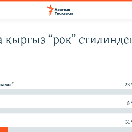
а кыргыз “рок” стилинде
 шамы”
23
8
31