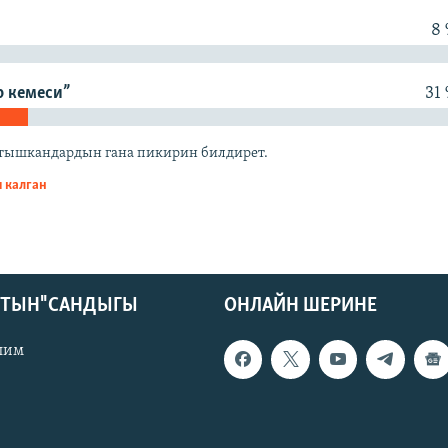
8
р кемеси”
31
катышкандардын гана пикирин билдирет.
 калган
КТЫН" САНДЫГЫ
ОНЛАЙН ШЕРИНЕ
лим