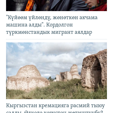
"Күйөөм үйлөндү, жөнөткөн акчама
машина алды". Кордолгон
түркмөнстандык мигрант аялдар
Кыргызстан кремацияга расмий тыюу