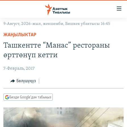
Линктер
Мазмунга
өтүңүз
9-Август, 2026-жыл, жекшемби, Бишкек убактысы 16:45
Навигацияга
ЖАҢЫЛЫКТАР
өтүңүз
ЖАҢЫЛЫКТАР
КЫРГЫЗСТАН
Издөөгө
Ташкентте “Манас” рестораны
салыңыз
ДҮЙНӨ
КЫРГЫЗСТАН
өрттөнүп кетти
УКРАИНА
САЯСАТ
ДҮЙНӨ
7-Февраль, 2017
АТАЙЫН ИЛИКТӨӨ
ЭКОНОМИКА
БОРБОР АЗИЯ
ТВ ПРОГРАММАЛАР
Бөлүшүңүз
МАДАНИЯТ
ПОДКАСТ
БҮГҮН АЗАТТЫКТА
Бизди Google'дан табыңыз
ӨЗГӨЧӨ ПИКИР
ЭКСПЕРТТЕР ТАЛДАЙТ
БИЗ ЖАНА ДҮЙНӨ
Русский
ДАНИСТЕ