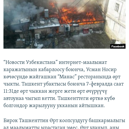
ОНЛАЙН ШЕРИНЕ
ЭЖЕ-СИҢДИЛЕР
АЗАТТЫК+
ЫҢГАЙСЫЗ СУРООЛОР
ЭЕ/АРнун бардык сайттары
“Новости Узбекистана” интернет-маалымат
каражатынын кабарлоосу боюнча, Усман Носир
көчөсүндө жайгашкан “Манас” ресторанында өрт
чыкты. Ташкент убактысы боюнча 7-февралда саат
11:31де өрт чыккан жерге жети өрт өчүрүүчү
автоунаа чыгып кетти. Ташкенттеги өрткө күбө
болгондор жарылууну укканын айтышкан.
Бирок Ташкенттин Өрт коопсуздугу башкармалыгы
ал маалыматты ырастаган эмес. Өрт уланып, аны