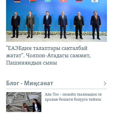
"ЕАЭБдин талаптары сакталбай
жатат". Чолпон-Атадагы саммит,
Пашиняндын сыны
Блог - Миңсанат
Ала-Тоо – онлайн таалимдин эл
аралык бешиги болууга тийиш