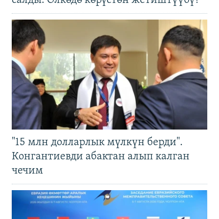
салды. Өлкөдө көрүстөн жетиштүүбү?
"15 млн долларлык мүлкүн берди".
Конгантиевди абактан алып калган
чечим