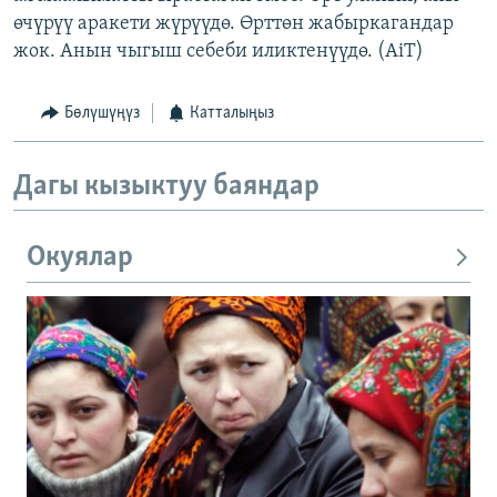
өчүрүү аракети жүрүүдө. Өрттөн жабыркагандар
жок. Анын чыгыш себеби иликтенүүдө. (AiT)
Бөлүшүңүз
Катталыңыз
Дагы кызыктуу баяндар
Окуялар