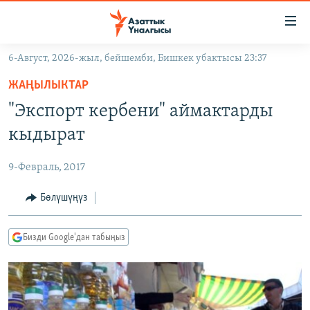
Линктер
Мазмунга
өтүңүз
6-Август, 2026-жыл, бейшемби, Бишкек убактысы 23:37
Навигацияга
ЖАҢЫЛЫКТАР
өтүңүз
ЖАҢЫЛЫКТАР
КЫРГЫЗСТАН
Издөөгө
"Экспорт кербени" аймактарды
салыңыз
ДҮЙНӨ
КЫРГЫЗСТАН
кыдырат
УКРАИНА
САЯСАТ
ДҮЙНӨ
9-Февраль, 2017
АТАЙЫН ИЛИКТӨӨ
ЭКОНОМИКА
БОРБОР АЗИЯ
ТВ ПРОГРАММАЛАР
Бөлүшүңүз
МАДАНИЯТ
ПОДКАСТ
БҮГҮН АЗАТТЫКТА
Бизди Google'дан табыңыз
ӨЗГӨЧӨ ПИКИР
ЭКСПЕРТТЕР ТАЛДАЙТ
БИЗ ЖАНА ДҮЙНӨ
Русский
ДАНИСТЕ