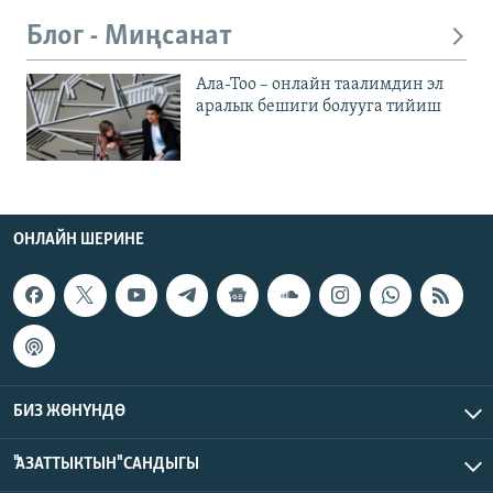
Блог - Миңсанат
Ала-Тоо – онлайн таалимдин эл
аралык бешиги болууга тийиш
ОНЛАЙН ШЕРИНЕ
БИЗ ЖӨНҮНДӨ
"АЗАТТЫКТЫН" САНДЫГЫ