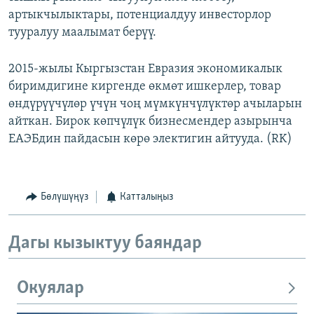
артыкчылыктары, потенциалдуу инвесторлор
тууралуу маалымат берүү.
2015-жылы Кыргызстан Евразия экономикалык
биримдигине киргенде өкмөт ишкерлер, товар
өндүрүүчүлөр үчүн чоң мүмкүнчүлүктөр ачыларын
айткан. Бирок көпчүлүк бизнесмендер азырынча
ЕАЭБдин пайдасын көрө электигин айтууда. (RK)
Бөлүшүңүз
Катталыңыз
Дагы кызыктуу баяндар
Окуялар