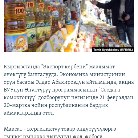
ОНЛАЙН ШЕРИНЕ
ЭЖЕ-СИҢДИЛЕР
АЗАТТЫК+
ЫҢГАЙСЫЗ СУРООЛОР
ЭЕ/АРнун бардык сайттары
Кыргызстанда "Экспорт кербени" маалымат
өнөктүгү башталууда. Экономика министринин
орун басары Элдар Абакировдун айтымында, акция
БУУнун Өнүктүрүү программасынын "Соодага
көмөктөшүү" долбоорунун негизинде 21-февралдан
20-мартка чейин республиканын бардык
аймактарында өтөт.
Максат - жергиликтүү товар өндүрүүчүлөргө
тышкы рынокко чыгуунун жол-жобосу,