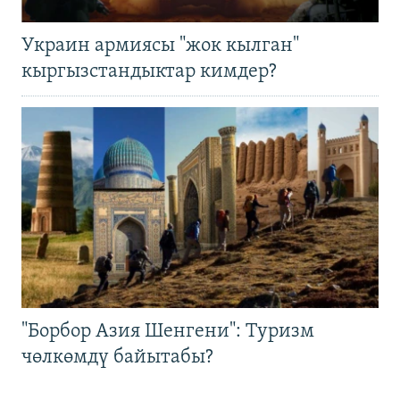
Украин армиясы "жок кылган"
кыргызстандыктар кимдер?
"Борбор Азия Шенгени": Туризм
чөлкөмдү байытабы?