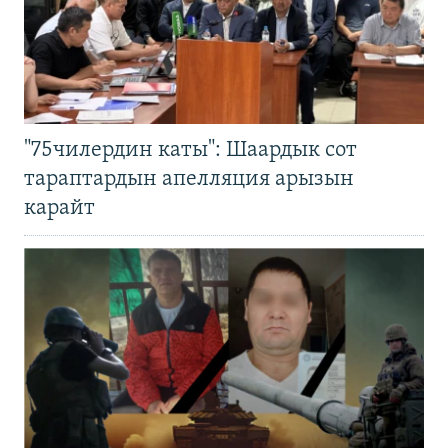
"75чилердин каты": Шаардык сот
тараптардын апелляция арызын
карайт