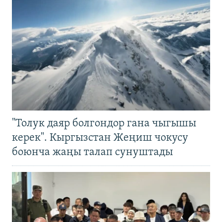
"Толук даяр болгондор гана чыгышы
керек". Кыргызстан Жеңиш чокусу
боюнча жаңы талап сунуштады