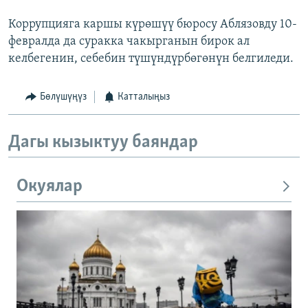
Коррупцияга каршы күрөшүү бюросу Аблязовду 10-
февралда да суракка чакырганын бирок ал
келбегенин, себебин түшүндүрбөгөнүн белгиледи.
Бөлүшүңүз
Катталыңыз
Дагы кызыктуу баяндар
Окуялар