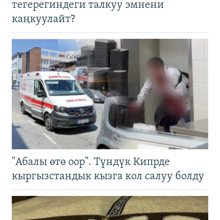
тегерегиндеги талкуу эмнени
каңкуулайт?
"Абалы өтө оор". Түндүк Кипрде
кыргызстандык кызга кол салуу болду