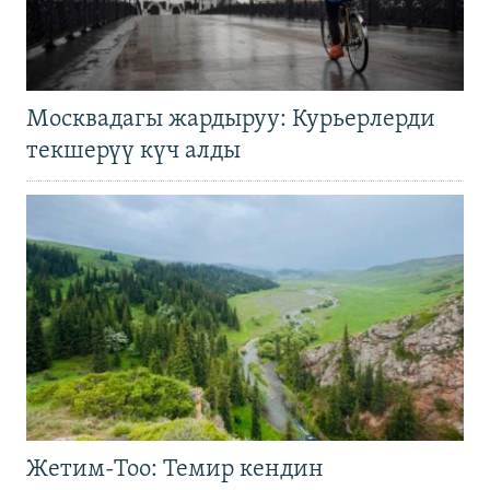
Москвадагы жардыруу: Курьерлерди
текшерүү күч алды
Жетим-Тоо: Темир кендин