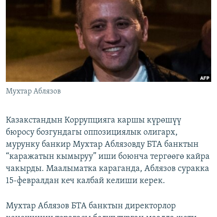
ОНЛАЙН ШЕРИНЕ
ЭЖЕ-СИҢДИЛЕР
АЗАТТЫК+
ЫҢГАЙСЫЗ СУРООЛОР
ЭЕ/АРнун бардык сайттары
Мухтар Аблязов
Казакстандын Коррупцияга каршы күрөшүү
бюросу бозгундагы оппозициялык олигарх,
мурунку банкир Мухтар Аблязовду БТА банктын
“каражатын кымыруу” иши боюнча тергөөгө кайра
чакырды. Маалыматка караганда, Аблязов суракка
15-февралдан кеч калбай келиши керек.
Мухтар Аблязов БТА банктын директорлор