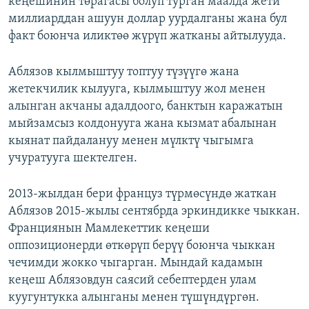
кеңешинин төрагасы болуп турган маалда жети
миллиарддан ашуун доллар уурдалганы жана бул
факт боюнча иликтөө жүрүп жатканы айтылууда.
Аблязов кылмыштуу топтуу түзүүгө жана
жетекчилик кылууга, кылмыштуу жол менен
алынган акчаны адалдоого, банктын каражатын
мыйзамсыз колдонууга жана кызмат абалынан
кыянат пайдалануу менен мүлктү чыгымга
учуратууга шектелген.
2013-жылдан бери француз түрмөсүндө жаткан
Аблязов 2015-жылы сентябрда эркиндикке чыккан.
Франциянын Мамлекеттик кеңеши
оппозиционерди өткөрүп берүү боюнча чыккан
чечимди жокко чыгарган. Мындай кадамын
кеңеш Аблязовдун саясий себептерден улам
куугунтукка алынганы менен түшүндүргөн.