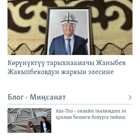
Көрүнүктүү тарыхнаамачы Жаныбек
Жакыпбековдун жаркын элесине
Блог - Миңсанат
Ала-Тоо – онлайн таалимдин эл
аралык бешиги болууга тийиш