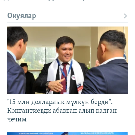
Окуялар
"15 млн долларлык мүлкүн берди".
Конгантиевди абактан алып калган
чечим