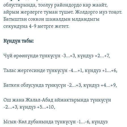
облустарында, тоолуу райондордо кар жаайт,
айрым жерлерге туман түшөт. Жолдорго муз тоңот.
Батыштан соккон шамалдын ылдамдыгы
секундуна 4-9 метрге жетет.
Күндүн табы:
Чүй өрөөнүндө түнкүсүн -3...+3, күндүз +2...+7,
Талас жергесинде түнкүсүн -4...+1, күндуз +1...+6,
Баткен облусунда түнкүсүн -2...+3, күндүз +4...+9,
Ош жана Жалал-Абад аймактарында түнкүсүн
-2...+3, күндүз +5...+10,
Ысык-Көл дубанында түнкүсүн -1...-6, күндуз