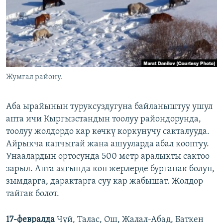
ОНЛАЙН ШЕРИНЕ
ЭЖЕ-СИҢДИЛЕР
АЗАТТЫК+
ЫҢГАЙСЫЗ СУРООЛОР
ЭЕ/АРнун бардык сайттары
Жумгал району.
Аба ырайынын туруксуздугуна байланыштуу ушул
апта ичи Кыргызстандын тоолуу райондорунда,
тоолуу жолдордо кар көчкү коркунучу сакталууда.
Айрыкча капчыгай жана ашууларда абал кооптуу.
Унаалардын ортосунда 500 метр аралыкты сактоо
зарыл. Апта аягында көп жерлерде бурганак болуп,
зымдарга, дарактарга суу кар жабышат. Жолдор
тайгак болот.
17-февралда
Чүй, Талас, Ош, Жалал-Абад, Баткен