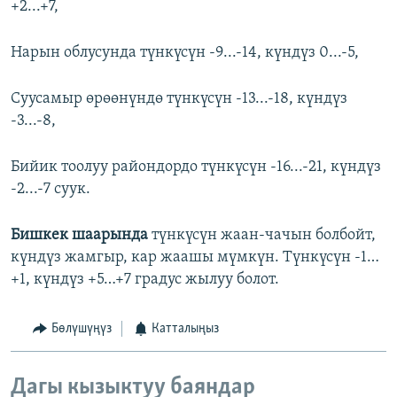
+2...+7,
Нарын облусунда түнкүсүн -9...-14, күндүз 0...-5,
Суусамыр өрөөнүндө түнкүсүн -13...-18, күндүз
-3...-8,
Бийик тоолуу райондордо түнкүсүн -16...-21, күндүз
-2...-7 суук.
Бишкек шаарында
түнкүсүн жаан-чачын болбойт,
күндүз жамгыр, кар жаашы мүмкүн. Түнкүсүн -1…
+1, күндүз +5…+7 градус жылуу болот.
Бөлүшүңүз
Катталыңыз
Дагы кызыктуу баяндар