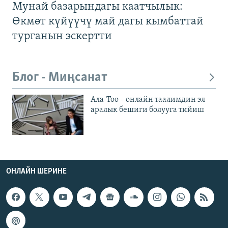
Мунай базарындагы каатчылык:
Өкмөт күйүүчү май дагы кымбаттай
турганын эскертти
Блог - Миңсанат
Ала-Тоо – онлайн таалимдин эл
аралык бешиги болууга тийиш
ОНЛАЙН ШЕРИНЕ