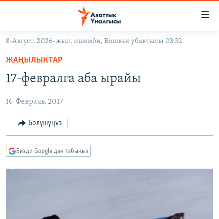
Линктер
Мазмунга
өтүңүз
8-Август, 2026-жыл, ишемби, Бишкек убактысы 03:32
Навигацияга
ЖАҢЫЛЫКТАР
өтүңүз
ЖАҢЫЛЫКТАР
КЫРГЫЗСТАН
Издөөгө
17-февралга аба ырайы
салыңыз
ДҮЙНӨ
КЫРГЫЗСТАН
16-Февраль, 2017
УКРАИНА
САЯСАТ
ДҮЙНӨ
АТАЙЫН ИЛИКТӨӨ
ЭКОНОМИКА
БОРБОР АЗИЯ
Бөлүшүңүз
ТВ ПРОГРАММАЛАР
МАДАНИЯТ
Бизди Google'дан табыңыз
ПОДКАСТ
БҮГҮН АЗАТТЫКТА
ӨЗГӨЧӨ ПИКИР
ЭКСПЕРТТЕР ТАЛДАЙТ
БИЗ ЖАНА ДҮЙНӨ
Русский
ДАНИСТЕ