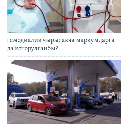
Гемодиализ чыры: акча маркумдарга
да которулганбы?