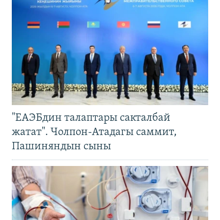
"ЕАЭБдин талаптары сакталбай
жатат". Чолпон-Атадагы саммит,
Пашиняндын сыны