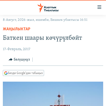
Линктер
Мазмунга
өтүңүз
8-Август, 2026-жыл, ишемби, Бишкек убактысы 16:51
Навигацияга
ЖАҢЫЛЫКТАР
өтүңүз
ЖАҢЫЛЫКТАР
КЫРГЫЗСТАН
Издөөгө
Баткен шаары көчүрүлбөйт
салыңыз
ДҮЙНӨ
КЫРГЫЗСТАН
17-Февраль, 2017
УКРАИНА
САЯСАТ
ДҮЙНӨ
АТАЙЫН ИЛИКТӨӨ
ЭКОНОМИКА
БОРБОР АЗИЯ
Бөлүшүңүз
ТВ ПРОГРАММАЛАР
МАДАНИЯТ
Бизди Google'дан табыңыз
ПОДКАСТ
БҮГҮН АЗАТТЫКТА
ӨЗГӨЧӨ ПИКИР
ЭКСПЕРТТЕР ТАЛДАЙТ
БИЗ ЖАНА ДҮЙНӨ
Русский
ДАНИСТЕ