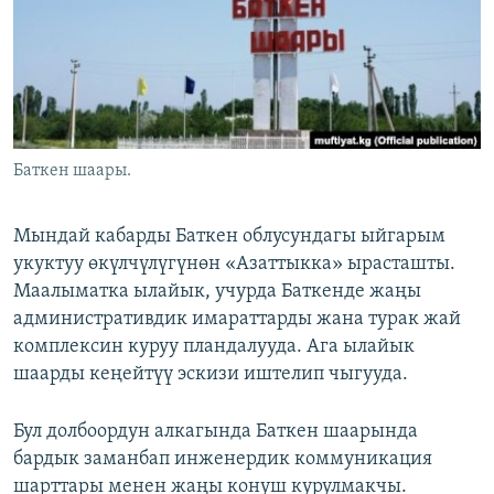
ОНЛАЙН ШЕРИНЕ
ЭЖЕ-СИҢДИЛЕР
АЗАТТЫК+
ЫҢГАЙСЫЗ СУРООЛОР
ЭЕ/АРнун бардык сайттары
Баткен шаары.
Мындай кабарды Баткен облусундагы ыйгарым
укуктуу өкүлчүлүгүнөн «Азаттыкка» ырасташты.
Маалыматка ылайык, учурда Баткенде жаңы
административдик имараттарды жана турак жай
комплексин куруу пландалууда. Ага ылайык
шаарды кеңейтүү эскизи иштелип чыгууда.
Бул долбоордун алкагында Баткен шаарында
бардык заманбап инженердик коммуникация
шарттары менен жаңы конуш курулмакчы.