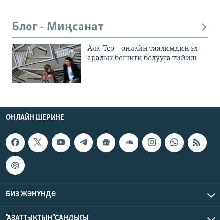
Блог - Миңсанат
Ала-Тоо – онлайн таалимдин эл
аралык бешиги болууга тийиш
ОНЛАЙН ШЕРИНЕ
БИЗ ЖӨНҮНДӨ
"АЗАТТЫКТЫН" САНДЫГЫ