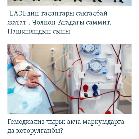
"ЕАЭБдин талаптары сакталбай
жатат". Чолпон-Атадагы саммит,
Пашиняндын сыны
Гемодиализ чыры: акча маркумдарга
да которулганбы?