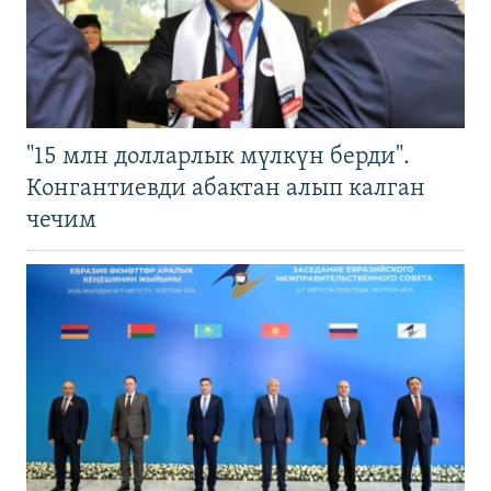
"15 млн долларлык мүлкүн берди".
Конгантиевди абактан алып калган
чечим