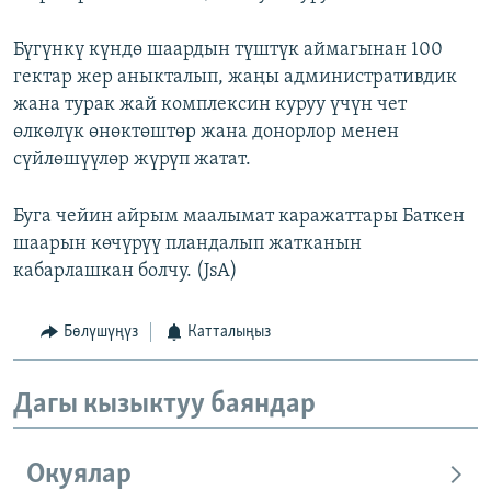
Бүгүнкү күндө шаардын түштүк аймагынан 100
гектар жер аныкталып, жаңы административдик
жана турак жай комплексин куруу үчүн чет
өлкөлүк өнөктөштөр жана донорлор менен
сүйлөшүүлөр жүрүп жатат.
Буга чейин айрым маалымат каражаттары Баткен
шаарын көчүрүү пландалып жатканын
кабарлашкан болчу. (JsA)
Бөлүшүңүз
Катталыңыз
Дагы кызыктуу баяндар
Окуялар