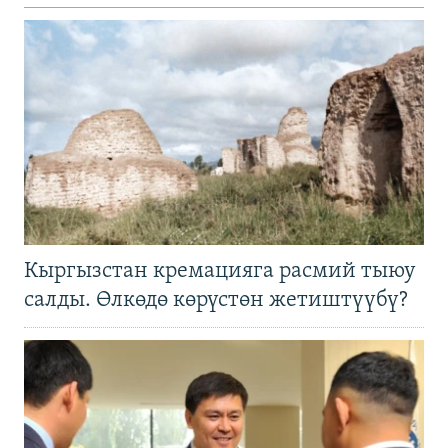
Кыргызстан кремацияга расмий тыюу
салды. Өлкөдө көрүстөн жетиштүүбү?