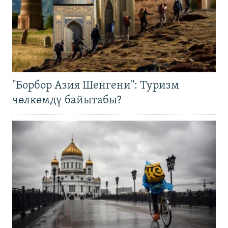
"Борбор Азия Шенгени": Туризм
чөлкөмдү байытабы?