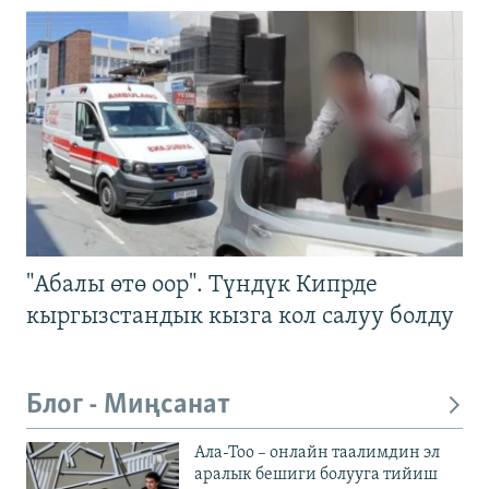
"Абалы өтө оор". Түндүк Кипрде
кыргызстандык кызга кол салуу болду
Блог - Миңсанат
Ала-Тоо – онлайн таалимдин эл
аралык бешиги болууга тийиш