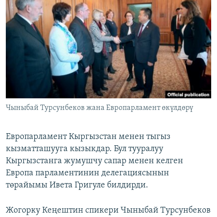
ОНЛАЙН ШЕРИНЕ
ЭЖЕ-СИҢДИЛЕР
АЗАТТЫК+
ЫҢГАЙСЫЗ СУРООЛОР
ЭЕ/АРнун бардык сайттары
Чыныбай Турсунбеков жана Европарламент өкүлдөрү
Европарламент Кыргызстан менен тыгыз
кызматташууга кызыкдар. Бул тууралуу
Кыргызстанга жумушчу сапар менен келген
Европа парламентинин делегациясынын
төрайымы Ивета Григуле билдирди.
Жогорку Кеңештин спикери Чыныбай Турсунбеков