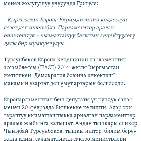
менен жолугушуу учурунда Григуле:
- Кыргызстан Европа Биримдигинин колдоосун
сезет деп ишенебиз. Парламенттер аралык
өнөктөштүк – кызматташуу багытын кеңейтүүдөгү
дагы бир мүмкүнчүлүк
.
Турсунбеков Европа Кеңешинин парламенттик
ассамблеясы (ПАСЕ) 2014-жылы Кыргызстан
жетишкен “Демократия боюнча өнкөктөш”
макамын узартат деп үмүт артарын белгиледи.
Европарламенттин беш депутаты үч күндүк сапар
менен 20-февралда Бишкекке келишти. Алар эки
тараптуу кызматташтыкка арналган парламенттер
аралык жыйынга катышат. Андан тышкары спикер
Чыныбай Турсунбеков, тышкы иштер, билим берүү
жана илим, саламаттыкты сактоо министрлери