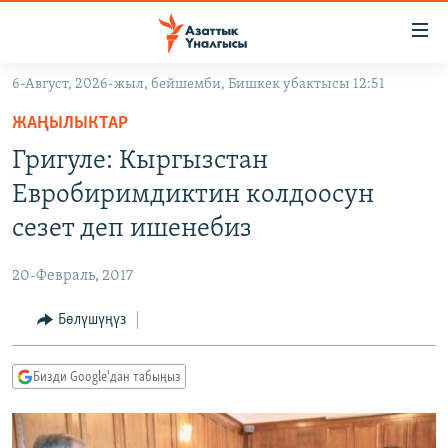
Линктер
Мазмунга
өтүңүз
6-Август, 2026-жыл, бейшемби, Бишкек убактысы 12:51
Навигацияга
ЖАҢЫЛЫКТАР
өтүңүз
ЖАҢЫЛЫКТАР
КЫРГЫЗСТАН
Издөөгө
Григуле: Кыргызстан
салыңыз
ДҮЙНӨ
КЫРГЫЗСТАН
Евробиримдиктин колдоосун
УКРАИНА
САЯСАТ
ДҮЙНӨ
сезет деп ишенебиз
АТАЙЫН ИЛИКТӨӨ
ЭКОНОМИКА
БОРБОР АЗИЯ
20-Февраль, 2017
ТВ ПРОГРАММАЛАР
МАДАНИЯТ
Бөлүшүңүз
ПОДКАСТ
БҮГҮН АЗАТТЫКТА
ӨЗГӨЧӨ ПИКИР
ЭКСПЕРТТЕР ТАЛДАЙТ
Бизди Google'дан табыңыз
БИЗ ЖАНА ДҮЙНӨ
Русский
ДАНИСТЕ