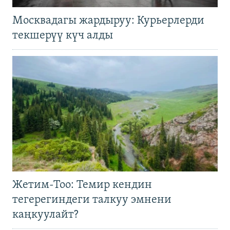
Москвадагы жардыруу: Курьерлерди
текшерүү күч алды
Жетим-Тоо: Темир кендин
тегерегиндеги талкуу эмнени
каңкуулайт?