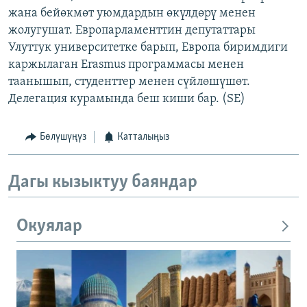
жана бейөкмөт уюмдардын өкүлдөрү менен
жолугушат. Европарламенттин депутаттары
Улуттук университетке барып, Европа биримдиги
каржылаган Erasmus программасы менен
таанышып, студенттер менен сүйлөшүшөт.
Делегация курамында беш киши бар. (SE)
Бөлүшүңүз
Катталыңыз
Дагы кызыктуу баяндар
Окуялар