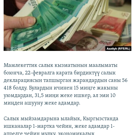
ОНЛАЙН ШЕРИНЕ
ЭЖЕ-СИҢДИЛЕР
АЗАТТЫК+
ЫҢГАЙСЫЗ СУРООЛОР
ЭЕ/АРнун бардык сайттары
Мамлекеттик салык кызматынын маалыматы
боюнча, 22-февралга карата бирдиктүү салык
декларациясын тапшырган жарандардын саны 56
418 болду. Булардын ичинен 15 миңге жакыны
уюмдардан, 31,5 миңи жеке ишкер, ал эми 10
миңден ашууну жеке адамдар.
Салык мыйзамдарына ылайык, Кыргызстанда
ишканалар 1-мартка чейин, жеке адамдар 1-
апрелге чейин мүлкү, экономикалык