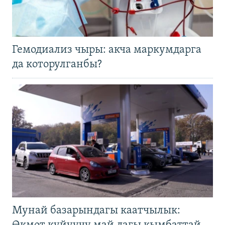
Гемодиализ чыры: акча маркумдарга
да которулганбы?
Мунай базарындагы каатчылык: