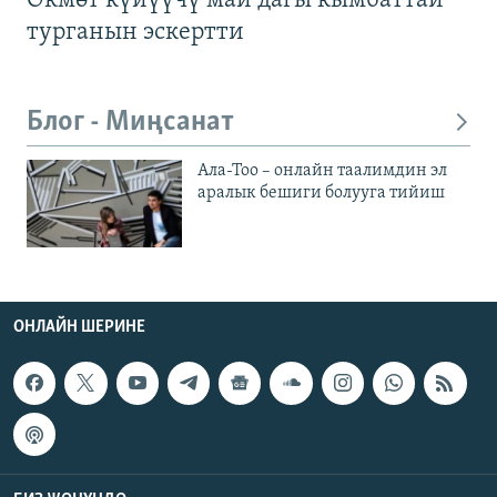
Өкмөт күйүүчү май дагы кымбаттай
турганын эскертти
Блог - Миңсанат
Ала-Тоо – онлайн таалимдин эл
аралык бешиги болууга тийиш
ОНЛАЙН ШЕРИНЕ