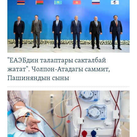
"ЕАЭБдин талаптары сакталбай
жатат". Чолпон-Атадагы саммит,
Пашиняндын сыны