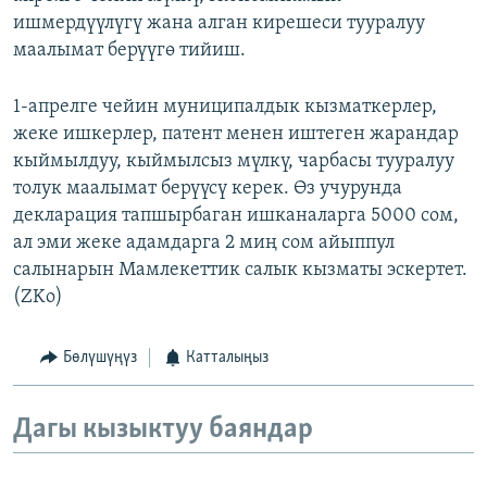
ишмердүүлүгү жана алган кирешеси тууралуу
маалымат берүүгө тийиш.
1-апрелге чейин муниципалдык кызматкерлер,
жеке ишкерлер, патент менен иштеген жарандар
кыймылдуу, кыймылсыз мүлкү, чарбасы тууралуу
толук маалымат берүүсү керек. Өз учурунда
декларация тапшырбаган ишканаларга 5000 сом,
ал эми жеке адамдарга 2 миң сом айыппул
салынарын Мамлекеттик салык кызматы эскертет.
(ZKo)
Бөлүшүңүз
Катталыңыз
Дагы кызыктуу баяндар