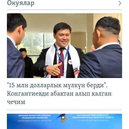
Окуялар
"15 млн долларлык мүлкүн берди".
Конгантиевди абактан алып калган
чечим