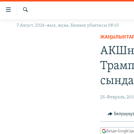
Линктер
Мазмунга
өтүңүз
Издөө
7-Август, 2026-жыл, жума, Бишкек убактысы 08:10
ЖАҢЫЛЫКТАР
Навигацияга
өтүңүз
ЖАҢЫЛЫКТА
КЫРГЫЗСТАН
Издөөгө
АКШн
ДҮЙНӨ
КЫРГЫЗСТАН
салыңыз
УКРАИНА
САЯСАТ
ДҮЙНӨ
Трамп
АТАЙЫН ИЛИКТӨӨ
ЭКОНОМИКА
БОРБОР АЗИЯ
сынд
ТВ ПРОГРАММАЛАР
МАДАНИЯТ
ПОДКАСТ
БҮГҮН АЗАТТЫКТА
25-Февраль, 201
ӨЗГӨЧӨ ПИКИР
ЭКСПЕРТТЕР ТАЛДАЙТ
БИЗ ЖАНА ДҮЙНӨ
Бөлүшүңү
ДАНИСТЕ
Бизди Google'д