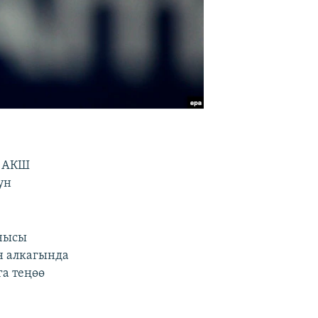
н АКШ
ун
шчысы
н алкагында
а теңөө