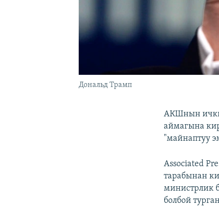
Дональд Трамп
АКШнын ички
аймагына кир
"майнаптуу эм
Associated P
тарабынан ки
министрлик б
болбой турга