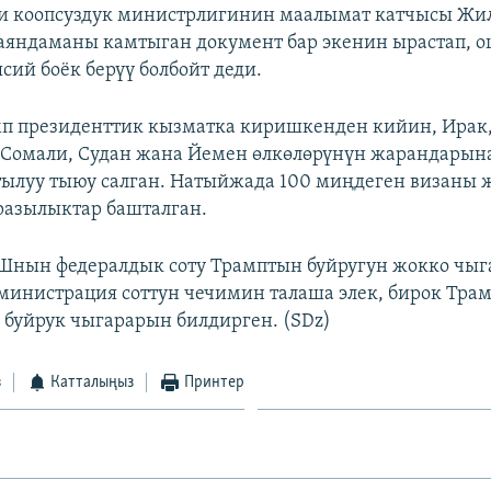
 коопсуздук министрлигинин маалымат катчысы Жи
аяндаманы камтыган документ бар экенин ырастап, о
ясий боёк берүү болбойт деди.
п президенттик кызматка киришкенден кийин, Ирак,
 Сомали, Судан жана Йемен өлкөлөрүнүн жарандары
тылуу тыюу салган. Натыйжада 100 миңдеген визаны 
разылыктар башталган.
Шнын федералдык соту Трамптын буйругун жокко чыг
инистрация соттун чечимин талаша элек, бирок Тра
буйрук чыгарарын билдирген. (SDz)
з
Катталыңыз
Принтер