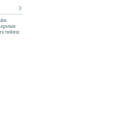
айн
 аралык
га тийиш