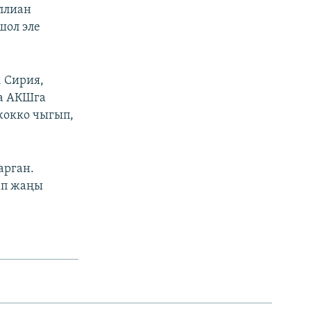
ллиан
шол эле
 Сирия,
на АКШга
жокко чыгып,
арган.
мп жаңы