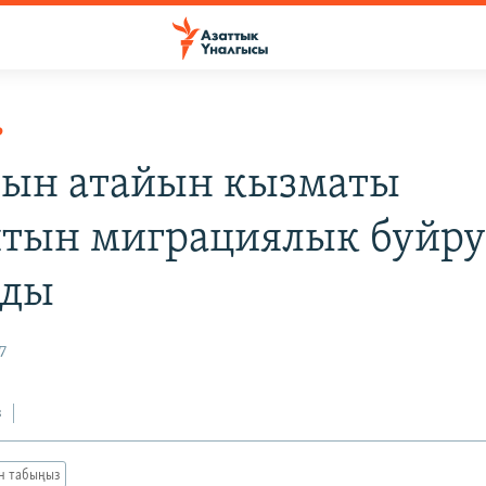
Р
ын атайын кызматы
тын миграциялык буйру
ады
7
з
ан табыңыз