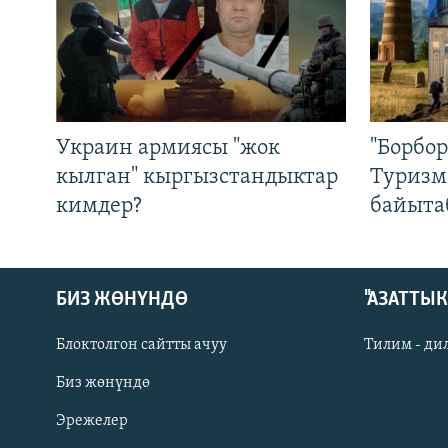
Украин армиясы "жок
"Борбо
кылган" кыргызстандыктар
Туризм
кимдер?
байыта
БИЗ ЖӨНҮНДӨ
"АЗАТТЫ
Блоктолгон сайтты ачуу
Тилим - ди
Биз жөнүндө
Русский
Эрежелер