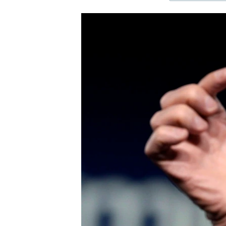
ЭЖЕ-СИҢДИЛЕР
АЗАТТЫК+
ЫҢГАЙСЫЗ СУРООЛОР