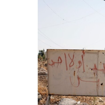
ЭЖЕ-СИҢДИЛЕР
АЗАТТЫК+
ЫҢГАЙСЫЗ СУРООЛОР