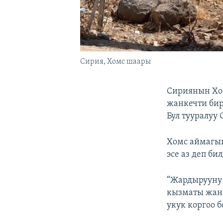
Сирия, Хомс шаары
Сириянын Хо
жанкечти бир
Бул тууралуу
Хомс аймагын
эсе аз деп би
“Жардырууну 
кызматы жан
укук коргоо 