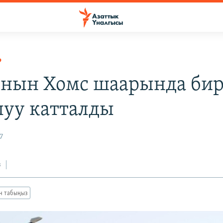
Р
нын Хомс шаарында бир
уу катталды
7
з
ан табыңыз