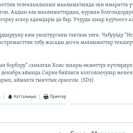
кеттик телеканалынын маалыматында эки имаратта ү
гон. Алдын ала маалыматтардан, курман болгондорду
орку аскер адамдары да бар. Учурда шаар курчоого 
дырууну ким уюштурганы тактала элек. Чабуулду “И
кстремисттик тобу жасады деген маалыматтар текшер
н борбору” саналган Хомс шаары өкмөттүк күчтөрдүн
декабрь айында Сирия бийлиги козголоңчулар мене
рып, аймакта тынчтык орногон. (SDz)
з
Катталыңыз
Принтер