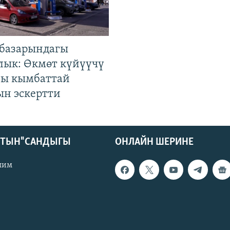
базарындагы
лык: Өкмөт күйүүчү
гы кымбаттай
ын эскертти
КТЫН" САНДЫГЫ
ОНЛАЙН ШЕРИНЕ
лим