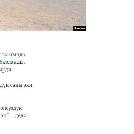
н жанында
абарланды.
ирди.
дүн саны эки
опсуздук
н”, – деди