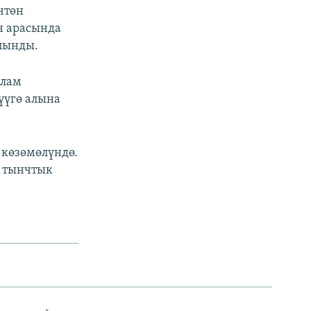
чтөн
н арасында
алынды.
слам
үүгө алына
 көзөмөлүндө.
н тынчтык