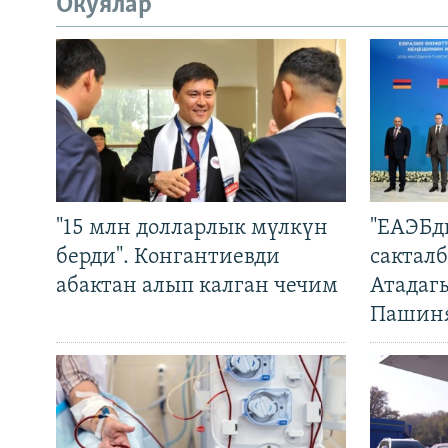
Окуялар
"15 млн долларлык мүлкүн
"ЕАЭБд
берди". Конгантиевди
сакталб
абактан алып калган чечим
Атадаг
Пашин