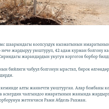
мс шаарындагы коопсуздук кызматынын имаратыны
 нече жардыруу уюштуруп, 42 адам курман болгону к
 Сириядагы жарандардын укугун коргогон борбор билд
ын бийлиги чабуул болгонун ырастап, бирок өлгөндөр
лдирди.
кеминде алты жанкечти уюштурган. Алар бомбаны ко
а аскердик чалгындоо имаратынын жанында жардырга
борборунун жетекчиси Рами Абдель Рахман.