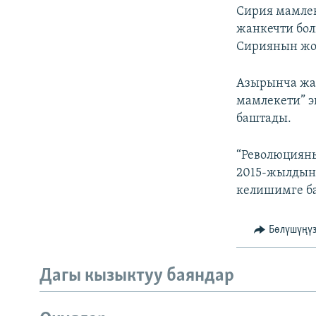
Сирия мамле
жанкечти бол
Сириянын жог
Азырынча жар
мамлекети” э
баштады.
“Революцияны
2015-жылдын 
келишимге ба
Бөлүшүңү
Дагы кызыктуу баяндар