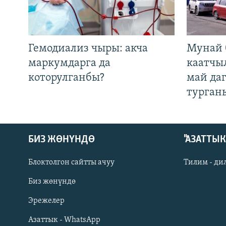
Гемодиализ чыры: акча
Мунай 
маркумдарга да
каатчы
которулганбы?
май да
турган
БИЗ ЖӨНҮНДӨ
"АЗАТТЫ
Блоктолгон сайтты ачуу
Тилим - ди
Биз жөнүндө
Русский
Эрежелер
Азаттык - WhatsApp
ОНЛАЙН ШЕРИНЕ