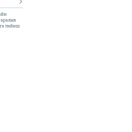
айн
 аралык
га тийиш