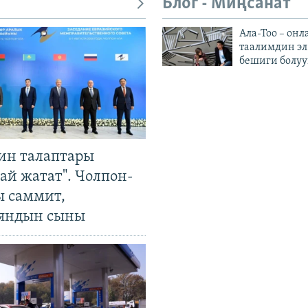
Блог - Миңсанат
Ала-Тоо – онл
таалимдин эл
бешиги болуу
ин талаптары
ай жатат". Чолпон-
ы саммит,
яндын сыны