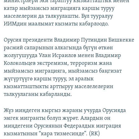
министрлери эки тараптуу кызматташтык менен
ОНЛАЙН ШЕРИНЕ
ЭЖЕ-СИҢДИЛЕР
катар мыйзамсыз миграцияга каршы туруу
маселелерин да талкуулашты. Бул тууралуу
АЗАТТЫК+
ИИМдин маалымат кызматы кабарлоодо.
ЫҢГАЙСЫЗ СУРООЛОР
Орусия президенти Владимир Путиндин Бишкекке
ЭЕ/АРнун бардык сайттары
расмий сапарынын алкагында бүгүн өткөн
жолугушууда Улан Исраилов менен Владимир
Колокольцев экстремизм, терроризм жана
мыйзамсыз миграцияга, мыйзамсыз баңгизат
жүгүртүүгө каршы туруу, эл аралык
кызматташтыкты арттыруу маселелелерин
талкуулаганы кабарланды.
Жүз миңдеген кыргыз жараны учурда Орусияда
эмгек мигранты болуп жүрөт. Алардын он
миңдегени Орусиянын Федералдык миграция
кызматынын “кара тизмесинде”. (RK)