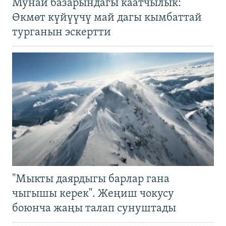
Мунай базарындагы каатчылык:
Өкмөт күйүүчү май дагы кымбаттай
турганын эскертти
"Мыкты даярдыгы барлар гана
чыгышы керек". Жеңиш чокусу
боюнча жаңы талап сунуштады