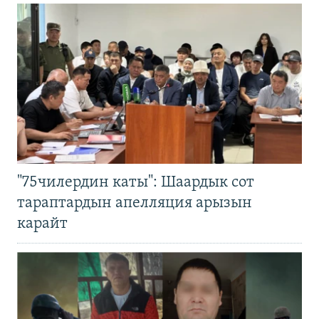
"75чилердин каты": Шаардык сот
тараптардын апелляция арызын
карайт