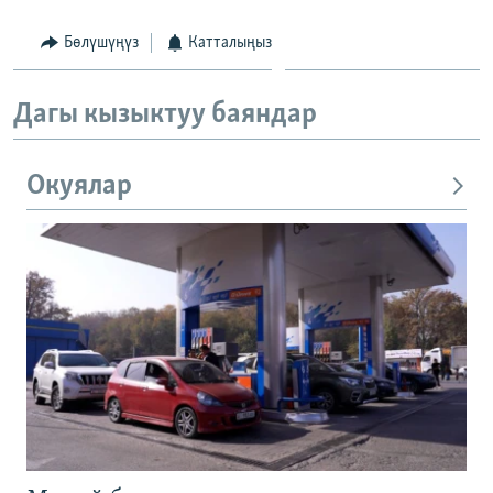
Бөлүшүңүз
Катталыңыз
Дагы кызыктуу баяндар
Окуялар