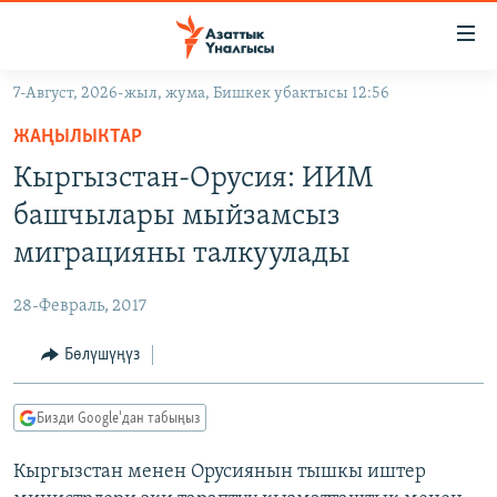
Линктер
Мазмунга
өтүңүз
7-Август, 2026-жыл, жума, Бишкек убактысы 12:56
Навигацияга
ЖАҢЫЛЫКТАР
өтүңүз
ЖАҢЫЛЫКТАР
КЫРГЫЗСТАН
Издөөгө
Кыргызстан-Орусия: ИИМ
салыңыз
ДҮЙНӨ
КЫРГЫЗСТАН
башчылары мыйзамсыз
УКРАИНА
САЯСАТ
ДҮЙНӨ
миграцияны талкуулады
АТАЙЫН ИЛИКТӨӨ
ЭКОНОМИКА
БОРБОР АЗИЯ
28-Февраль, 2017
ТВ ПРОГРАММАЛАР
МАДАНИЯТ
Бөлүшүңүз
ПОДКАСТ
БҮГҮН АЗАТТЫКТА
ӨЗГӨЧӨ ПИКИР
ЭКСПЕРТТЕР ТАЛДАЙТ
Бизди Google'дан табыңыз
БИЗ ЖАНА ДҮЙНӨ
Русский
Кыргызстан менен Орусиянын тышкы иштер
ДАНИСТЕ