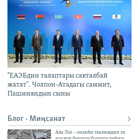
"ЕАЭБдин талаптары сакталбай
жатат". Чолпон-Атадагы саммит,
Пашиняндын сыны
Блог - Миңсанат
Ала-Тоо – онлайн таалимдин эл
аралык бешиги болууга тийиш