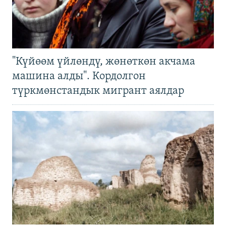
"Күйөөм үйлөндү, жөнөткөн акчама
машина алды". Кордолгон
түркмөнстандык мигрант аялдар