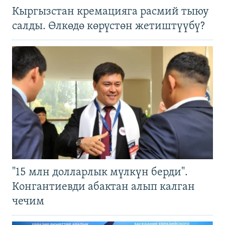
Кыргызстан кремацияга расмий тыюу
салды. Өлкөдө көрүстөн жетиштүүбү?
"15 млн долларлык мүлкүн берди".
Конгантиевди абактан алып калган
чечим