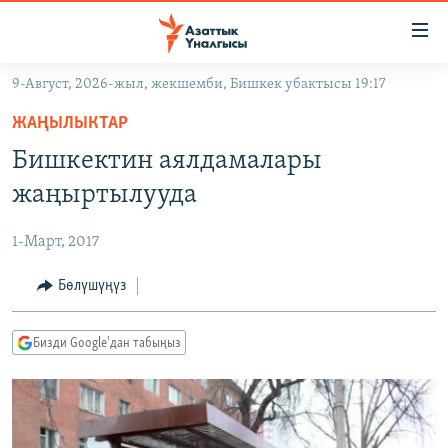
Линктер
Мазмунга
өтүңүз
9-Август, 2026-жыл, жекшемби, Бишкек убактысы 19:17
Навигацияга
ЖАҢЫЛЫКТАР
өтүңүз
ЖАҢЫЛЫКТАР
КЫРГЫЗСТАН
Издөөгө
Бишкектин аялдамалары
салыңыз
ДҮЙНӨ
КЫРГЫЗСТАН
жаңыртылууда
УКРАИНА
САЯСАТ
ДҮЙНӨ
1-Март, 2017
АТАЙЫН ИЛИКТӨӨ
ЭКОНОМИКА
БОРБОР АЗИЯ
ТВ ПРОГРАММАЛАР
Бөлүшүңүз
МАДАНИЯТ
ПОДКАСТ
БҮГҮН АЗАТТЫКТА
Бизди Google'дан табыңыз
ӨЗГӨЧӨ ПИКИР
ЭКСПЕРТТЕР ТАЛДАЙТ
БИЗ ЖАНА ДҮЙНӨ
Русский
ДАНИСТЕ