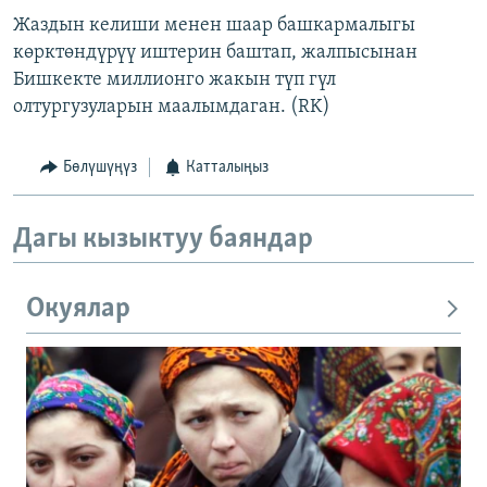
Жаздын келиши менен шаар башкармалыгы
көрктөндүрүү иштерин баштап, жалпысынан
Бишкекте миллионго жакын түп гүл
олтургузуларын маалымдаган. (RK)
Бөлүшүңүз
Катталыңыз
Дагы кызыктуу баяндар
Окуялар