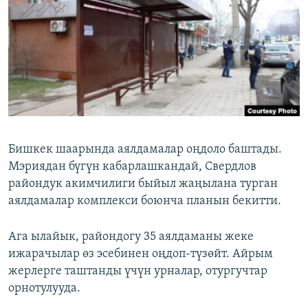
ОНЛАЙН ШЕРИНЕ
ЭЖЕ-СИҢДИЛЕР
АЗАТТЫК+
ЫҢГАЙСЫЗ СУРООЛОР
ЭЕ/АРнун бардык сайттары
Бишкек шаарында аялдамалар оңдоло баштады.
Мэриядан бүгүн кабарлашкандай, Свердлов
райондук акимчилиги быйыл жаңылана турган
аялдамалар комплекси боюнча планын бекитти.
Ага ылайык, райондогу 35 аялдаманы жеке
ижарачылар өз эсебинен оңдоп-түзөйт. Айрым
жерлерге таштанды үчүн урналар, отургучтар
орнотулууда.