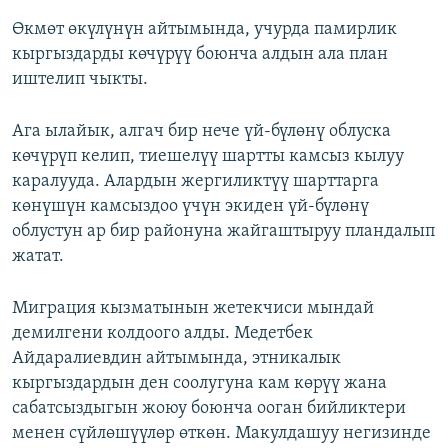
Өкмөт өкүлүнүн айтымында, учурда памирлик
кыргыздарды көчүрүү боюнча алдын ала план
иштелип чыкты.
Ага ылайык, алгач бир нече үй-бүлөнү облуска
көчүрүп келип, тиешелүү шартты камсыз кылуу
каралууда. Алардын жергиликтүү шарттарга
көнүшүн камсыздоо үчүн экиден үй-бүлөнү
облустун ар бир районуна жайгаштыруу пландалып
жатат.
Миграция кызматынын жетекчиси мындай
демилгени колдоого алды. Медетбек
Айдаралиевдин айтымында, этникалык
кыргыздардын ден соолугуна кам көрүү жана
сабатсыздыгын жоюу боюнча ооган бийликтери
менен сүйлөшүүлөр өткөн. Макулдашуу негизинде