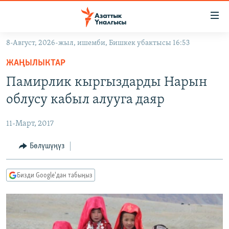
Линктер
Мазмунга
өтүңүз
8-Август, 2026-жыл, ишемби, Бишкек убактысы 16:53
Навигацияга
ЖАҢЫЛЫКТАР
өтүңүз
ЖАҢЫЛЫКТАР
КЫРГЫЗСТАН
Издөөгө
Памирлик кыргыздарды Нарын
салыңыз
ДҮЙНӨ
КЫРГЫЗСТАН
облусу кабыл алууга даяр
УКРАИНА
САЯСАТ
ДҮЙНӨ
11-Март, 2017
АТАЙЫН ИЛИКТӨӨ
ЭКОНОМИКА
БОРБОР АЗИЯ
ТВ ПРОГРАММАЛАР
Бөлүшүңүз
МАДАНИЯТ
ПОДКАСТ
БҮГҮН АЗАТТЫКТА
Бизди Google'дан табыңыз
ӨЗГӨЧӨ ПИКИР
ЭКСПЕРТТЕР ТАЛДАЙТ
БИЗ ЖАНА ДҮЙНӨ
Русский
ДАНИСТЕ