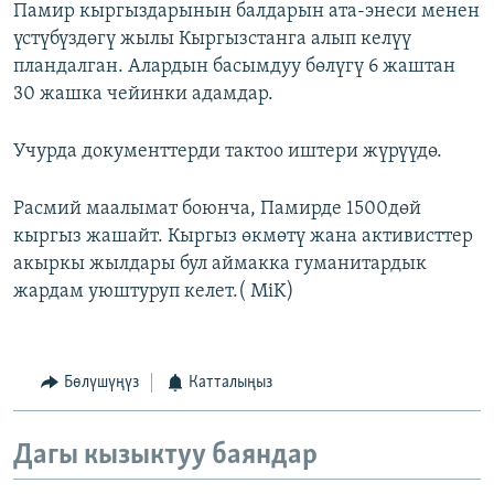
Памир кыргыздарынын балдарын ата-энеси менен
үстүбүздөгү жылы Кыргызстанга алып келүү
пландалган. Алардын басымдуу бөлүгү 6 жаштан
30 жашка чейинки адамдар.
Учурда документтерди тактоо иштери жүрүүдө.
Расмий маалымат боюнча, Памирде 1500дөй
кыргыз жашайт. Кыргыз өкмөтү жана активисттер
акыркы жылдары бул аймакка гуманитардык
жардам уюштуруп келет.( MiK)
Бөлүшүңүз
Катталыңыз
Дагы кызыктуу баяндар