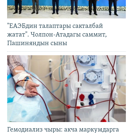
"ЕАЭБдин талаптары сакталбай
жатат". Чолпон-Атадагы саммит,
Пашиняндын сыны
Гемодиализ чыры: акча маркумдарга