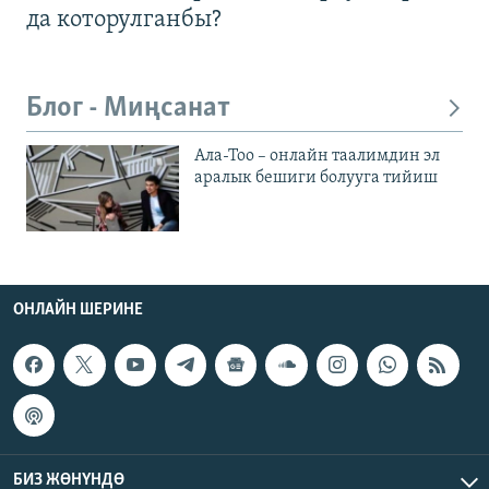
да которулганбы?
Блог - Миңсанат
Ала-Тоо – онлайн таалимдин эл
аралык бешиги болууга тийиш
ОНЛАЙН ШЕРИНЕ
БИЗ ЖӨНҮНДӨ