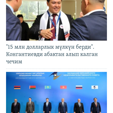
"15 млн долларлык мүлкүн берди".
Конгантиевди абактан алып калган
чечим