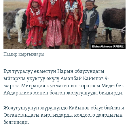
ОНЛАЙН ШЕРИНЕ
ЭЖЕ-СИҢДИЛЕР
АЗАТТЫК+
ЫҢГАЙСЫЗ СУРООЛОР
ЭЕ/АРнун бардык сайттары
Памир кыргыздары
Бул тууралуу өкмөттүн Нарын облусундагы
ыйгарым укуктуу өкүлү Аманбай Кайыпов 9-
мартта Миграция кызматынын төрагасы Медетбек
Айдаралиев менен болгон жолугушууда билдирди.
Жолугушуунун жүрүшүндө Кайыпов облус бийлиги
Ооганстандагы кыргыздарды колдоого даярдыгын
белгиледи.