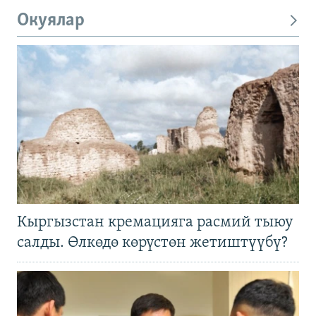
Окуялар
Кыргызстан кремацияга расмий тыюу
салды. Өлкөдө көрүстөн жетиштүүбү?