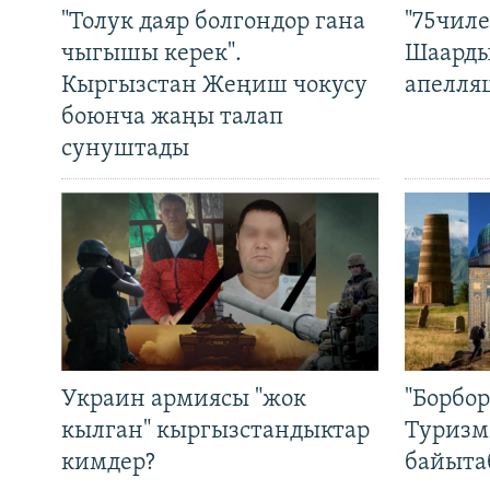
"Толук даяр болгондор гана
"75чиле
чыгышы керек".
Шаарды
Кыргызстан Жеңиш чокусу
апелля
боюнча жаңы талап
сунуштады
Украин армиясы "жок
"Борбо
кылган" кыргызстандыктар
Туризм
кимдер?
байыта