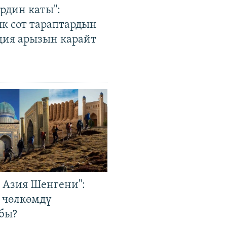
рдин каты":
к сот тараптардын
ция арызын карайт
р Азия Шенгени":
 чөлкөмдү
бы?