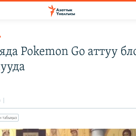
Р
яда Pokemon Go аттуу бл
лууда
з
ан табыңыз