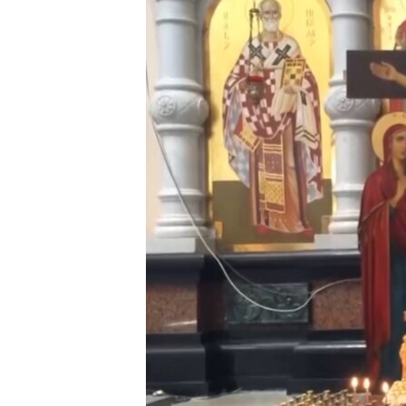
ЭЖЕ-СИҢДИЛЕР
АЗАТТЫК+
ЫҢГАЙСЫЗ СУРООЛОР