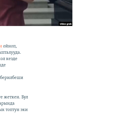
ун
ойноп,
ыпталууда.
ол кезде
нде
к
т берилбеши
е жеткен. Бул
аарында
ык топтун эки