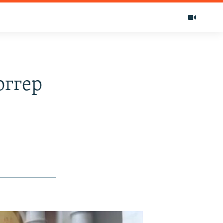
оггер