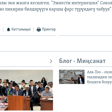
лы эки жылга кесилген. "Эмнести интернешнл" Соко
з пикирин билдирүүгө каршы фарс түрүндөгү чабуул” 
з
Катталыңыз
Принтер
Блог - Миңсанат
Ала-Тоо – онл
таалимдин эл
бешиги болуу