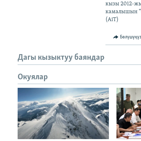
кызы 2012-жы
камалышын “ө
(AiT)
Бөлүшүңү
Дагы кызыктуу баяндар
Окуялар