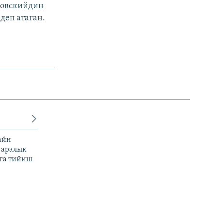
ловскийдин
деп атаган.
айн
 аралык
га тийиш