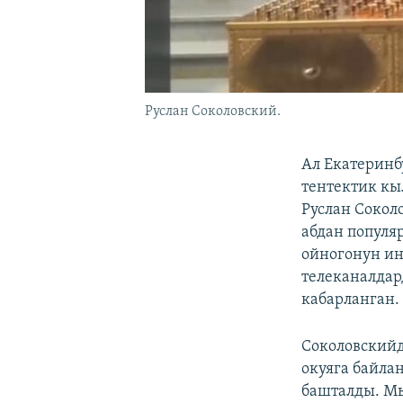
Руслан Соколовский.
Ал Екатеринб
тентектик кы
Руслан Сокол
абдан популя
ойногонун и
телеканалдар
кабарланган.
Соколовскийд
окуяга байла
башталды. М