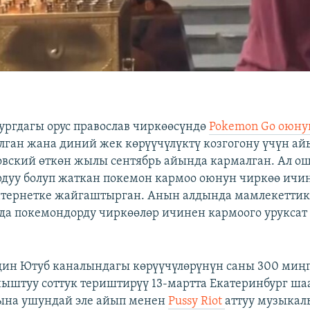
ургдагы орус православ чиркөөсүндө
Pokemon Go оюн
лган жана диний жек көрүүчүлүктү козгогону үчүн ай
овский өткөн жылы сентябрь айында кармалган. Ал ош
рдуу болуп жаткан покемон кармоо оюнун чиркөө ичи
нтернетке жайгаштырган. Анын алдында мамлекетти
да покемондорду чиркөөлөр ичинен кармоого урукса
ин Ютуб каналындагы көрүүчүлөрүнүн саны 300 миңг
ныштуу соттук териштирүү 13-мартта Екатеринбург ш
ына ушундай эле айып менен
Pussy Riot
аттуу музыкал