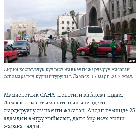
ОНЛАЙН ШЕРИНЕ
ЭЖЕ-СИҢДИЛЕР
АЗАТТЫК+
ЫҢГАЙСЫЗ СУРООЛОР
ЭЕ/АРнун бардык сайттары
Сирия коопсуздук күчтөрү жанкечти жардыруу жасаган
сот имаратын курчап турушат. Дамаск, 15-март, 2017-жыл.
Мамлекеттик САНА агенттиги кабарлагандай,
Дамасктагы сот имаратынын ичиндеги
жардырууну жанкечти жасаган. Андан кеминде 25
адамдын өмүрү кыйылып, дагы бир нече киши
жаракат алды.