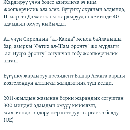
Жардыруу үчүн болсо азырынча эч ким
жоопкерчилик ала элек. Бүгүнкү окуянын алдында,
11-мартта Дамасктагы жардыруудан кеминде 40
адамдын өмүрү кыйылды.
Ал үчүн Сириянын “ал-Каида” менен байланышы
бар, азыркы “Фатих ал-Шам фронту” же мурдагы
“ал-Нусра фронту” согушчан тобу жоопкерчилик
алган.
Бүгүнкү жардыруу президент Башар Асадга каршы
козголоңдун алтынчы жылдыгына туш келди.
2011-жылдын жазынан берки жарандык согуштан
300 миңдей адамдын өмүрү кыйылып,
миллиондогондору жер которууга аргасыз болду.
(UE)