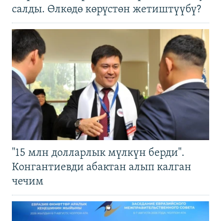
салды. Өлкөдө көрүстөн жетиштүүбү?
"15 млн долларлык мүлкүн берди".
Конгантиевди абактан алып калган
чечим