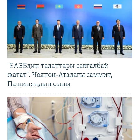
"ЕАЭБдин талаптары сакталбай
жатат". Чолпон-Атадагы саммит,
Пашиняндын сыны