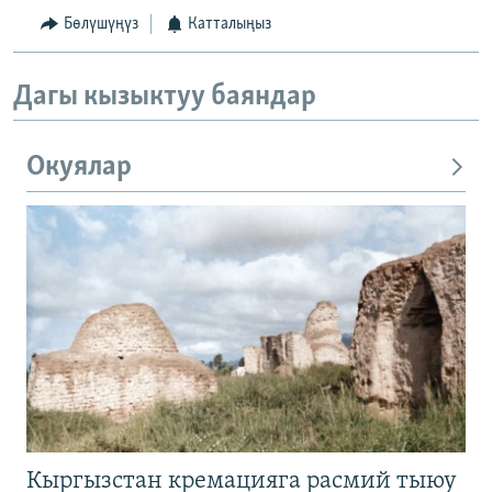
Бөлүшүңүз
Катталыңыз
Дагы кызыктуу баяндар
Окуялар
Кыргызстан кремацияга расмий тыюу