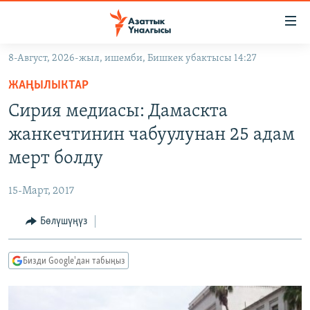
Линктер
Мазмунга
өтүңүз
8-Август, 2026-жыл, ишемби, Бишкек убактысы 14:27
Навигацияга
ЖАҢЫЛЫКТАР
өтүңүз
ЖАҢЫЛЫКТАР
КЫРГЫЗСТАН
Издөөгө
Сирия медиасы: Дамаскта
салыңыз
ДҮЙНӨ
КЫРГЫЗСТАН
жанкечтинин чабуулунан 25 адам
УКРАИНА
САЯСАТ
ДҮЙНӨ
мерт болду
АТАЙЫН ИЛИКТӨӨ
ЭКОНОМИКА
БОРБОР АЗИЯ
15-Март, 2017
ТВ ПРОГРАММАЛАР
МАДАНИЯТ
Бөлүшүңүз
ПОДКАСТ
БҮГҮН АЗАТТЫКТА
ӨЗГӨЧӨ ПИКИР
ЭКСПЕРТТЕР ТАЛДАЙТ
Бизди Google'дан табыңыз
БИЗ ЖАНА ДҮЙНӨ
Русский
ДАНИСТЕ