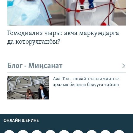
Гемодиализ чыры: акча маркумдарга
да которулганбы?
Блог - Миңсанат
Ала-Тоо – онлайн таалимдин эл
аралык бешиги болууга тийиш
ОНЛАЙН ШЕРИНЕ