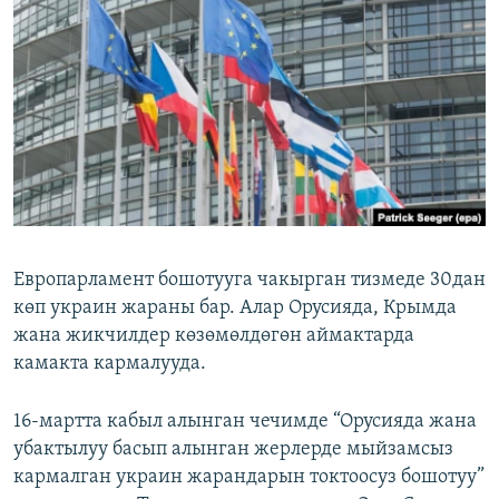
ОНЛАЙН ШЕРИНЕ
ЭЖЕ-СИҢДИЛЕР
АЗАТТЫК+
ЫҢГАЙСЫЗ СУРООЛОР
ЭЕ/АРнун бардык сайттары
Европарламент бошотууга чакырган тизмеде 30дан
көп украин жараны бар. Алар Орусияда, Крымда
жана жикчилдер көзөмөлдөгөн аймактарда
камакта кармалууда.
16-мартта кабыл алынган чечимде “Орусияда жана
убактылуу басып алынган жерлерде мыйзамсыз
кармалган украин жарандарын токтоосуз бошотуу”