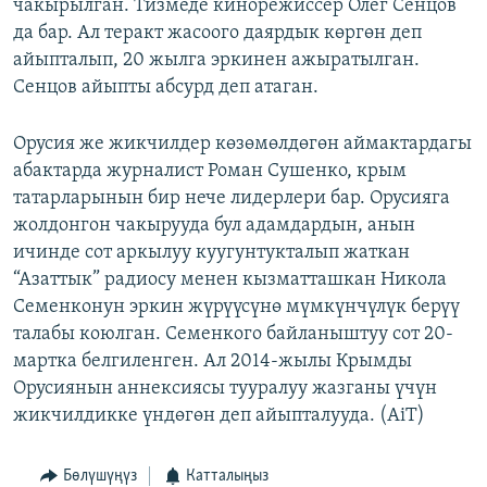
чакырылган. Тизмеде кинорежиссер Олег Сенцов
да бар. Ал теракт жасоого даярдык көргөн деп
айыпталып, 20 жылга эркинен ажыратылган.
Сенцов айыпты абсурд деп атаган.
Орусия же жикчилдер көзөмөлдөгөн аймактардагы
абактарда журналист Роман Сушенко, крым
татарларынын бир нече лидерлери бар. Орусияга
жолдонгон чакырууда бул адамдардын, анын
ичинде сот аркылуу куугунтукталып жаткан
“Азаттык” радиосу менен кызматташкан Никола
Семенконун эркин жүрүүсүнө мүмкүнчүлүк берүү
талабы коюлган. Семенкого байланыштуу сот 20-
мартка белгиленген. Ал 2014-жылы Крымды
Орусиянын аннексиясы тууралуу жазганы үчүн
жикчилдикке үндөгөн деп айыпталууда. (AiT)
Бөлүшүңүз
Катталыңыз