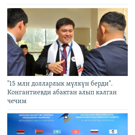
"15 млн долларлык мүлкүн берди".
Конгантиевди абактан алып калган
чечим