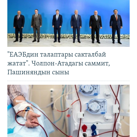
"ЕАЭБдин талаптары сакталбай
жатат". Чолпон-Атадагы саммит,
Пашиняндын сыны