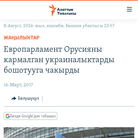
Линктер
Мазмунга
өтүңүз
8-Август, 2026-жыл, ишемби, Бишкек убактысы 23:57
Навигацияга
ЖАҢЫЛЫКТАР
өтүңүз
ЖАҢЫЛЫКТАР
КЫРГЫЗСТАН
Издөөгө
Европарламент Орусияны
салыңыз
ДҮЙНӨ
КЫРГЫЗСТАН
кармалган украиналыктарды
УКРАИНА
САЯСАТ
ДҮЙНӨ
бошотууга чакырды
АТАЙЫН ИЛИКТӨӨ
ЭКОНОМИКА
БОРБОР АЗИЯ
16-Март, 2017
ТВ ПРОГРАММАЛАР
МАДАНИЯТ
Бөлүшүңүз
ПОДКАСТ
БҮГҮН АЗАТТЫКТА
ӨЗГӨЧӨ ПИКИР
ЭКСПЕРТТЕР ТАЛДАЙТ
Бизди Google'дан табыңыз
БИЗ ЖАНА ДҮЙНӨ
Русский
ДАНИСТЕ