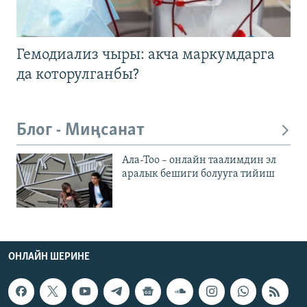
Гемодиализ чыры: акча маркумдарга
да которулганбы?
Блог - Миңсанат
Ала-Тоо – онлайн таалимдин эл
аралык бешиги болууга тийиш
ОНЛАЙН ШЕРИНЕ