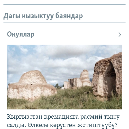
Дагы кызыктуу баяндар
Окуялар
Кыргызстан кремацияга расмий тыюу
салды. Өлкөдө көрүстөн жетиштүүбү?