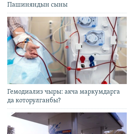
Пашиняндын сыны
Гемодиализ чыры: акча маркумдарга
да которулганбы?