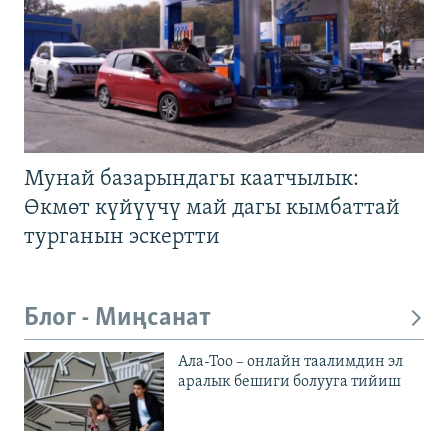
Мунай базарындагы каатчылык:
Өкмөт күйүүчү май дагы кымбаттай
турганын эскертти
Блог - Миңсанат
Ала-Тоо – онлайн таалимдин эл
аралык бешиги болууга тийиш