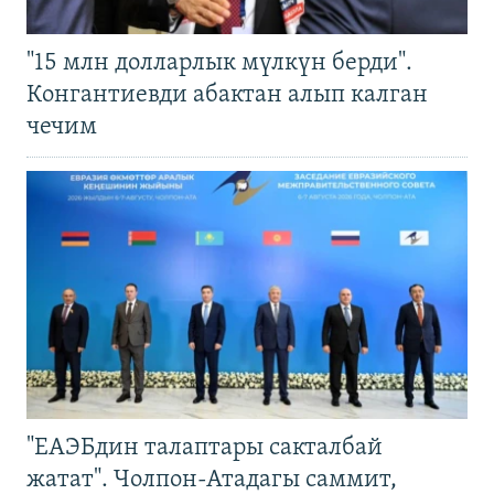
"15 млн долларлык мүлкүн берди".
Конгантиевди абактан алып калган
чечим
"ЕАЭБдин талаптары сакталбай
жатат". Чолпон-Атадагы саммит,