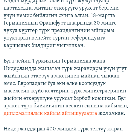
Андан мурдараак Калын Күрт жумушчулар
партиясына митинг өткөрүүгө уруксат бергени
үчүн немис бийлигин сынга алган. 18-мартта
Германиянын Франкфурт шаарында 30 миңге
чукул күрттөр түрк президентинин ыйгарым
укуктарын кеңейте турган референдумга
каршылык билдирип чыгышкан.
Буга чейин Түркиянын Германияда жана
Нидерландда жашаган түрк жарандары үчүн үгүт
жыйынын өткөрүү аракетинен майнап чыккан
эмес. Европадагы бул эки өлкө коопсуздук
маселесин жүйө келтирип, түрк министрлеринин
жыйын өткөрүшүнө уруксат бербей коюшкан. Бул
аракет түрк бийлигинин кескин сынына кабылып,
дипломатиялык кайым айтышууларга
жол ачкан.
Нидерланддарда 400 миңдей түрк тектүү жаран