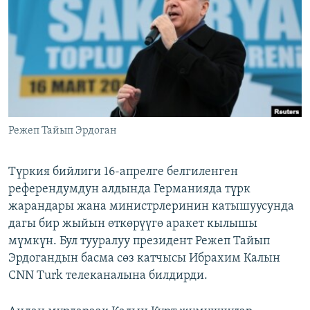
ОНЛАЙН ШЕРИНЕ
ЭЖЕ-СИҢДИЛЕР
АЗАТТЫК+
ЫҢГАЙСЫЗ СУРООЛОР
ЭЕ/АРнун бардык сайттары
Режеп Тайып Эрдоган
Түркия бийлиги 16-апрелге белгиленген
референдумдун алдында Германияда түрк
жарандары жана министрлеринин катышуусунда
дагы бир жыйын өткөрүүгө аракет кылышы
мүмкүн. Бул тууралуу президент Режеп Тайып
Эрдогандын басма сөз катчысы Ибрахим Калын
CNN Turk телеканалына билдирди.