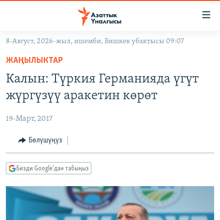
Линктер
Мазмунга
өтүңүз
8-Август, 2026-жыл, ишемби, Бишкек убактысы 09:07
Навигацияга
ЖАҢЫЛЫКТАР
өтүңүз
ЖАҢЫЛЫКТАР
КЫРГЫЗСТАН
Издөөгө
Калын: Түркия Германияда үгүт
салыңыз
ДҮЙНӨ
КЫРГЫЗСТАН
жүргүзүү аракетин көрөт
УКРАИНА
САЯСАТ
ДҮЙНӨ
19-Март, 2017
АТАЙЫН ИЛИКТӨӨ
ЭКОНОМИКА
БОРБОР АЗИЯ
ТВ ПРОГРАММАЛАР
Бөлүшүңүз
МАДАНИЯТ
ПОДКАСТ
БҮГҮН АЗАТТЫКТА
Бизди Google'дан табыңыз
ӨЗГӨЧӨ ПИКИР
ЭКСПЕРТТЕР ТАЛДАЙТ
БИЗ ЖАНА ДҮЙНӨ
Русский
ДАНИСТЕ