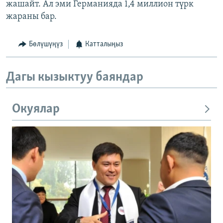
жашайт. Ал эми Германияда 1,4 миллион түрк
жараны бар.
Бөлүшүңүз
Катталыңыз
Дагы кызыктуу баяндар
Окуялар