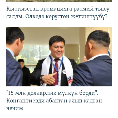
Кыргызстан кремацияга расмий тыюу
салды. Өлкөдө көрүстөн жетиштүүбү?
"15 млн долларлык мүлкүн берди".
Конгантиевди абактан алып калган
чечим