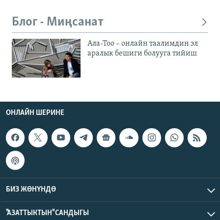
Блог - Миңсанат
Ала-Тоо – онлайн таалимдин эл
аралык бешиги болууга тийиш
ОНЛАЙН ШЕРИНЕ
БИЗ ЖӨНҮНДӨ
"АЗАТТЫКТЫН" САНДЫГЫ