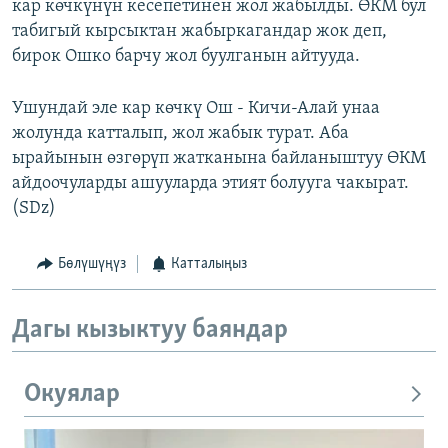
кар көчкүнүн кесепетинен жол жабылды. ӨКМ бул
табигый кырсыктан жабыркагандар жок деп,
бирок Ошко барчу жол буулганын айтууда.
Ушундай эле кар көчкү Ош - Кичи-Алай унаа
жолунда катталып, жол жабык турат. Аба
ырайынын өзгөрүп жатканына байланыштуу ӨКМ
айдоочуларды ашууларда этият болууга чакырат.
(SDz)
Бөлүшүңүз
Катталыңыз
Дагы кызыктуу баяндар
Окуялар