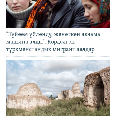
"Күйөөм үйлөндү, жөнөткөн акчама
машина алды". Кордолгон
түркмөнстандык мигрант аялдар