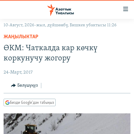
Линктер
Мазмунга
өтүңүз
10-Август, 2026-жыл, дүйшөмбү, Бишкек убактысы 11:26
Навигацияга
ЖАҢЫЛЫКТАР
өтүңүз
ЖАҢЫЛЫКТАР
КЫРГЫЗСТАН
Издөөгө
ӨКМ: Чаткалда кар көчкү
салыңыз
ДҮЙНӨ
КЫРГЫЗСТАН
коркунучу жогору
УКРАИНА
САЯСАТ
ДҮЙНӨ
24-Март, 2017
АТАЙЫН ИЛИКТӨӨ
ЭКОНОМИКА
БОРБОР АЗИЯ
ТВ ПРОГРАММАЛАР
Бөлүшүңүз
МАДАНИЯТ
ПОДКАСТ
БҮГҮН АЗАТТЫКТА
Бизди Google'дан табыңыз
ӨЗГӨЧӨ ПИКИР
ЭКСПЕРТТЕР ТАЛДАЙТ
БИЗ ЖАНА ДҮЙНӨ
Русский
ДАНИСТЕ