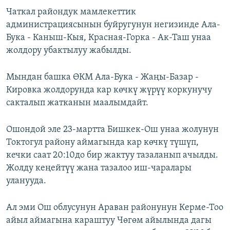
Чаткал райондук мамлекеттик
администрациясынын буйругунун негизинде Ала-
Бука - Каныш-Кыя, Красная-Горка - Ак-Таш унаа
жолдору убактылуу жабылды.
Мындан башка ӨКМ Ала-Бука - Жаңы-Базар -
Кировка жолдорунда кар көчкү жүрүү коркунучу
сакталып жатканын маалымдайт.
Ошондой эле 23-мартта Бишкек-Ош унаа жолунун
Токтогул району аймагында кар көчкү түшүп,
кечки саат 20:10до бир жактуу тазаланып ачылды.
Жолду кеңейтүү жана тазалоо иш-чаралары
уланууда.
Ал эми Ош облусунун Араван районунун Керме-Тоо
айыл аймагына караштуу Чөгөм айылында дагы