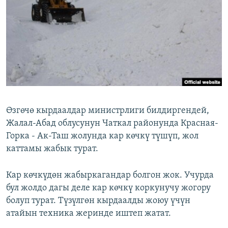
ОНЛАЙН ШЕРИНЕ
ЭЖЕ-СИҢДИЛЕР
АЗАТТЫК+
ЫҢГАЙСЫЗ СУРООЛОР
ЭЕ/АРнун бардык сайттары
Өзгөчө кырдаалдар министрлиги билдиргендей,
Жалал-Абад облусунун Чаткал районунда Красная-
Горка - Ак-Таш жолунда кар көчкү түшүп, жол
каттамы жабык турат.
Кар көчкүдөн жабыркагандар болгон жок. Учурда
бул жолдо дагы деле кар көчкү коркунучу жогору
болуп турат. Түзүлгөн кырдаалды жоюу үчүн
атайын техника жеринде иштеп жатат.