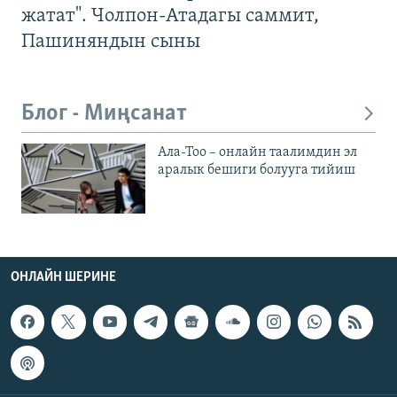
жатат". Чолпон-Атадагы саммит,
Пашиняндын сыны
Блог - Миңсанат
Ала-Тоо – онлайн таалимдин эл
аралык бешиги болууга тийиш
ОНЛАЙН ШЕРИНЕ