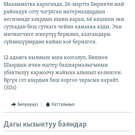
Маалыматка караганда, 26-мартта Биринчи май
райондук соту чогулган материалдардын
негизинде алардын ишин карап, 64 кишини эки
суткадан беш суткага чейин камакка алды. Эки
митингчиге эскертүү берилип, калгандары
сүйлөшүүлөрдөн кийин коё берилген.
12 адамга кылмыш иши козголуп, Бишкек
Шаардык ички иштер башкармалыгынын
убактылуу кармоочу жайына алынып келинген.
Бүгүн сот алардын баш коргоо чарасын карайт.
(SDz)
Бөлүшүңүз
Катталыңыз
Дагы кызыктуу баяндар