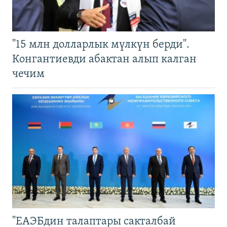
"15 млн долларлык мүлкүн берди".
Конгантиевди абактан алып калган
чечим
"ЕАЭБдин талаптары сакталбай