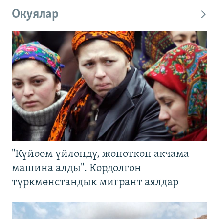
Окуялар
"Күйөөм үйлөндү, жөнөткөн акчама
машина алды". Кордолгон
түркмөнстандык мигрант аялдар