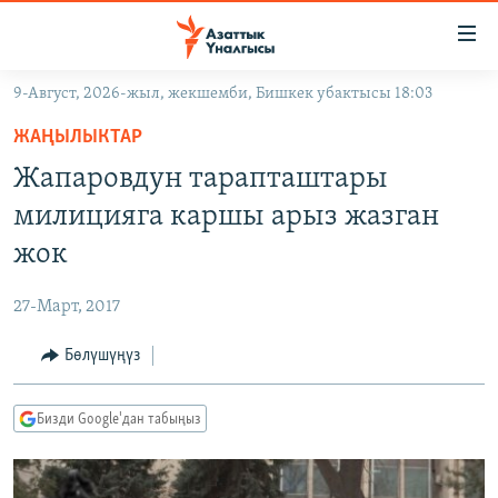
Линктер
Мазмунга
өтүңүз
9-Август, 2026-жыл, жекшемби, Бишкек убактысы 18:03
Навигацияга
ЖАҢЫЛЫКТАР
өтүңүз
ЖАҢЫЛЫКТАР
КЫРГЫЗСТАН
Издөөгө
Жапаровдун тарапташтары
салыңыз
ДҮЙНӨ
КЫРГЫЗСТАН
милицияга каршы арыз жазган
УКРАИНА
САЯСАТ
ДҮЙНӨ
жок
АТАЙЫН ИЛИКТӨӨ
ЭКОНОМИКА
БОРБОР АЗИЯ
27-Март, 2017
ТВ ПРОГРАММАЛАР
МАДАНИЯТ
Бөлүшүңүз
ПОДКАСТ
БҮГҮН АЗАТТЫКТА
ӨЗГӨЧӨ ПИКИР
ЭКСПЕРТТЕР ТАЛДАЙТ
Бизди Google'дан табыңыз
БИЗ ЖАНА ДҮЙНӨ
Русский
ДАНИСТЕ