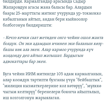
билдирди. Кармалгандар арасында Садыр
Жапаровдун агасы жана баласы бар. Алардын
баары 25-марттагы митинг учурунда ур-токмокко
кабылганын айтып, андан бери кыйноолор
болбогонун билдиришти:
- Кечээ кечки саат жетиден онго чейин ошол жакта
болдук. Он эки адамдын ичинен эки баланын көзү-
башы көк ала экен. Алар кармоо учурунда күч
колдонду деп айтып жатышат. Бардыгын
адвокаттары бар экен.
Буга чейин ИИМ митингде 105 адам кармалганын,
алар коомдук тартипти бузганы үчүн "бейбаштык",
"милиция кызматкерлерине кол көтөрүү", "мүлккө
чыгым келтирүү" беренелери боюнча айыпталып,
иш козголгонун жарыялаган.