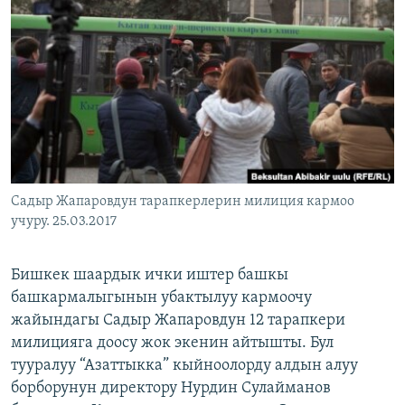
ОНЛАЙН ШЕРИНЕ
ЭЖЕ-СИҢДИЛЕР
АЗАТТЫК+
ЫҢГАЙСЫЗ СУРООЛОР
ЭЕ/АРнун бардык сайттары
Садыр Жапаровдун тарапкерлерин милиция кармоо
учуру. 25.03.2017
Бишкек шаардык ички иштер башкы
башкармалыгынын убактылуу кармоочу
жайындагы Садыр Жапаровдун 12 тарапкери
милицияга доосу жок экенин айтышты. Бул
тууралуу “Азаттыкка” кыйноолорду алдын алуу
борборунун директору Нурдин Сулайманов