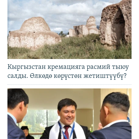
Кыргызстан кремацияга расмий тыюу
салды. Өлкөдө көрүстөн жетиштүүбү?