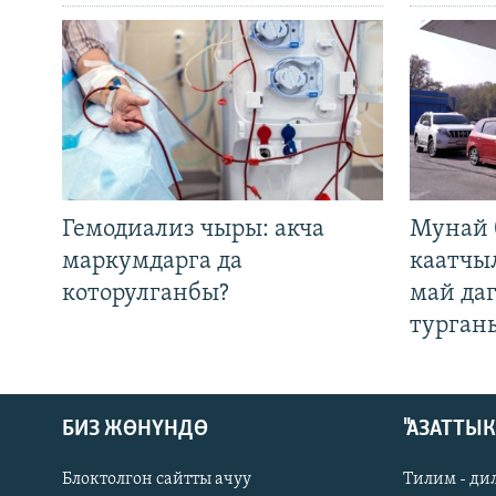
Гемодиализ чыры: акча
Мунай 
маркумдарга да
каатчы
которулганбы?
май да
турган
БИЗ ЖӨНҮНДӨ
"АЗАТТЫ
Блоктолгон сайтты ачуу
Тилим - ди