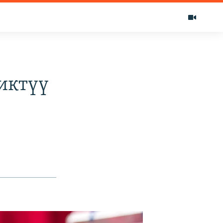
иктүү