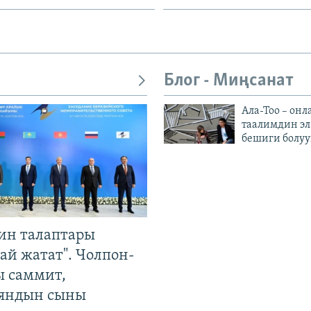
Блог - Миңсанат
Ала-Тоо – онл
таалимдин эл
бешиги болуу
ин талаптары
ай жатат". Чолпон-
ы саммит,
яндын сыны