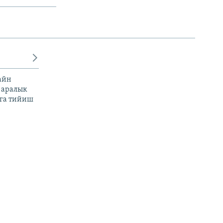
айн
 аралык
га тийиш