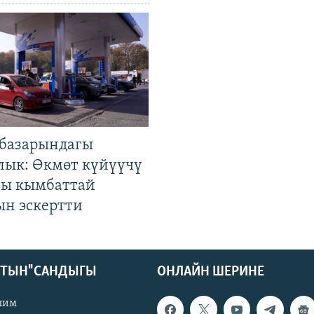
базарындагы
лык: Өкмөт күйүүчү
гы кымбаттай
ын эскертти
КТЫН" САНДЫГЫ
ОНЛАЙН ШЕРИНЕ
лим