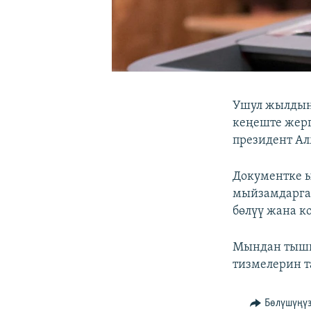
Ушул жылдын
кеңеште жерг
президент Ал
Документке ы
мыйзамдарга 
бөлүү жана к
Мындан тышк
тизмелерин т
Бөлүшүңү