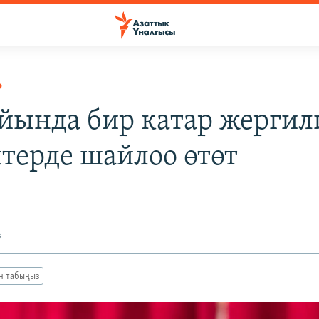
Р
йында бир катар жергил
терде шайлоо өтөт
з
ан табыңыз