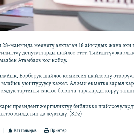
 28-майында мөөнөтү аяктаган 18 айылдык жана эки
иликтүү депутаттарды шайлоо өтөт. Тийиштүү жарлык
мазбек Атамбаев кол койду.
лайык, Борборук шайлоо комиссия шайлоону өткөрүү
ылайык уюштуруусу кажет. Ал эми өкмөткө зарыл ка
оомдук тартипти сактоо боюнча чараларды көрүү тап
ары президент жергиликтүү бийликке шайлоочулар
актоо милдетин да жүктөдү. (SDz)
з
Катталыңыз
Принтер