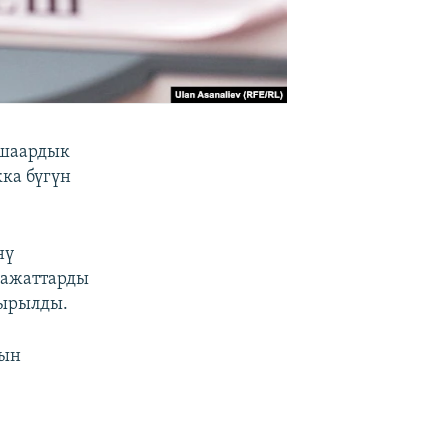
 шаардык
ка бүгүн
нү
ражаттарды
шырылды.
дын