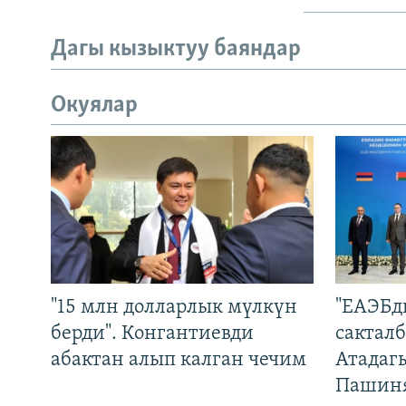
Дагы кызыктуу баяндар
Окуялар
"15 млн долларлык мүлкүн
"ЕАЭБд
берди". Конгантиевди
сакталб
абактан алып калган чечим
Атадаг
Пашин