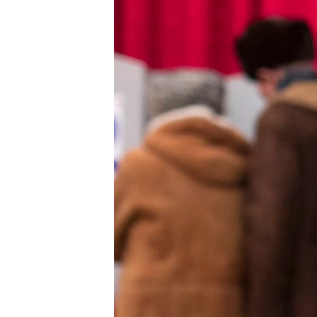
ЭЖЕ-СИҢДИЛЕР
АЗАТТЫК+
ЫҢГАЙСЫЗ СУРООЛОР