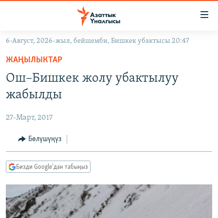
Линктер
Мазмунга
өтүңүз
6-Август, 2026-жыл, бейшемби, Бишкек убактысы 20:47
Навигацияга
ЖАҢЫЛЫКТАР
өтүңүз
ЖАҢЫЛЫКТАР
КЫРГЫЗСТАН
Издөөгө
Ош–Бишкек жолу убактылуу
салыңыз
ДҮЙНӨ
КЫРГЫЗСТАН
жабылды
УКРАИНА
САЯСАТ
ДҮЙНӨ
27-Март, 2017
АТАЙЫН ИЛИКТӨӨ
ЭКОНОМИКА
БОРБОР АЗИЯ
ТВ ПРОГРАММАЛАР
Бөлүшүңүз
МАДАНИЯТ
ПОДКАСТ
БҮГҮН АЗАТТЫКТА
Бизди Google'дан табыңыз
ӨЗГӨЧӨ ПИКИР
ЭКСПЕРТТЕР ТАЛДАЙТ
БИЗ ЖАНА ДҮЙНӨ
Русский
ДАНИСТЕ