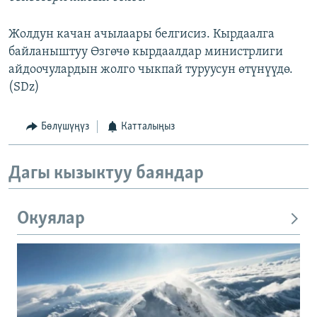
Жолдун качан ачылаары белгисиз. Кырдаалга
байланыштуу Өзгөчө кырдаалдар министрлиги
айдоочулардын жолго чыкпай туруусун өтүнүүдө.
(SDz)
Бөлүшүңүз
Катталыңыз
Дагы кызыктуу баяндар
Окуялар