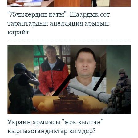
"75чилердин каты": Шаардык сот
тараптардын апелляция арызын
карайт
Украин армиясы "жок кылган"
кыргызстандыктар кимдер?