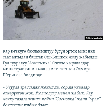
ОНЛАЙН ШЕРИНЕ
ЭЖЕ-СИҢДИЛЕР
АЗАТТЫК+
ЫҢГАЙСЫЗ СУРООЛОР
ЭЕ/АРнун бардык сайттары
Кар көчкүгө байланыштуу бүгүн эртең мененки
саат алтыдан баштап Ош-Бишкек жолу жабылды.
Бул тууралуу “Азаттыкка” Өзгөчө кырдаалдар
министрлигинин маалымат катчысы Элмира
Шерипова билдирди.
- Учурда трассадан жеңил да, оор да унаалар
өткөрүлгөн жок. Жол толугу менен жабык. Кар
көчкү тазаланганга чейин “Сосновка” жана “Арал”
бекеттери жабык болот.