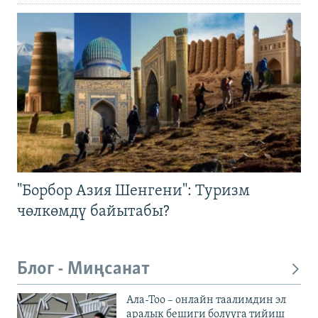
"Борбор Азия Шенгени": Туризм
чөлкөмдү байытабы?
Блог - Миңсанат
Ала-Тоо – онлайн таалимдин эл
аралык бешиги болууга тийиш