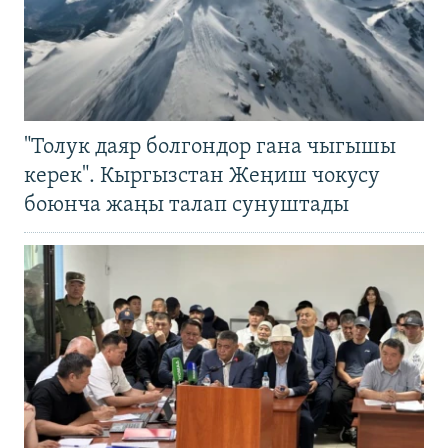
"Толук даяр болгондор гана чыгышы
керек". Кыргызстан Жеңиш чокусу
боюнча жаңы талап сунуштады