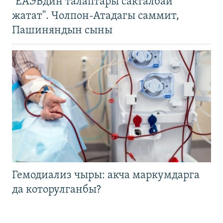
"ЕАЭБдин талаптары сакталбай
жатат". Чолпон-Атадагы саммит,
Пашиняндын сыны
Гемодиализ чыры: акча маркумдарга
да которулганбы?