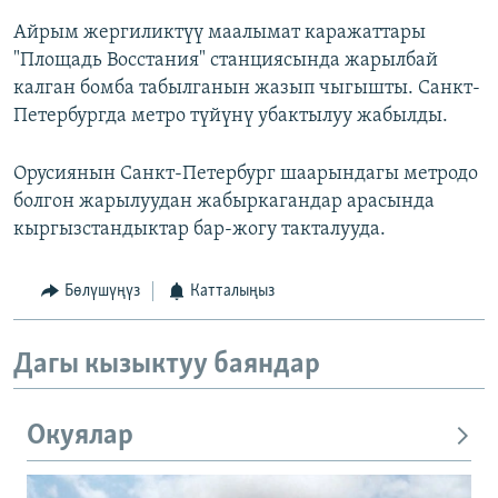
Айрым жергиликтүү маалымат каражаттары
"Площадь Восстания" станциясында жарылбай
калган бомба табылганын жазып чыгышты. Санкт-
Петербургда метро түйүнү убактылуу жабылды.
Орусиянын Санкт-Петербург шаарындагы метродо
болгон жарылуудан жабыркагандар арасында
кыргызстандыктар бар-жогу такталууда.
Бөлүшүңүз
Катталыңыз
Дагы кызыктуу баяндар
Окуялар