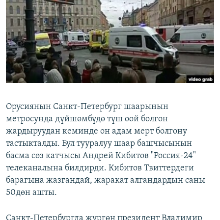
ОНЛАЙН ШЕРИНЕ
ЭЖЕ-СИҢДИЛЕР
АЗАТТЫК+
ЫҢГАЙСЫЗ СУРООЛОР
ЭЕ/АРнун бардык сайттары
Орусиянын Санкт-Петербург шаарынын
метросунда дүйшөмбүдө түш оой болгон
жардыруудан кеминде он адам мерт болгону
тастыкталды. Бул тууралуу шаар башчысынын
басма сөз катчысы Андрей Кибитов "Россия-24"
телеканалына билдирди. Кибитов Твиттердеги
барагына жазгандай, жаракат алгандардын саны
50дөн ашты.
Санкт-Петербургда жүргөн президент Владимир