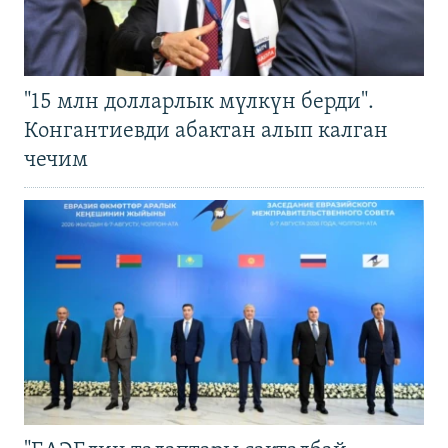
"15 млн долларлык мүлкүн берди".
Конгантиевди абактан алып калган
чечим