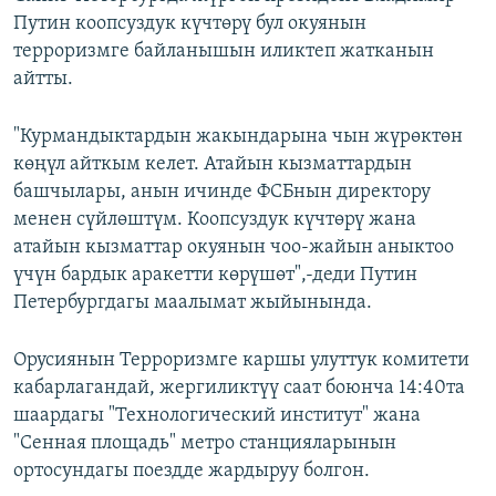
Путин коопсуздук күчтөрү бул окуянын
терроризмге байланышын иликтеп жатканын
айтты.
"Курмандыктардын жакындарына чын жүрөктөн
көңүл айткым келет. Атайын кызматтардын
башчылары, анын ичинде ФСБнын директору
менен сүйлөштүм. Коопсуздук күчтөрү жана
атайын кызматтар окуянын чоо-жайын аныктоо
үчүн бардык аракетти көрүшөт",-деди Путин
Петербургдагы маалымат жыйынында.
Орусиянын Терроризмге каршы улуттук комитети
кабарлагандай, жергиликтүү саат боюнча 14:40та
шаардагы "Технологический институт" жана
"Сенная площадь" метро станцияларынын
ортосундагы поездде жардыруу болгон.