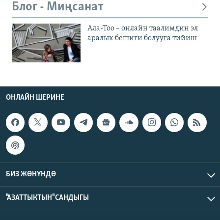
Блог - Миңсанат
Ала-Тоо – онлайн таалимдин эл
аралык бешиги болууга тийиш
ОНЛАЙН ШЕРИНЕ
БИЗ ЖӨНҮНДӨ
"АЗАТТЫКТЫН" САНДЫГЫ