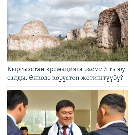
Кыргызстан кремацияга расмий тыюу
салды. Өлкөдө көрүстөн жетиштүүбү?