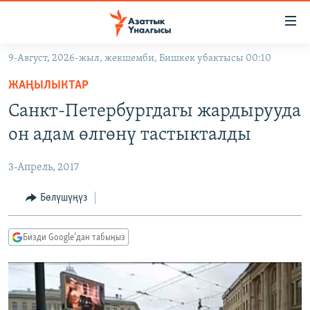
Линктер
Мазмунга
өтүңүз
9-Август, 2026-жыл, жекшемби, Бишкек убактысы 00:10
Навигацияга
ЖАҢЫЛЫКТАР
өтүңүз
ЖАҢЫЛЫКТАР
КЫРГЫЗСТАН
Издөөгө
Санкт-Петербургдагы жардырууда
салыңыз
ДҮЙНӨ
КЫРГЫЗСТАН
он адам өлгөнү тастыкталды
УКРАИНА
САЯСАТ
ДҮЙНӨ
3-Апрель, 2017
АТАЙЫН ИЛИКТӨӨ
ЭКОНОМИКА
БОРБОР АЗИЯ
ТВ ПРОГРАММАЛАР
Бөлүшүңүз
МАДАНИЯТ
ПОДКАСТ
БҮГҮН АЗАТТЫКТА
Бизди Google'дан табыңыз
ӨЗГӨЧӨ ПИКИР
ЭКСПЕРТТЕР ТАЛДАЙТ
БИЗ ЖАНА ДҮЙНӨ
Русский
ДАНИСТЕ