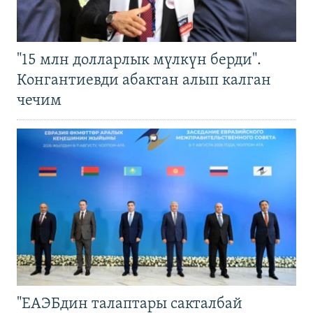
"15 млн долларлык мүлкүн берди".
Конгантиевди абактан алып калган
чечим
"ЕАЭБдин талаптары сакталбай