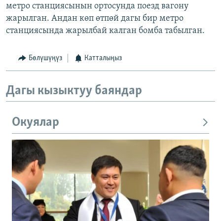
метро станциясынын ортосунда поезд вагону
жарылган. Андан көп өтпөй дагы бир метро
станциясында жарылбай калган бомба табылган.
Бөлүшүңүз
Катталыңыз
Дагы кызыктуу баяндар
Окуялар