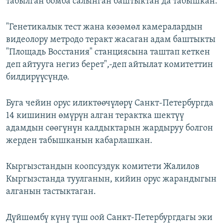
табылган бомба салынган баштыктан да табышкан.
"Генетикалык тест жана көзөмөл камералардын
видеолору метродо теракт жасаган адам баштыкты
"Площадь Восстания" станциясына таштап кеткен
деп айтууга негиз берет",-деп айтылат комитеттин
билдирүүсүндө.
Буга чейин орус иликтөөчүлөрү Санкт-Петербургда
14 кишинин өмүрүн алган терактка шектүү
адамдын сөөгүнүн калдыктарын жардыруу болгон
жерден табышканын кабарлашкан.
Кыргызстандын коопсуздук комитети Жалилов
Кыргызстанда туулганын, кийин орус жарандыгын
алганын тастыктаган.
Дүйшөмбү күнү түш оой Санкт-Петербургдагы эки