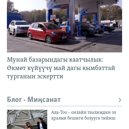
Мунай базарындагы каатчылык:
Өкмөт күйүүчү май дагы кымбаттай
турганын эскертти
Блог - Миңсанат
Ала-Тоо – онлайн таалимдин эл
аралык бешиги болууга тийиш