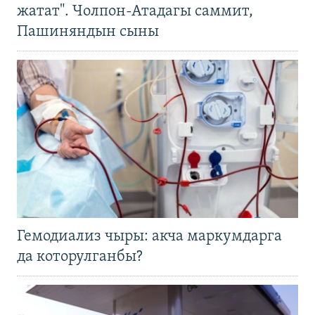
жатат". Чолпон-Атадагы саммит,
Пашиняндын сыны
Гемодиализ чыры: акча маркумдарга
да которулганбы?