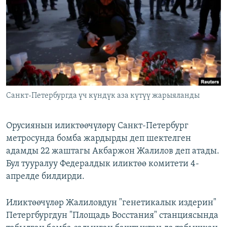
ОНЛАЙН ШЕРИНЕ
ЭЖЕ-СИҢДИЛЕР
АЗАТТЫК+
ЫҢГАЙСЫЗ СУРООЛОР
ЭЕ/АРнун бардык сайттары
Санкт-Петербургда үч күндүк аза күтүү жарыяланды
Орусиянын иликтөөчүлөрү Санкт-Петербург
метросунда бомба жардырды деп шектелген
адамды 22 жаштагы Акбаржон Жалилов деп атады.
Бул тууралуу Федералдык иликтөө комитети 4-
апрелде билдирди.
Иликтөөчүлөр Жалиловдун "генетикалык издерин"
Петергбургдун "Площадь Восстания" станциясында